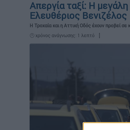
Απεργία ταξί: Η μεγάλη
Ελευθέριος Βενιζέλος
Η Τροχαία και η Αττική Οδός έχουν προβεί σε
🕛 χρόνος ανάγνωσης: 1 λεπτό ┋