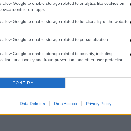
o allow Google to enable storage related to analytics like cookies on
evice identifiers in apps.
o allow Google to enable storage related to functionality of the website
οβεί σε κυκλοφοριακές ρυθμίσεις.
στο πλαίσιο της 48ωρης απεργίας, θα
o allow Google to enable storage related to personalization.
τοπομπή προς το υπουργείο
Υποδομών και
o allow Google to enable storage related to security, including
cation functionality and fraud prevention, and other user protection.
CONFIRM
Data Deletion
Data Access
Privacy Policy