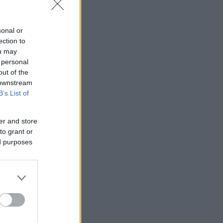
sonal or
ection to
ou may
 personal
out of the
 downstream
B’s List of
er and store
to grant or
ed purposes