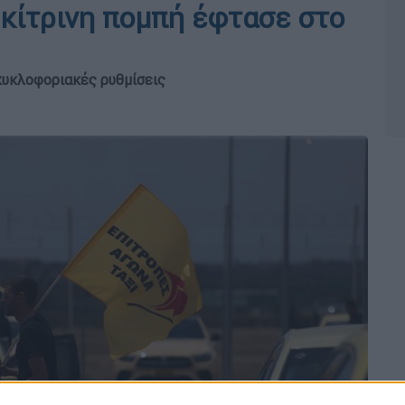
 κίτρινη πομπή έφτασε στο
 κυκλοφοριακές ρυθμίσεις