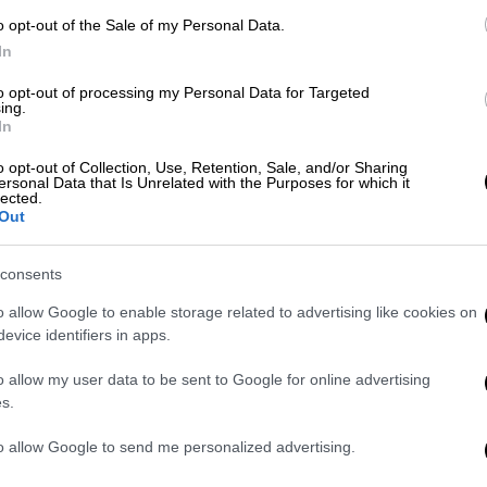
ήνα – Αλλαγές στα δρομολόγια Μετρό
o opt-out of the Sale of my Personal Data.
εροδρόμιο
In
to opt-out of processing my Personal Data for Targeted
ing.
In
κτακτα δρομολόγια σε λεωφορεία και
o opt-out of Collection, Use, Retention, Sale, and/or Sharing
ersonal Data that Is Unrelated with the Purposes for which it
lected.
Out
ησε από τη Λεωφόρο Αθηνών και φτάνει στο
consents
αφού πρώτα πέρασε από τον
Κηφισό και την
o allow Google to enable storage related to advertising like cookies on
evice identifiers in apps.
ιαμαρτυρηθούν στο «Ελευθέριος Βενιζέλος»
o allow my user data to be sent to Google for online advertising
γωνισμού
που προάγει η διοίκηση του
s.
ία με την
UBER
, την υποκλοπή του
to allow Google to send me personalized advertising.
πό τα ΕΙΧ και την πειρατεία» καθώς και για
 τον δακτύλιο».