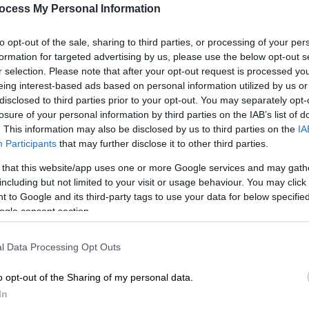
ocess My Personal Information
to opt-out of the sale, sharing to third parties, or processing of your per
formation for targeted advertising by us, please use the below opt-out s
r selection. Please note that after your opt-out request is processed y
eing interest-based ads based on personal information utilized by us or
disclosed to third parties prior to your opt-out. You may separately opt-
losure of your personal information by third parties on the IAB’s list of
 Ελευθέριος Βενιζέλος (EUROKINISSI)
. This information may also be disclosed by us to third parties on the
IA
Participants
that may further disclose it to other third parties.
 that this website/app uses one or more Google services and may gath
 το ΕΘΝΟΣ στη Google
including but not limited to your visit or usage behaviour. You may click 
 to Google and its third-party tags to use your data for below specifi
 προκήρυξε ο
Σύνδεσμος Αυτοκινητιστών
ogle consent section.
l Data Processing Opt Outs
o opt-out of the Sharing of my personal data.
In