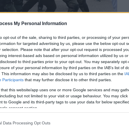
ocess My Personal Information
to opt-out of the sale, sharing to third parties, or processing of your per
formation for targeted advertising by us, please use the below opt-out s
r selection. Please note that after your opt-out request is processed y
eing interest-based ads based on personal information utilized by us or
disclosed to third parties prior to your opt-out. You may separately opt-
losure of your personal information by third parties on the IAB’s list of
. This information may also be disclosed by us to third parties on the
IA
Participants
that may further disclose it to other third parties.
 that this website/app uses one or more Google services and may gath
including but not limited to your visit or usage behaviour. You may click 
 το ΕΘΝΟΣ στη Google
 to Google and its third-party tags to use your data for below specifi
ogle consent section.
α της
απεργιακής συγκέντρωσης
των
ών και Μεταφορών
, όταν οι
διαδηλωτές
l Data Processing Opt Outs
υργείου -καθώς η κεντρική ήταν