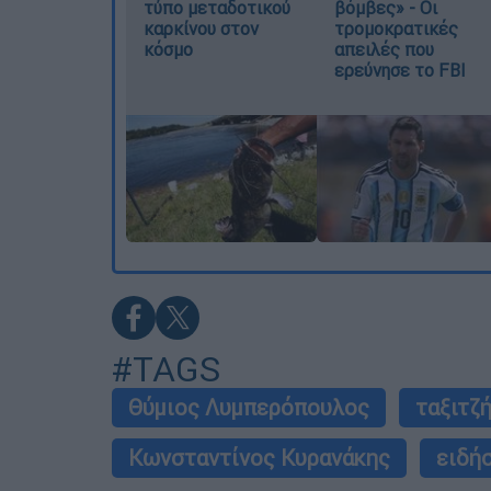
τύπο μεταδοτικού
βόμβες» - Οι
καρκίνου στον
τρομοκρατικές
κόσμο
απειλές που
ερεύνησε το FBI
#TAGS
Θύμιος Λυμπερόπουλος
ταξιτζ
Κωνσταντίνος Κυρανάκης
ειδή