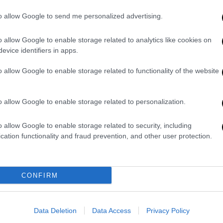
ένταση διήρκεσε για αρκετή ώρα με τους
to allow Google to send me personalized advertising.
ότι θα προσφύγουν στη Δικαιοσύνη καθώς,
α.
o allow Google to enable storage related to analytics like cookies on
evice identifiers in apps.
o allow Google to enable storage related to functionality of the website
o allow Google to enable storage related to personalization.
o allow Google to enable storage related to security, including
cation functionality and fraud prevention, and other user protection.
CONFIRM
Data Deletion
Data Access
Privacy Policy