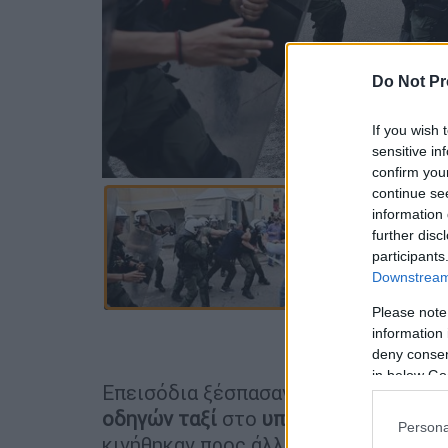
Do Not Pr
If you wish 
sensitive in
confirm you
continue se
information 
further disc
participants
Downstream 
Please note
information 
Προσθέστε
deny consent
in below Go
Επεισόδια ξέσπασαν κατά τη διάρκει
οδηγών ταξί
στο
υπουργείο Υποδομ
Persona
κινήθηκαν προς άλλη είσοδο του υπο