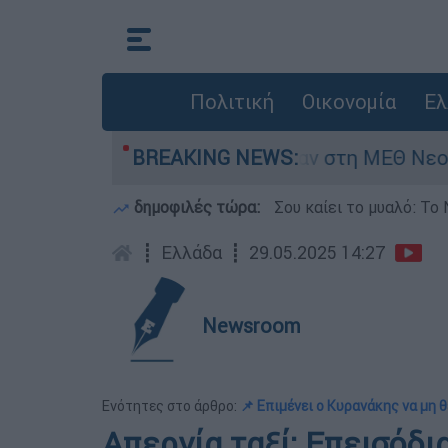
Πολιτική
Οικονομία
Ελ
 8 ημερών - Νοσηλευόταν στη ΜΕΘ Νεογνών
BREAKING NEWS:
δημοφιλές τώρα:
Σου καίει το μυαλό: Το 
┋
Ελλάδα
┋
29.05.2025 14:27
Newsroom
Ενότητες στο άρθρο:
📌 Επιμένει ο Κυρανάκης να μη 
Απεργία ταξί: Επεισόδι