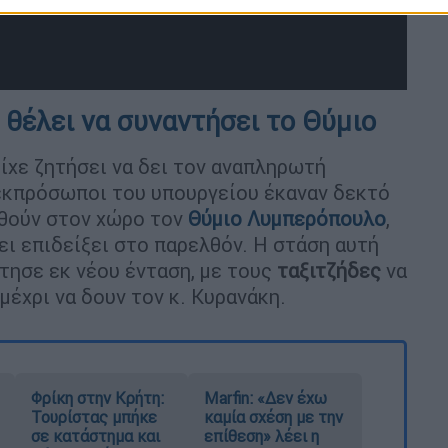
 θέλει να συναντήσει το Θύμιο
ίχε ζητήσει να δει τον αναπληρωτή
 εκπρόσωποι του υπουργείου έκαναν δεκτό
εχθούν στον χώρο τον
Θύμιο Λυμπερόπουλο
,
ι επιδείξει στο παρελθόν. Η στάση αυτή
τησε εκ νέου ένταση, με τους
ταξιτζήδες
να
μέχρι να δουν τον κ. Κυρανάκη.
Φρίκη στην Κρήτη:
Marfin: «Δεν έχω
Τουρίστας μπήκε
καμία σχέση με την
σε κατάστημα και
επίθεση» λέει η