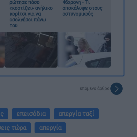
ρώτησε πόσο
46χρονη - Τι
«κοστίζει» ανήλικο
αποκάλυψε στους
κορίτσι για να
αστυνομικούς
ασελγήσει πάνω
του
επόμενο άρθρο
ής
επεισόδια
απεργία ταξί
σεις τώρα
απεργία