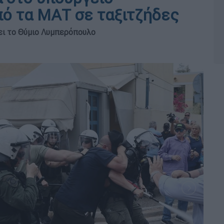
ό τα ΜΑΤ σε ταξιτζήδες
σει το Θύμιο Λυμπερόπουλο