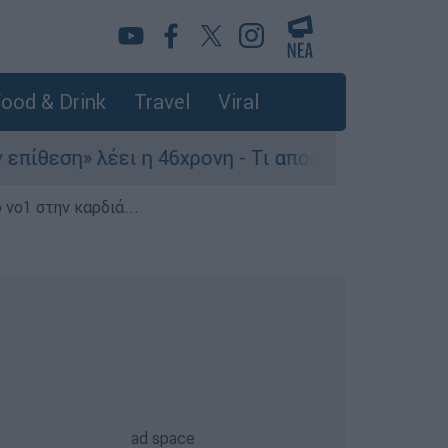
ood & Drink
Travel
Viral
» λέει η 46χρονη - Τι αποκάλυψε στους αστυνομι
 νο1 στην καρδιά...