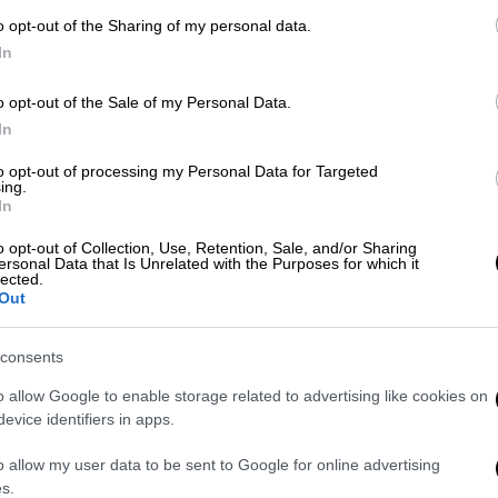
τον χώρο και να συναντήσουν την ηγεσία.
o opt-out of the Sharing of my personal data.
In
o opt-out of the Sale of my Personal Data.
In
 «Κομπίνες το 2022 και το 2023»
to opt-out of processing my Personal Data for Targeted
ing.
In
o opt-out of Collection, Use, Retention, Sale, and/or Sharing
 ο 17χρονος Πολωνός που
ersonal Data that Is Unrelated with the Purposes for which it
lected.
ανήλικης
Out
consents
ρίες των ΜΑΤ
που τους εμπόδισαν και τους
o allow Google to enable storage related to advertising like cookies on
evice identifiers in apps.
η χρονική στιγμή, έγινε χρήση χημικών, ενώ
ό, ενώ ήρθαν σε αντιπαράθεση σώμα με
o allow my user data to be sent to Google for online advertising
s.