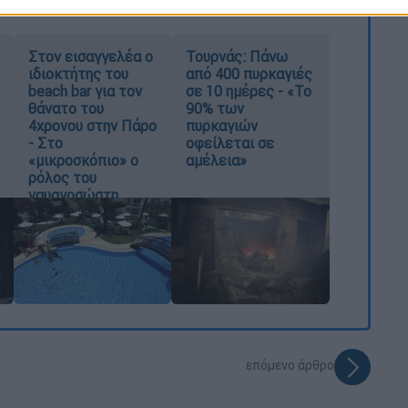
Στον εισαγγελέα ο
Τουρνάς: Πάνω
ιδιοκτήτης του
από 400 πυρκαγιές
beach bar για τον
σε 10 ημέρες - «Το
θάνατο του
90% των
4χρονου στην Πάρο
πυρκαγιών
- Στο
οφείλεται σε
«μικροσκόπιο» ο
αμέλεια»
ρόλος του
ναυαγοσώστη
επόμενο άρθρο