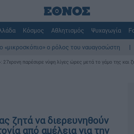
λλάδα
Κόσμος
Αθλητισμός
Ψυχαγωγία
Fo
ικροσκόπιο» ο ρόλος του ναυαγοσώστη
Συν
 27χρονη παρέσυρε νύφη λίγες ώρες μετά το γάμο της και ζη
έας ζητά να διερευνηθούν
ονία από αμέλεια για την