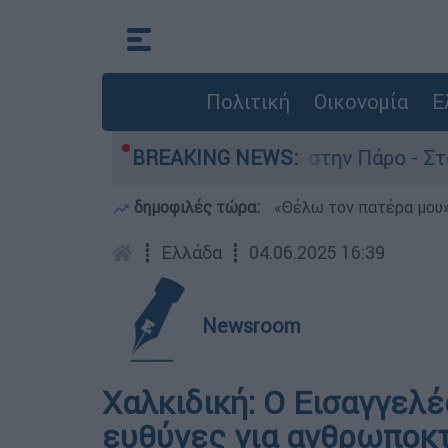
Πολιτική
Οικονομία
Ε
για τον θάνατο του 4χρονου στην Πάρο - Στο «μ
BREAKING NEWS:
δημοφιλές τώρα:
«Θέλω τον πατέρα μου»:
┋
Ελλάδα
┋
04.06.2025 16:39
Newsroom
Χαλκιδική: Ο Εισαγγελ
ευθύνες για ανθρωποκτ