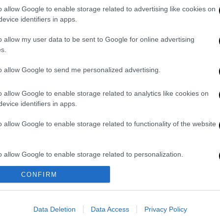
Κασσάνδρας για το δυστύχημα στο
o allow Google to enable storage related to advertising like cookies on
ο
evice identifiers in apps.
o allow my user data to be sent to Google for online advertising
s.
ασε τη ζωή του ένας 19χρονος από τη
to allow Google to send me personalized advertising.
ση να αφορά το σκέλος των ευθυνών
δήμαρχοι
και
υπάλληλοι
, που είχαν ήδη
o allow Google to enable storage related to analytics like cookies on
ος. Ο
εισαγγελέας
ζητά να συνεχιστεί η
evice identifiers in apps.
θεί εάν υπάρχουν ποινικές ευθύνες για το
o allow Google to enable storage related to functionality of the website
έλεια
, με την έρευνα να συνεχίζεται για τα
o allow Google to enable storage related to personalization.
ευθύνες
του
ιδιοκτήτη
, του χειριστή του
έενται η ετυμηγορία του
Συμβουλίου
CONFIRM
o allow Google to enable storage related to security, including
ην παραπομπή τους σε δίκη ή όχι, αφού
cation functionality and fraud prevention, and other user protection.
της ανθρωποκτονίας με ενδεχόμενο δόλο.
Data Deletion
Data Access
Privacy Policy