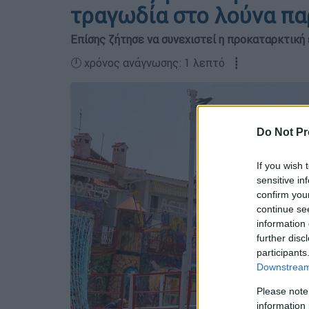
τραγωδία στο λούνα πα
Επίσης ζήτησε να συνεχιστεί η προκαταρκτική
🕛 χρόνος ανάγνωσης: 1 λεπτό ┋
Do Not Pr
If you wish 
sensitive in
confirm you
continue se
information 
further disc
participants
Downstream 
Please note
information 