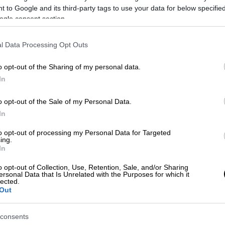
 to Google and its third-party tags to use your data for below specifi
ogle consent section.
l Data Processing Opt Outs
o opt-out of the Sharing of my personal data.
In
o opt-out of the Sale of my Personal Data.
 το ΕΘΝΟΣ στη Google
In
to opt-out of processing my Personal Data for Targeted
φία
για την τραγωδία στο
λούνα παρκ
στο
ing.
In
ετά την παρέμβαση εισαγγελέα, ώστε να
ρωποκτονία από αμέλεια
.
o opt-out of Collection, Use, Retention, Sale, and/or Sharing
ersonal Data that Is Unrelated with the Purposes for which it
lected.
Out
consents