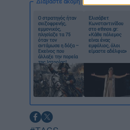
Διαβάστε ακόμη
O στρατηγός ήταν
Ελισάβετ
σχιζοφρενής,
Κωνσταντινίδου
εμμονικός,
στο ethnos.gr:
πλησίαζε τα 75
«Κάθε πόλεμος
όταν τον
είναι ένας
αντάμωσε η δόξα –
εμφύλιος, όλοι
Εκείνος που
είμαστε αδέλφια»
άλλαξε την πορεία
της Ιστορίας!