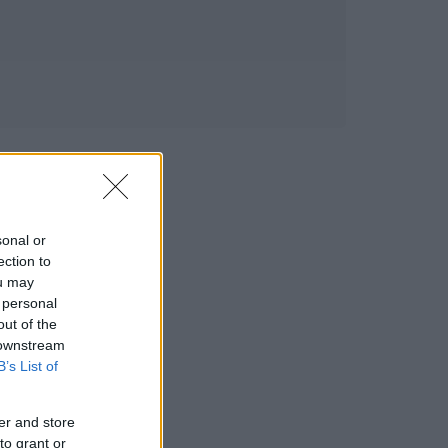
sonal or
ection to
ou may
 personal
out of the
 downstream
B’s List of
er and store
to grant or