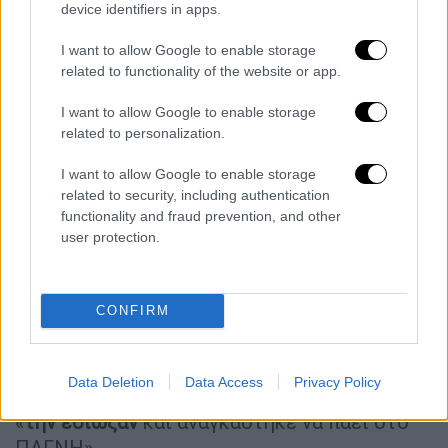
device identifiers in apps.
I want to allow Google to enable storage
related to functionality of the website or app.
I want to allow Google to enable storage
Όπως καταγγέλλει μάλιστα ο δικηγόρος, το
related to personalization.
περιστατικό «
προσπάθησαν να το θάψουν
»
και «δεν υπάρχει ούτε μια συγγνώμη».
I want to allow Google to enable storage
«
Ακόμα περιμένουμε την ΕΔΕ
και
related to security, including authentication
functionality and fraud prevention, and other
αναγκαστικά θα καταθέσουμε μήνυση»,
user protection.
αποκάλυψε επίσης ο κ. Ζαγκανάς.
Η γυναίκα αυτή ακόμη συνεχίζει τον
CONFIRM
«Γολγοθά» της,
δεν έχει επανέλθει
πλήρως,
δεν μπορεί να περπατήσει και συνεχίζει τις
θεραπείες. Μάλιστα, όταν η 45χρονη πήγε
Data Deletion
Data Access
Privacy Policy
στο ίδιο νοσοκομείο για να κάνει εξετάσεις
«
την έδιωξαν
και αναγκάστηκε να πάει στο
ΠΑΓΝΗ».