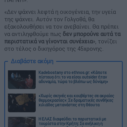
«Δεν ψάχνει λεφτά η οικογένεια, την υγεία
της ψάχνει. Αυτόν τον Γολγοθά, θα
εξακολουθήσει να τον ανεβαίνει. Θα πρέπει
να αντιληφθούμε πως
δεν μπορούνε αυτά τα
περιστατικά να γίνονται συνέχεια
», τονίζει
στο τέλος ο δικηγόρος της 45χρονης.
Διαβάστε ακόμη
Kadebostany στο ethnos.gr: «Κάποτε
πίστευα ότι το να είσαι outsider ήταν
αδυναμία, τώρα το βλέπω ως δύναμη»
«Χωρίς σκηνές και κουβέρτες σε ακραίες
θερμοκρασίες»: Σε δραματικές συνθήκες
χιλιάδες μετανάστες στη Θέουτα
Η ΕΛΑΣ διαψεύδει το περιστατικό με
τουρίστα στην Κρήτη: Σε ενήλικη η