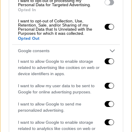
I want to opt-out of processing my
μεθεπόμενη μέρα και να διαπιστωθεί ότι
Personal Data for Targeted Advertising.
Opted In
είχε διάτρηση στομάχου. Εισάγεται
εσπευσμένα πια στη χειρουργική Ρεθύμνου
I want to opt-out of Collection, Use,
Retention, Sale, and/or Sharing of my
για να γίνει επέμβαση. Γίνεται, απόλυτα
Personal Data that Is Unrelated with the
επιτυχημένη κατά τον διευθυντή της
Purposes for which it was collected.
Opted Out
χειρουργικής. Ξαφνικά, λίγες ώρες μετά, την
Τρίτη 2 Οκτωβρίου
2024
, η γυναίκα αρχίζει
Google consents
να εμφανίζει
σημάδια σήψης
και κατάρρευση
I want to allow Google to enable storage
του οργανισμού», περιγράφει ο κ. Ζαγκανάς.
related to advertising like cookies on web or
device identifiers in apps.
«Προσπάθησαν να το θάψουν»
I want to allow my user data to be sent to
Google for online advertising purposes.
I want to allow Google to send me
personalized advertising.
I want to allow Google to enable storage
video
related to analytics like cookies on web or