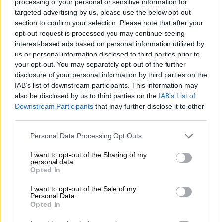
processing of your personal or sensitive information for
29 Σεπτεμβρίου στο νοσοκομείο με
targeted advertising by us, please use the below opt-out
section to confirm your selection. Please note that after your
έντονους πόνους
στην κοιλιακή χώρα. Η
opt-out request is processed you may continue seeing
αντιμετώπιση
των
γιατρών
ήταν «
εντελώς
interest-based ads based on personal information utilized by
πρόχειρη
» και την έδιωξαν χωρίς καν να
us or personal information disclosed to third parties prior to
κάνουν υπέρηχο.
your opt-out. You may separately opt-out of the further
disclosure of your personal information by third parties on the
IAB’s list of downstream participants. This information may
ΔΙΑΒΑΣΤΕ ΕΠΙΣΗΣ
also be disclosed by us to third parties on the
IAB’s List of
Downstream Participants
that may further disclose it to other
Ελλάδα
|
06.06.2025 20:20
third parties.
Τα πρωτόκολλα που δεν τηρήθηκαν
Please note that this website/app uses one or more Google
Personal Data Processing Opt Outs
στη λάθος μετάγγιση στο Τζάνειο
services and may gather and store information including but
Νοσοκομείο - Πώς έκανε το τραγικό
not limited to your visit or usage behaviour. You may click to
I want to opt-out of the Sharing of my
personal data.
σφάλμα ο νοσηλευτής
grant or deny consent to Google and its third-party tags to
Opted In
use your data for below specified purposes in below Google
consent section.
I want to opt-out of the Sale of my
Personal Data.
Opted In
«Αποτέλεσμα να κάνει υπέρηχο τη