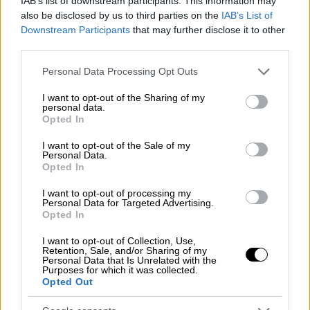
IAB’s list of downstream participants. This information may
Άποψη των εσωτερικών χώρων του Ιμαρέτ στην Καβάλα
also be disclosed by us to third parties on the
IAB’s List of
Downstream Participants
that may further disclose it to other
Χαμάμ και ξενοδοχείο
third parties.
Please note that this website/app uses one or more Google
Personal Data Processing Opt Outs
Παρά το γεγονός ότι εδραίωσε την εξουσία
services and may gather and store information including but
και μάλιστα από το Κάιρο, δεν ξέχασε ποτέ
not limited to your visit or usage behaviour. You may click to
I want to opt-out of the Sharing of my
personal data.
τον τόπο καταγωγής του και θέλησε να κάνει
grant or deny consent to Google and its third-party tags to
Opted In
use your data for below specified purposes in below Google
ένα μεγάλο έργο για την Καβάλα. Έτσι, ως
consent section.
I want to opt-out of the Sale of my
φόρο τιμής, χρηματοδότησε την ανέγερση
Personal Data.
του Ιμαρέτ, ενός τεράστιου συγκροτήματος
Opted In
που λειτούργησε ως θεολογική σχολή,
I want to opt-out of processing my
ξενώνας, πτωχοκομείο, δεξαμενή νερού και
Personal Data for Targeted Advertising.
Opted In
βρύσες για πλύση, χαμάμ για τους καθηγητές,
διοικητήριο, βιβλιοθήκη 2.600 τόμων,
I want to opt-out of Collection, Use,
Retention, Sale, and/or Sharing of my
τυπογραφείο και 60 δωμάτια μαθητών που
Personal Data that Is Unrelated with the
Purposes for which it was collected.
μετά την ανακαίνιση χρησιμοποιούνται ως
Opted Out
ξενοδοχείο. Είχε επίσης προσταυτευικά