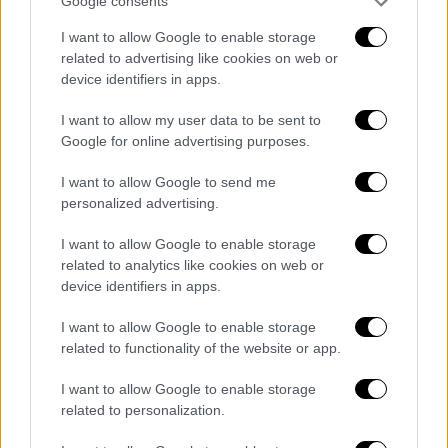
τείχη ως σημείο στρατηγικής σημασίας στο
Google consents
πιο ψηλό σημείο της πόλης.
I want to allow Google to enable storage
related to advertising like cookies on web or
Από την παρακμή στη διάσωση
device identifiers in apps.
Η αρχιτεκτονική του συνδυάζει στοιχεία από
I want to allow my user data to be sent to
την οθωμανική περίοδο με διακριτικά
Google for online advertising purposes.
στοιχεία μπαρόκ αλλά και αιγυπτιακού -
I want to allow Google to send me
μαμελουκικού ύφους. Στα 200 και πλέον
personalized advertising.
χρόνια λειτουργίας του πέρασαν περίοδοι
ακμής και παρακμής. Μετά από δεκαετίες
I want to allow Google to enable storage
related to analytics like cookies on web or
εγκατάλειψης και μαραθώνιες συζητήσεις
device identifiers in apps.
μεταξύ Ελλάδας και Αιγύπτου πριν από
περίπου 20 χρόνια, το Ιμαρέτ
I want to allow Google to enable storage
αποκαταστάθηκε. Σήμερα λειτουργεί ως
related to functionality of the website or app.
πολυτελές ξενοδοχείο, αναδεικνύοντας το
I want to allow Google to enable storage
πλούσιο παρελθόν του. Μάλιστα ο
related to personalization.
επενδυτής αρμενικής καταγωγής είχε