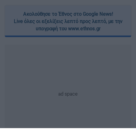
Ακολούθησε το Έθνος στο Google News!
Live όλες οι εξελίξεις λεπτό προς λεπτό, με την
υπογραφή του www.ethnos.gr