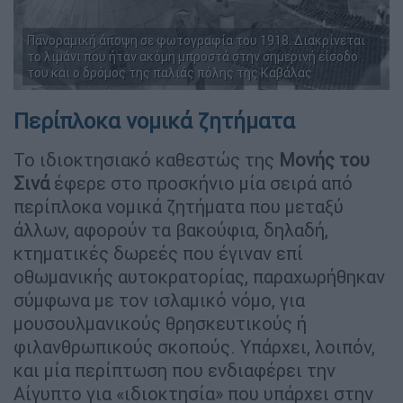
Πανοραμική άποψη σε φωτογραφία του 1918. Διακρίνεται
το λιμάνι που ήταν ακόμη μπροστά στην σημερινή είσοδο
του και ο δρόμος της παλιάς πόλης της Καβάλας
Περίπλοκα νομικά ζητήματα
Το ιδιοκτησιακό καθεστώς της
Μονής του
Σινά
έφερε στο προσκήνιο μία σειρά από
περίπλοκα νομικά ζητήματα που μεταξύ
άλλων, αφορούν τα βακούφια, δηλαδή,
κτηματικές δωρεές που έγιναν επί
οθωμανικής αυτοκρατορίας, παραχωρήθηκαν
σύμφωνα με τον ισλαμικό νόμο, για
μουσουλμανικούς θρησκευτικούς ή
φιλανθρωπικούς σκοπούς. Υπάρχει, λοιπόν,
και μία περίπτωση που ενδιαφέρει την
Αίγυπτο για «ιδιοκτησία» που υπάρχει στην