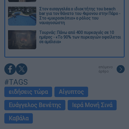
Στον εισαγγελέα ο ιδιοκτήτης του beach
bar για τον θάνατο του 4χρονου στην Πάρο -
Στο «μικροσκόπιο» ο ρόλος του
ναυαγοσώστη
Τουρνάς: Πάνω από 400 πυρκαγιές σε 10
ημέρες - «Το 90% των πυρκαγιών οφείλεται
σε αμέλεια»
επόμενο
άρθρο
#TAGS
ειδήσεις τώρα
Αίγυπτος
Ευάγγελος Βενέτης
Ιερά Μονή Σινά
Καβάλα