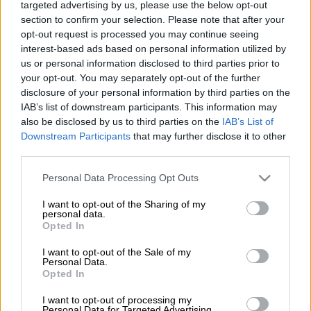
targeted advertising by us, please use the below opt-out
Προσθέστε το ΕΘΝΟΣ στη Google
section to confirm your selection. Please note that after your
opt-out request is processed you may continue seeing
Ένας 40χρονος άνδρας
από την περιοχή
interest-based ads based on personal information utilized by
Βρυσάκια του Δήμου Διρφύων-Μεσσαπίων
us or personal information disclosed to third parties prior to
your opt-out. You may separately opt-out of the further
στην
Εύβοια
βιώνει μια σοβαρή περιπέτεια
disclosure of your personal information by third parties on the
υγείας, αφού δέχθηκε
δάγκωμα από οχιά
IAB’s list of downstream participants. This information may
κατά τη διάρκεια αγροτικών εργασιών.
also be disclosed by us to third parties on the
IAB’s List of
Downstream Participants
that may further disclose it to other
Το περιστατικό συνέβη το μεσημέρι της
third parties.
Δευτέρας του Αγίου Πνεύματος. Σύμφωνα
Please note that this website/app uses one or more Google
Personal Data Processing Opt Outs
με πληροφορίες του eviaonline, ο άνδρας
services and may gather and store information including but
εργαζόταν σε χωράφι όταν ξαφνικά
not limited to your visit or usage behaviour. You may click to
I want to opt-out of the Sharing of my
personal data.
δαγκώθηκε από το
δηλητηριώδες φίδι
.
grant or deny consent to Google and its third-party tags to
Opted In
use your data for below specified purposes in below Google
consent section.
I want to opt-out of the Sale of my
ΔΙΑΒΑΣΤΕ ΕΠΙΣΗΣ
Personal Data.
Opted In
Ελλάδα
|
09.06.2025 15:09
I want to opt-out of processing my
Άγρια συμπλοκή Ελλήνων και
Personal Data for Targeted Advertising.