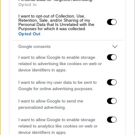
Opted In
Γερμανών σε κέντρο διασκέδασης
στην Κω - Δύο Έλληνες σοβαρά
I want to opt-out of Collection, Use,
Retention, Sale, and/or Sharing of my
τραυματίες
Personal Data that Is Unrelated with the
Purposes for which it was collected.
Opted Out
Ελλάδα
|
09.06.2025 15:38
Google consents
Σοκ στην Πάρο: Βρέφος 5 μηνών
έφυγε από τη ζωή - Συνελήφθησαν οι
I want to allow Google to enable storage
γονείς του
related to advertising like cookies on web or
device identifiers in apps.
I want to allow my user data to be sent to
Google for online advertising purposes.
Αξίζει να σημειωθεί ότι φορούσε
προστατευτικά γάντια
, τα οποία όμως δεν
I want to allow Google to send me
personalized advertising.
κατάφεραν να αποτρέψουν τον τραυματισμό.
Ο 40χρονος διακομίστηκε εσπευσμένα στο
I want to allow Google to enable storage
νοσοκομείο, όπου και νοσηλεύεται στη
related to analytics like cookies on web or
Μονάδα Εντατικής Θεραπείας. Το δάγκωμα
device identifiers in apps.