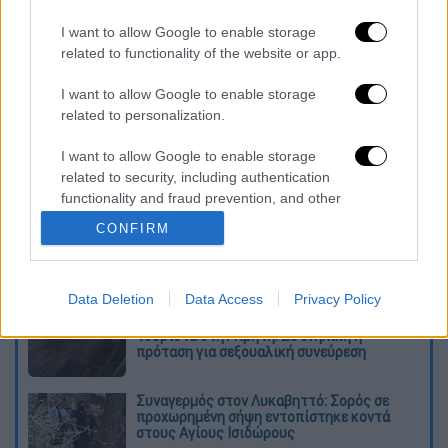
της οχιάς του προκάλεσε σοβαρές
I want to allow Google to enable storage
επιπλοκές, καθιστώντας την
κατάστασή του
related to functionality of the website or app.
κρίσιμη
.
I want to allow Google to enable storage
Διαβάστε ακόμη
related to personalization.
Kadebostany στο ethnos.gr: «Κάποτε
I want to allow Google to enable storage
πίστευα ότι το να είσαι outsider ήταν
related to security, including authentication
αδυναμία, τώρα το βλέπω ως δύναμη»
functionality and fraud prevention, and other
user protection.
CONFIRM
«Χωρίς σκηνές και κουβέρτες σε ακραίες
θερμοκρασίες»: Σε δραματικές συνθήκες
χιλιάδες μετανάστες στη Θέουτα
Data Deletion
Data Access
Privacy Policy
Η ΕΛΑΣ διαψεύδει το περιστατικό με
τουρίστα στην Κρήτη: Σε ενήλικη η
πρόταση για σεξουαλική συνεύρεση
Συναγερμός στον Λυκαβηττό: Σορός σε
προχωρημένη σήψη εντοπίστηκε κοντά
στους Αγίους Ισιδώρους