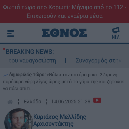
Φωτιά τώρα στο Κορωπί: Μήνυμα από το 112 -
Επιχειρούν και εναέρια μέσα
BREAKING NEWS:
 του ναυαγοσώστη
Συναγερμός στην Κάρπα
δημοφιλές τώρα:
«Θέλω τον πατέρα μου»: 27χρονη
παρέσυρε νύφη λίγες ώρες μετά το γάμο της και ζητούσε
να πάει σπίτι...
┋
Ελλάδα
┋
14.06.2025 21:28
Κυριάκος Μελλίδης
Αρχισυντάκτης