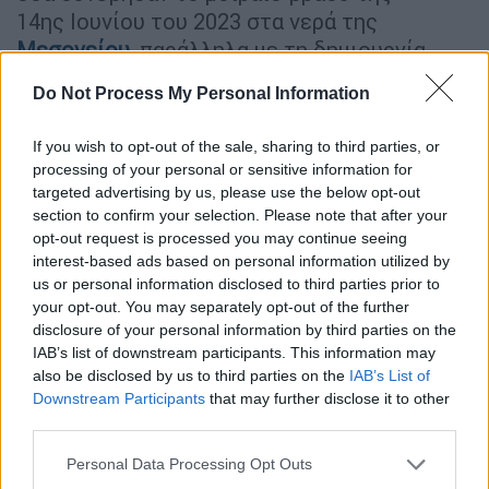
14ης Ιουνίου του 2023 στα νερά της
Μεσογείου
, παράλληλα με τη δημιουργία
ενός πίνακα που αφηγείται όσα πολλοί
Do Not Process My Personal Information
προσπαθούν να ξεχάσουν:
τους εκατοντάδες
ανθρώπους που πνίγηκαν και την αλήθεια
If you wish to opt-out of the sale, sharing to third parties, or
που βούλιαξε μαζί τους
.
processing of your personal or sensitive information for
targeted advertising by us, please use the below opt-out
section to confirm your selection. Please note that after your
ΔΙΑΒΑΣΤΕ ΕΠΙΣΗΣ
opt-out request is processed you may continue seeing
interest-based ads based on personal information utilized by
Σαν Σήμερα
|
07.06.2025 00:00
us or personal information disclosed to third parties prior to
Όταν η Κάσος εκλιπαρούσε για
your opt-out. You may separately opt-out of the further
βοήθεια, οι της Κυβέρνησης δήλωναν
disclosure of your personal information by third parties on the
IAB’s list of downstream participants. This information may
πως οι ναυτικοί ήταν απλήρωτοι – Κι
also be disclosed by us to third parties on the
IAB’s List of
έτσι ήρθε η καταστροφή
Downstream Participants
that may further disclose it to other
third parties.
Σαν Σήμερα
|
08.06.2025 00:00
Please note that this website/app uses one or more Google
Personal Data Processing Opt Outs
«Συγγνώμη κάναμε λάθος, χτυπήσαμε
services and may gather and store information including but