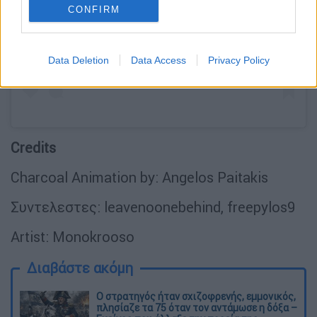
View this post on Instagram
CONFIRM
Data Deletion
Data Access
Privacy Policy
Credits
Charcoal Animation by: Angelos Paitakis
Συντελεστες: leavenoonebehind, freepylos9
Artist: Monokrooso
Διαβάστε ακόμη
O στρατηγός ήταν σχιζοφρενής, εμμονικός,
πλησίαζε τα 75 όταν τον αντάμωσε η δόξα –