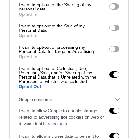
not limited to your visit or usage behaviour. You may click to
I want to opt-out of the Sharing of my
το πλοίο σας και σκοτώσαμε 34
personal data.
grant or deny consent to Google and its third-party tags to
ανθρώπους…» - Περίεργο γεγονός με
Opted In
use your data for below specified purposes in below Google
Ισραήλ και ΗΠΑ
consent section.
I want to opt-out of the Sale of my
Personal Data.
Opted In
I want to opt-out of processing my
Ενώ πολλοί είναι εκείνοι που συνεχίζουν να
Personal Data for Targeted Advertising.
Opted In
αναφέρονται στο γεγονός ως «ατύχημα»,
οι
καταγγελίες για λάθη, καθυστερήσεις και
I want to opt-out of Collection, Use,
Retention, Sale, and/or Sharing of my
εγκληματικές παραλείψεις πληθαίνουν
. Ο
Personal Data that Is Unrelated with the
Purposes for which it was collected.
πίνακας του Monokrooso δεν απεικονίζει
Opted Out
μόνο ένα ναυάγιο -δείχνει μια
συλλογική
ενοχή
και μια θάλασσα που κατάπιε ψυχές
Google consents
και ευθύνες μαζί.
I want to allow Google to enable storage
related to advertising like cookies on web or
Μέσα από χρώματα, λόγια και μουσική, το
device identifiers in apps.
έργο του γίνεται υπενθύμιση πως
κάποιοι
αριθμοί έχουν πρόσωπα
και κάποια
I want to allow my user data to be sent to