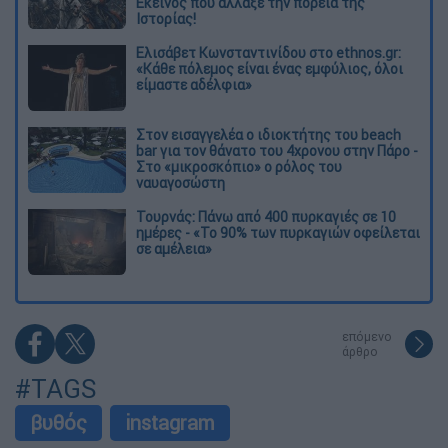
Εκείνος που άλλαξε την πορεία της
Ιστορίας!
Ελισάβετ Κωνσταντινίδου στο ethnos.gr:
«Κάθε πόλεμος είναι ένας εμφύλιος, όλοι
είμαστε αδέλφια»
Στον εισαγγελέα ο ιδιοκτήτης του beach
bar για τον θάνατο του 4χρονου στην Πάρο -
Στο «μικροσκόπιο» ο ρόλος του
ναυαγοσώστη
Τουρνάς: Πάνω από 400 πυρκαγιές σε 10
ημέρες - «Το 90% των πυρκαγιών οφείλεται
σε αμέλεια»
επόμενο
άρθρο
#TAGS
βυθός
instagram