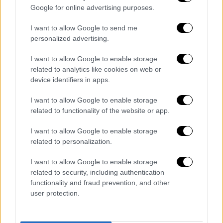
Google for online advertising purposes.
«ατυχήματα» έχουν ενόχους. Για τον ίδιο τον
δημιουργό,
η τέχνη είναι η φωνή όσων
I want to allow Google to send me
έμειναν στον βυθό
. Κι αυτή τη φωνή δεν
personalized advertising.
μπορεί να την πνίξει καμία θάλασσα…
I want to allow Google to enable storage
Το βίντεο του Monokrooso
related to analytics like cookies on web or
device identifiers in apps.
I want to allow Google to enable storage
related to functionality of the website or app.
I want to allow Google to enable storage
related to personalization.
I want to allow Google to enable storage
related to security, including authentication
functionality and fraud prevention, and other
user protection.