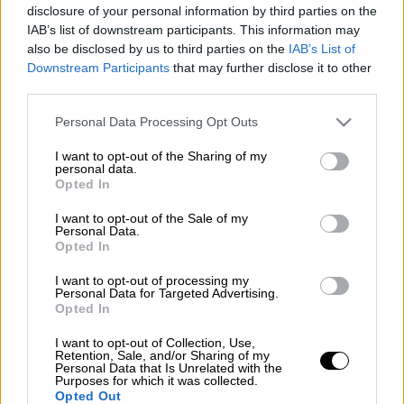
disclosure of your personal information by third parties on the
IAB’s list of downstream participants. This information may
Αναστάτωσή
επικράτησε στο Παλιούρι της
also be disclosed by us to third parties on the
IAB’s List of
Χαλκιδικής
, καθώς αυτοκίνητο
ξέφυγε από
Downstream Participants
that may further disclose it to other
την πορεία του και έπεσε στη στάση των
third parties.
ΚΤΕΛ
με κατεύθυνση Θεσσαλονίκη.
Please note that this website/app uses one or more Google
Personal Data Processing Opt Outs
services and may gather and store information including but
Σύμφωνα με ό,τι έχει γίνει γνωστό ο οδηγός
not limited to your visit or usage behaviour. You may click to
I want to opt-out of the Sharing of my
προσπάθησε να
αποφύγει
άλλο όχημα που
personal data.
grant or deny consent to Google and its third-party tags to
Opted In
επιχειρούσε προσπέραση.
Όπως μεταδίδει
use your data for below specified purposes in below Google
το
halkidikipolitiki
επτά άτομα που περίμεναν
consent section.
I want to opt-out of the Sale of my
Personal Data.
στη στάση τραυματίστηκαν
ελαφρά.
Opted In
I want to opt-out of processing my
ΔΙΑΒΑΣΤΕ ΕΠΙΣΗΣ
Personal Data for Targeted Advertising.
Opted In
Ελλάδα
|
15.06.2025 21:08
I want to opt-out of Collection, Use,
Χιλιάδες στο Σύνταγμα για την
Retention, Sale, and/or Sharing of my
Personal Data that Is Unrelated with the
Παλαιστίνη - Τα ΜΑΤ έστησαν
Purposes for which it was collected.
Opted Out
φραγμό μέσα στο πλήθος, αλλά