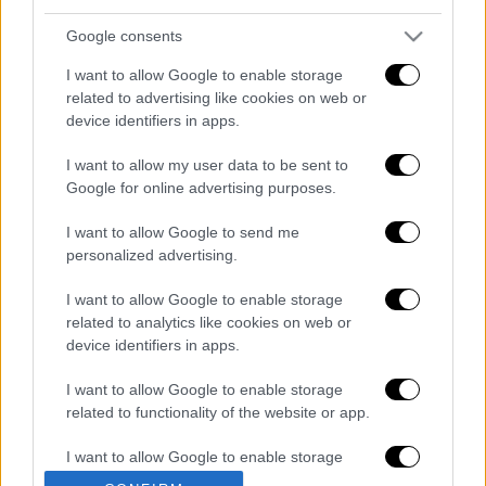
τελικά οπισθοχώρησαν
Google consents
I want to allow Google to enable storage
related to advertising like cookies on web or
device identifiers in apps.
Ένα νεαρό κορίτσι, που
τραυματίστηκε
στο
πόδι, μεταφέρθηκε άμεσα στο Κέντρο Υγείας
I want to allow my user data to be sent to
για περίθαλψη.
Google for online advertising purposes.
Διαβάστε ακόμη
I want to allow Google to send me
personalized advertising.
Βοιωτία: Κλείνει το αιολικό πάρκο από
όπου ξεκίνησε η φωτιά - Στο στόχαστρο
I want to allow Google to enable storage
όλα τα έργα του συλληφθέντα δημάρχου
related to analytics like cookies on web or
device identifiers in apps.
Σοκαριστικό βίντεο από το τροχαίο στις
Σέρρες που σκοτώθηκαν μητέρα και γιος:
I want to allow Google to enable storage
Το ΙΧ πέφτει πάνω στο φορτηγό
related to functionality of the website or app.
Ο Ερυθρός Σταυρός έσβησε βίντεο για το
I want to allow Google to enable storage
προσφυγικό ταξίδι του 26χρονου
related to personalization.