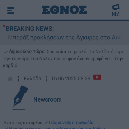
BREAKING NEWS:
παράζ προκλήσεων της Άγκυρας στο Αιγαίο: Εικο
δημοφιλές τώρα:
Σου καίει το μυαλό: Το Netflix έφερε
την ταινιάρα του Νόλαν που οι φαν έχουν κρυφό νο1 στην
καρδιά...
┋
Ελλάδα
┋
16.06.2025 08:29
Newsroom
Ενότητες στο άρθρο:
📌 Πώς συνέβη η τραγωδία
📌 Η επίσημη ανακοίνωση του Νοσοκομείου της Ρόδου