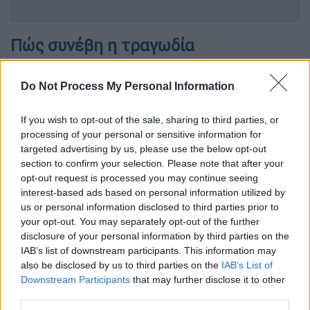
Πώς συνέβη η τραγωδία
Σύμφωνα με το
OPEN
, το κοριτσάκι μαζί με
Do Not Process My Personal Information
τη γιαγιά της είχε πάει σε παιδικό πάρτι σε
κατάστημα υγειονομικού ενδιαφέροντας.
If you wish to opt-out of the sale, sharing to third parties, or
Κάτω από αδιευκρίνιστες συνθήκες έπεσε
processing of your personal or sensitive information for
στην πισίνα και πνίγηκε. Αμέσως όσοι ήταν
targeted advertising by us, please use the below opt-out
εκεί προσπάθησαν να βγάλουν την 3χρονη
section to confirm your selection. Please note that after your
opt-out request is processed you may continue seeing
από την πισίνα αλλά ήταν αργά.
interest-based ads based on personal information utilized by
us or personal information disclosed to third parties prior to
Σύμφωνα με τη rodiaki.gr, το μικρό κοριτσάκι
your opt-out. You may separately opt-out of the further
ανασύρθηκε χωρίς τις αισθήσεις του από την
disclosure of your personal information by third parties on the
πισίνα. Αμέσως ειδοποιήθηκε το ΕΚΑΒ που
IAB’s list of downstream participants. This information may
έφθασε στο σημείο μέσα σε ελάχιστα λεπτά,
also be disclosed by us to third parties on the
IAB’s List of
Downstream Participants
that may further disclose it to other
με τους διασώστες
να ξεκινούν
third parties.
παρατεταμένη διαδικασία ανάνηψης του