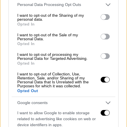
μικρού παιδιού.
Please note that this website/app uses one or more Google
Personal Data Processing Opt Outs
services and may gather and store information including but
Το κοριτσάκι διακομίστηκε στο νοσοκομείο
not limited to your visit or usage behaviour. You may click to
I want to opt-out of the Sharing of my
personal data.
grant or deny consent to Google and its third-party tags to
της Ρόδου, αλλά δυστυχώς δεν κατάφεραν
Opted In
use your data for below specified purposes in below Google
να το κρατήσουν στη ζωή.
consent section.
I want to opt-out of the Sale of my
Personal Data.
Για το περιστατικό έχει ειδοποιηθεί η
ΕΛΑΣ
Opted In
ενώ
έχει συλληφθεί ο ιδιοκτήτης του
I want to opt-out of processing my
καταστήματος καθώς δεν υπήρχε
Personal Data for Targeted Advertising.
Opted In
ναυαγοσώστης όπως ορίζει ο νόμος.
Οι
γονείς του 3χρονου κοριτσιού λαμβάνουν
I want to opt-out of Collection, Use,
Retention, Sale, and/or Sharing of my
ψυχολογική υποστήριξη.
Personal Data that Is Unrelated with the
Purposes for which it was collected.
Η επίσημη ανακοίνωση του
Opted Out
Νοσοκομείου της Ρόδου
Google consents
Ανακοίνωση για την τραγωδία με τον θάνατο
I want to allow Google to enable storage
του 3χρονου κοριτσού, εξέδωσε το βράδυ
related to advertising like cookies on web or
device identifiers in apps.
της Κυριακής (15/6) το νοσοκομείο της