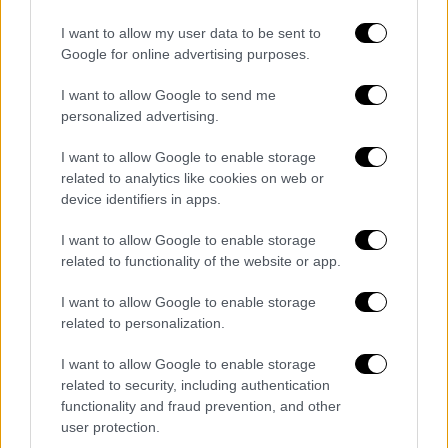
Ρόδου.
I want to allow my user data to be sent to
Google for online advertising purposes.
Στην ανακοίνωση τονίζεται:
I want to allow Google to send me
«Με θλίψη, το Νοσοκομείο μας ανακοινώνει
personalized advertising.
την κατάληξη του τριών ετών παιδιού.Παρά
τις συντονισμένες προσπάθειες, η μηχανή
I want to allow Google to enable storage
related to analytics like cookies on web or
του ΕΚΑΒ εντός έξι λεπτών από την κλήση
device identifiers in apps.
βρέθηκε στο σημείο αναφοράς και αμέσως
μετά έφτασε το ασθενοφόρο.
I want to allow Google to enable storage
related to functionality of the website or app.
Στο χρονικό διάστημα της μεταφοράς είχαν
I want to allow Google to enable storage
δοθεί οι πρώτες βοήθειες συγκεκριμένα,
related to personalization.
εξωτερικός απινιδωτής, κάρπα και
λαρυγγική μάσκα.
I want to allow Google to enable storage
related to security, including authentication
Εν συνεχεία προσεκομίσθει στο Γενικό
functionality and fraud prevention, and other
Νοσοκομείο Ρόδου με μυδρίαση και χωρίς
user protection.