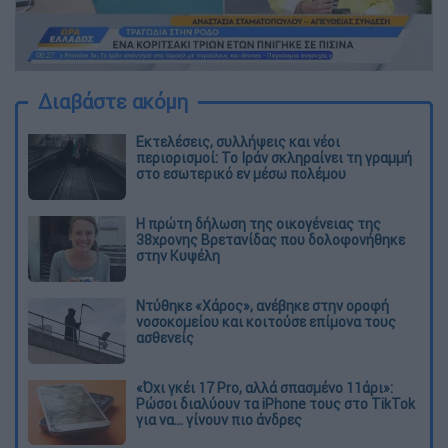
Διαβάστε ακόμη
Εκτελέσεις, συλλήψεις και νέοι
περιορισμοί: Το Ιράν σκληραίνει τη γραμμή
στο εσωτερικό εν μέσω πολέμου
Η πρώτη δήλωση της οικογένειας της
38χρονης Βρετανίδας που δολοφονήθηκε
στην Κυψέλη
Ντύθηκε «Χάρος», ανέβηκε στην οροφή
νοσοκομείου και κοιτούσε επίμονα τους
ασθενείς
«Όχι γκέι 17 Pro, αλλά σπασμένο 11άρι»:
Ρώσοι διαλύουν τα iPhone τους στο TikTok
για να... γίνουν πιο άνδρες