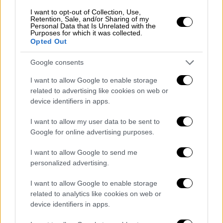
I want to opt-out of Collection, Use,
Retention, Sale, and/or Sharing of my
Personal Data that Is Unrelated with the
Purposes for which it was collected.
Opted Out
Google consents
I want to allow Google to enable storage
related to advertising like cookies on web or
device identifiers in apps.
Οι τέσσερις αλλοδαποί επιβάτες του
I want to allow my user data to be sent to
ελικοπτέρου (2 άνδρες και 2 γυναίκες
Google for online advertising purposes.
υπήκοοι ΗΠΑ) και ο
57χρονος
ημεδαπός
κυβερνήτης του εξήλθαν με ίδιες δυνάμεις
I want to allow Google to send me
personalized advertising.
κολυμπώντας προς τα βράχια. Στη συνέχεια
περισυνελέγησαν από λέμβο της μαρίνας
I want to allow Google to enable storage
Βουλιαγμένης και αποβιβάστηκαν με
related to analytics like cookies on web or
ασφάλεια στην προβλήτα, ενώ το
device identifiers in apps.
ελικόπτερο βυθίστηκε. Όλοι οι επιβάτες