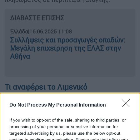
ΔΙΑΒΑΣΤΕ ΕΠΙΣΗΣ
Ελλάδα
|
16.06.2025 11:08
Συλλήψεις και προσαγωγές οπαδών:
Μεγάλη επιχείρηση της ΕΛΑΣ στην
Αθήνα
Τι αναφέρει το Λιμενικό
Σε ανακοίνωσή του το
Λιμενικό
ανέφερε για
Do Not Process My Personal Information
το περιστατικό:
If you wish to opt-out of the sale, sharing to third parties, or
«Τις μεσημβρινές ώρες χθες, ενημερώθηκε η
processing of your personal or sensitive information for
Λιμενική Αρχή της Βουλιαγμένης
για την
targeted advertising by us, please use the below opt-out
πτώση, κατά την διαδικασία απογείωσης,
section to confirm your selection. Please note that after your