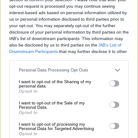
ενός ελικοπτέρου στη θάλασσα στη μαρίνα
opt-out request is processed you may continue seeing
interest-based ads based on personal information utilized by
της
Βουλιαγμένης
κοντά στον πράσινο φανό
us or personal information disclosed to third parties prior to
εισόδου.
your opt-out. You may separately opt-out of the further
disclosure of your personal information by third parties on the
Αμέσως, τέθηκε σε εφαρμογή το τοπικό
IAB’s list of downstream participants. This information may
also be disclosed by us to third parties on the
IAB’s List of
σχέδιο έκτακτης ανάγκης και στην περιοχή
Downstream Participants
that may further disclose it to other
μετέβησαν στελέχη Λ.Σ.-ΕΛ.ΑΚΤ. με
third parties.
περιπολικό όχημα Λ.Σ.-ΕΛ.ΑΚΤ. και ένα
Please note that this website/app uses one or more Google
περιπολικό σκάφος (ΠΛΣ) Λ.Σ.-ΕΛ.ΑΚΤ., ενώ
Personal Data Processing Opt Outs
services and may gather and store information including but
ενημερώθηκαν το Ε.Κ.Α.Β., ιδιώτης δύτης, ο
not limited to your visit or usage behaviour. You may click to
I want to opt-out of the Sharing of my
Εθνικός Οργανισμός Διερεύνησης
personal data.
grant or deny consent to Google and its third-party tags to
Opted In
Αεροπορικών και
Σιδηροδρομικών
use your data for below specified purposes in below Google
consent section.
Ατυχημάτων και Ασφάλειας Μεταφορών
I want to opt-out of the Sale of my
Personal Data.
(ΕΟΔΑΣΑΑΜ) και η Αρχή Πολιτικής
Opted In
Αεροπορίας (ΑΠΑ) για την συνδρομή τους.
I want to opt-out of processing my
Personal Data for Targeted Advertising.
Opted In