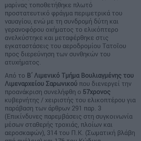
μαρίνας τοποθετήθηκε πλωτό
προστατευτικό φράγμα περιμετρικά του
ναυαγίου, ενώ με τη συνδρομή δύτη και
γερανοφόρου οχήματος το ελικόπτερο
ανελκύστηκε και μεταφέρθηκε στις
εγκαταστάσεις του αεροδρομίου Τατοΐου
προς διερεύνηση των συνθηκών του
ατυχήματος.
Από το
Β΄ Λιμενικό Τμήμα Βουλιαγμένης του
Λιμεναρχείου Σαρωνικού
που διενεργεί την
προανάκριση συνελήφθη ο
57χρονος
κυβερνήτης / χειριστής του ελικοπτέρου για
παράβαση των άρθρων 291 παρ. 3
(Επικίνδυνες παρεμβάσεις στη συγκοινωνία
μέσων σταθερής τροχιάς, πλοίων και
αεροσκαφών), 314 του Π.Κ. (Σωματική βλάβη
από αμέλεια) και 176 του Κώδικα