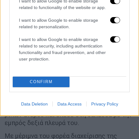
I want to allow Google to enable storage
εξετάστηκαν από το πλήρωμα του οχήματος
related to functionality of the website or app.
του ΕΚΑΒ και βρέθηκαν καλά στην υγεία
τους, ενώ η μία γυναίκα που βρισκόταν σε
I want to allow Google to enable storage
related to personalization.
κατάσταση κύησης μεταφέρθηκε προληπτικά
σε ιδιωτική μαιευτική κλινική.
I want to allow Google to enable storage
related to security, including authentication
Το
ελικόπτερο
είχε απογειωθεί μεσημβρινές
functionality and fraud prevention, and other
ώρες χθες από τον Ασπρόπυργο και μετέβη
user protection.
στη μαρίνα “ASTIR Βουλιαγμένης”, για να
παραλάβει τους 4 επιβάτες του με
προορισμό τη Μύκονο. Σύμφωνα με το
CONFIRM
προανακριτικό υλικό, το ελικόπτερο κατά τη
διαδικασία απογείωσης αιωρήθηκε ένα
Data Deletion
Data Access
Privacy Policy
μέτρο από το έδαφος λόγω των ισχυρών
ριπών ανέμου και έπεσε στη θάλασσα με την
εμπρός δεξιά πλευρά του.
Με μέριμνα του φορέα διαχείρισης της