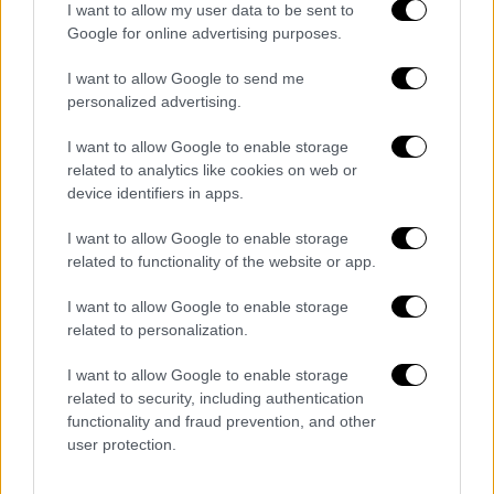
I want to allow my user data to be sent to
τουλάχιστον από τον Οκτώβριο του 2024.
Google for online advertising purposes.
Ορμητήριά της ήταν κατάστημα του αρχηγού,
τοπική πλατεία και σύνδεσμος στην περιοχή
I want to allow Google to send me
personalized advertising.
του Αγίου Δημητρίου. Τα μέλη
παρακολουθούσαν κινήσεις αντίπαλων
I want to allow Google to enable storage
συνδέσμων, εκτελούσαν «περιπολίες» και
related to analytics like cookies on web or
λάμβαναν μέτρα για να μην εντοπιστούν από
device identifiers in apps.
τις αρχές, ενώ φέρονται να είχαν εμπλακεί
I want to allow Google to enable storage
και σε παράνομη διακίνηση εισιτηρίων και
related to functionality of the website or app.
εμπορευμάτων με οπαδικό περιεχόμενο.
Ιδιαίτερη τακτική της οργάνωσης ήταν η
I want to allow Google to enable storage
related to personalization.
δημιουργία «παγίδων» με γκράφιτι, ώστε να
προσελκύσουν μέληαντίπαλων ομάδων και
I want to allow Google to enable storage
να τους επιτεθούν.
related to security, including authentication
functionality and fraud prevention, and other
user protection.