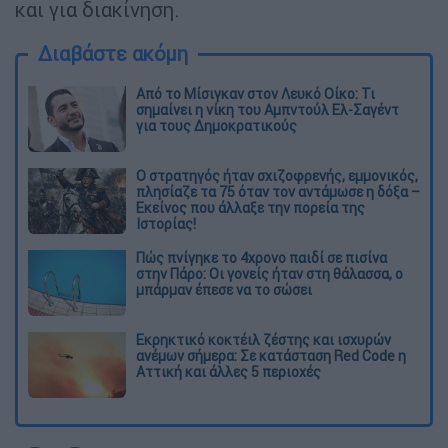
και για διακίνηση.
Διαβάστε ακόμη
Από το Μίσιγκαν στον Λευκό Οίκο: Τι
σημαίνει η νίκη του Αμπντούλ Ελ-Σαγέντ
για τους Δημοκρατικούς
O στρατηγός ήταν σχιζοφρενής, εμμονικός,
πλησίαζε τα 75 όταν τον αντάμωσε η δόξα –
Εκείνος που άλλαξε την πορεία της
Ιστορίας!
Πώς πνίγηκε το 4χρονο παιδί σε πισίνα
στην Πάρο: Οι γονείς ήταν στη θάλασσα, ο
μπάρμαν έπεσε να το σώσει
Εκρηκτικό κοκτέιλ ζέστης και ισχυρών
ανέμων σήμερα: Σε κατάσταση Red Code η
Αττική και άλλες 5 περιοχές