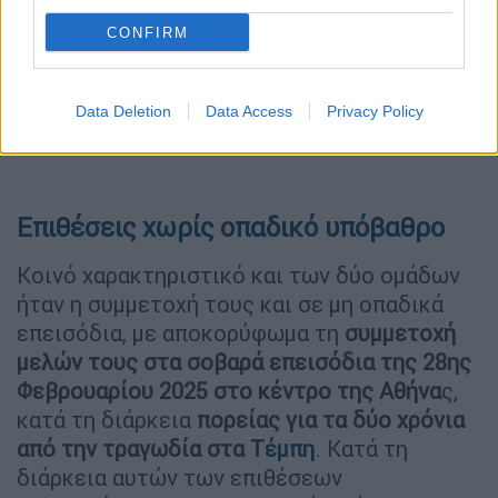
CONFIRM
Data Deletion
Data Access
Privacy Policy
Επιθέσεις χωρίς οπαδικό υπόβαθρο
Κοινό χαρακτηριστικό και των δύο ομάδων
ήταν η συμμετοχή τους και σε μη οπαδικά
επεισόδια, με αποκορύφωμα τη
συμμετοχή
μελών τους στα σοβαρά επεισόδια της 28ης
Φεβρουαρίου 2025 στο κέντρο της Αθήνα
ς,
κατά τη διάρκεια
πορείας για τα δύο χρόνια
από την τραγωδία στα
Τέμπη
. Κατά τη
διάρκεια αυτών των επιθέσεων