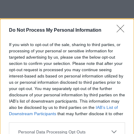
Do Not Process My Personal Information
If you wish to opt-out of the sale, sharing to third parties, or
Η ακτινογραφία των συμμοριών
processing of your personal or sensitive information for
targeted advertising by us, please use the below opt-out
Σε δύο εγκληματικές οργανώσεις με έντονο
section to confirm your selection. Please note that after your
οπαδικό υπόβαθρο φαίνεται πως
opt-out request is processed you may continue seeing
συμμετείχαν συνολικά 19 άτομα
, σύμφωνα με
interest-based ads based on personal information utilized by
τα στοιχεία που προέκυψαν από την
us or personal information disclosed to third parties prior to
your opt-out. You may separately opt-out of the further
αστυνομική έρευνα. Οι οργανώσεις είχαν
disclosure of your personal information by third parties on the
σαφή
ιεραρχική δομή
,
επιχειρησιακό
IAB’s list of downstream participants. This information may
σχεδιασμό και βίαιη δράση σε διάφορες
also be disclosed by us to third parties on the
IAB’s List of
περιοχές
της Αττικής, κυρίως σε Νέο Κόσμο,
Downstream Participants
that may further disclose it to other
third parties.
Άγιο Δημήτριο, Δάφνη και Νέα Σμύρνη.
Please note that this website/app uses one or more Google
Personal Data Processing Opt Outs