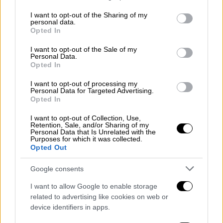
Η πρώτη εγκληματική οργάνωση
services and may gather and store information including but
not limited to your visit or usage behaviour. You may click to
I want to opt-out of the Sharing of my
Η πρώτη ομάδα, που
αποτελούνταν από 11
personal data.
grant or deny consent to Google and its third-party tags to
Opted In
μέλη
–με 4 εξ αυτών σε ηγετικό ρόλο– είχε
use your data for below specified purposes in below Google
ως κύριο στόχο τις οργανωμένες επιθέσεις
consent section.
I want to opt-out of the Sale of my
Personal Data.
σε βάρος οπαδών αντίπαλων ομάδων. Τα
Opted In
μέλη της συγκεντρώνονταν σε χώρο που
I want to opt-out of processing my
λειτουργούσε ως άτυπος σύνδεσμος και
Personal Data for Targeted Advertising.
σχεδίαζαν επιθέσεις με αφορμή οπαδικές
Opted In
διαφορές, ενώ συχνά στόχευαν και σε
I want to opt-out of Collection, Use,
τοιχογραφίες αντιπάλων ομάδων, τις οποίες
Retention, Sale, and/or Sharing of my
Personal Data that Is Unrelated with the
κατέστρεφαν για να επιδείξουν «οπαδική
Purposes for which it was collected.
Opted Out
υπεροχή».
Google consents
Η δεύτερη εγκληματική οργάνωση
I want to allow Google to enable storage
Η δεύτερη ομάδα, με
8 μέλη και με
related to advertising like cookies on web or
επικεφαλής άτομο
που είχε μακρά εμπλοκή
device identifiers in apps.
σε περιστατικά
οπαδικής βίας
, είχε δράση