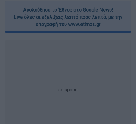
Ακολούθησε το Έθνος στο Google News!
Live όλες οι εξελίξεις λεπτό προς λεπτό, με την
υπογραφή του www.ethnos.gr