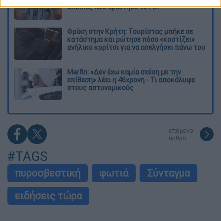
απειλές που ερεύνησε το FBI
Φρίκη στην Κρήτη: Τουρίστας μπήκε σε
κατάστημα και ρώτησε πόσο «κοστίζει»
ανήλικο κορίτσι για να ασελγήσει πάνω του
Marfin: «Δεν έχω καμία σχέση με την
επίθεση» λέει η 46χρονη - Τι αποκάλυψε
στους αστυνομικούς
επόμενο
άρθρο
#TAGS
πυροσβεστική
φωτιά
Σύνταγμα
ειδήσεις τώρα