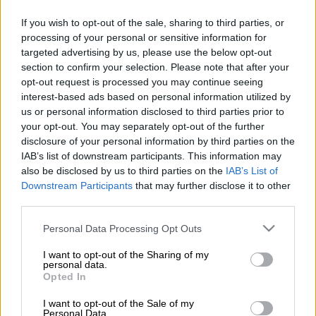
If you wish to opt-out of the sale, sharing to third parties, or
processing of your personal or sensitive information for
Προσθέστε το ΕΘΝΟΣ στη Google
targeted advertising by us, please use the below opt-out
section to confirm your selection. Please note that after your
opt-out request is processed you may continue seeing
Συναγερμός σήμανε σε χρυσοχοείο στην οδό
interest-based ads based on personal information utilized by
Καραγιώργη Σερβίας, στο
Σύνταγμα
, λόγω
us or personal information disclosed to third parties prior to
φωτιάς
στο κέντρο της Αθήνας, με την
your opt-out. You may separately opt-out of the further
Τροχαία να προχωράει σε κυκλοφοριακές
disclosure of your personal information by third parties on the
IAB’s list of downstream participants. This information may
ρυθμίσεις στο σημείο.
also be disclosed by us to third parties on the
IAB’s List of
Downstream Participants
that may further disclose it to other
Σύμφωνα με πληροφορίες του
Orange Press
third parties.
Agency
, η φωτιά ξέσπασε στην
οδό Θησέως
,
ενώ στο σημείο βρίσκονται πυροσβέστες με
Please note that this website/app uses one or more Google
Personal Data Processing Opt Outs
services and may gather and store information including but
δύο οχήματα
για την κατάσβεσή της.
not limited to your visit or usage behaviour. You may click to
I want to opt-out of the Sharing of my
personal data.
grant or deny consent to Google and its third-party tags to
Opted In
ΔΙΑΒΑΣΤΕ ΕΠΙΣΗΣ
use your data for below specified purposes in below Google
consent section.
I want to opt-out of the Sale of my
Personal Data.