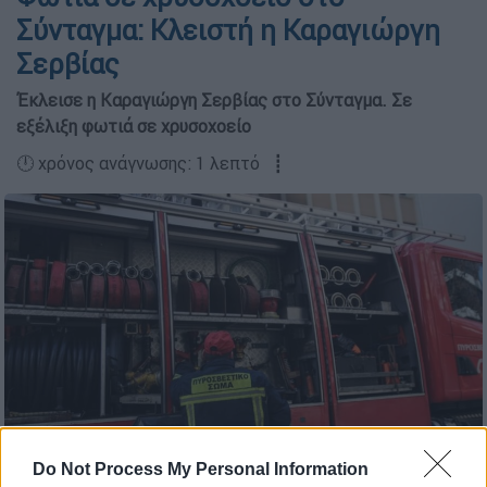
Σύνταγμα: Κλειστή η Καραγιώργη
Σερβίας
Έκλεισε η Καραγιώργη Σερβίας στο Σύνταγμα. Σε
εξέλιξη φωτιά σε χρυσοχοείο
🕛 χρόνος ανάγνωσης: 1 λεπτό ┋
Do Not Process My Personal Information