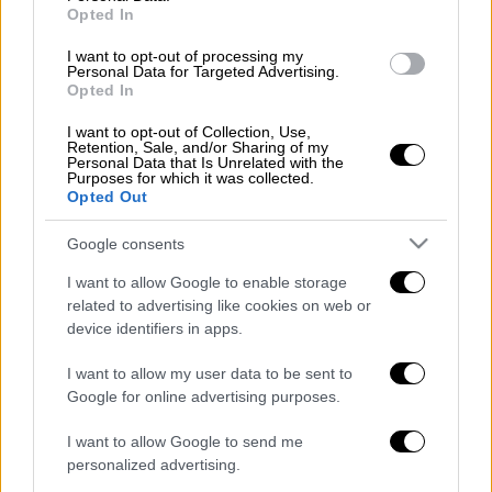
Ελλάδα
|
17.06.2025 15:19
Opted In
Φωτιά στον Ασπρόπυργο - Ισχυροί
άνεμοι πνέουν στην περιοχή
I want to opt-out of processing my
Personal Data for Targeted Advertising.
Opted In
Ελλάδα
|
17.06.2025 18:30
I want to opt-out of Collection, Use,
Συναγερμός στην Παλλήνη - Φωτιά
Retention, Sale, and/or Sharing of my
Personal Data that Is Unrelated with the
τώρα κοντά στην Αττική Οδό
Purposes for which it was collected.
Opted Out
Google consents
I want to allow Google to enable storage
Η δημοτική αστυνομία ενημερώνει
related to advertising like cookies on web or
παράλληλα τους οδηγούς ότι πρέπει να
device identifiers in apps.
κάνουν
παράκαμψη
. Κατά πληροφορίες,
περίοικοι είδαν καπνούς σε στοά στον
I want to allow my user data to be sent to
Google for online advertising purposes.
αριθμό 13 της Θησέως και ειδοποίησαν την
Πυροσβεστική.
I want to allow Google to send me
personalized advertising.
Το συμβάν έχει ελεγχθεί, ωστόσο οι