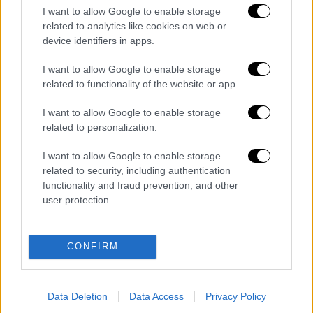
πυροσβέστες παραμένουν
στο σημείο.
I want to allow Google to enable storage
related to analytics like cookies on web or
device identifiers in apps.
I want to allow Google to enable storage
related to functionality of the website or app.
I want to allow Google to enable storage
related to personalization.
I want to allow Google to enable storage
related to security, including authentication
functionality and fraud prevention, and other
user protection.
Διαβάστε ακόμη
Επιστήμονες ανακάλυψαν τον τέταρτο
CONFIRM
γνωστό τύπο μεταδοτικού καρκίνου στον
κόσμο
Data Deletion
Data Access
Privacy Policy
Μουντιάλ 2026: «Θα ανατινάξω τον Μέσι με
τέσσερις βόμβες» - Οι τρομοκρατικές