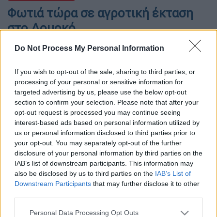
Φωτιά τώρα σε αγροτική έκταση
στο Δομοκό
Σηκώθηκαν εναέρια μέσα
Do Not Process My Personal Information
If you wish to opt-out of the sale, sharing to third parties, or
processing of your personal or sensitive information for
targeted advertising by us, please use the below opt-out
section to confirm your selection. Please note that after your
opt-out request is processed you may continue seeing
interest-based ads based on personal information utilized by
us or personal information disclosed to third parties prior to
your opt-out. You may separately opt-out of the further
disclosure of your personal information by third parties on the
IAB’s list of downstream participants. This information may
also be disclosed by us to third parties on the
IAB’s List of
Downstream Participants
that may further disclose it to other
Πυροσβεστικό αεροσκάφος κάνει ρίψη νερού / EUROKINISSI
third parties.
Please note that this website/app uses one or more Google
Personal Data Processing Opt Outs