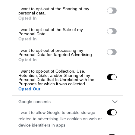
Προσθέστε το ΕΘΝΟΣ στη Google
services and may gather and store information including but
not limited to your visit or usage behaviour. You may click to
I want to opt-out of the Sharing of my
personal data.
grant or deny consent to Google and its third-party tags to
Φωτιά
ξέσπασε σε αγροτική έκταση το πρωί
Opted In
use your data for below specified purposes in below Google
της Πέμπτης στον Δομοκό.
consent section.
I want to opt-out of the Sale of my
Personal Data.
Για την κατάσβεση της πυρκαγιάς στο σημείο
Opted In
έχουν σπεύσει 20 πυροσβέστες με μια ομάδα
I want to opt-out of processing my
πεζοπόρων και 5 οχήματα, ενώ από αέρος
Personal Data for Targeted Advertising.
Opted In
ρίψεις νερού κάνουν δύο αεροσκάφη.
I want to opt-out of Collection, Use,
Διαβάστε ακόμη
Retention, Sale, and/or Sharing of my
Personal Data that Is Unrelated with the
Purposes for which it was collected.
Δημιούργησαν με AI νέους ιούς μέσα σε
Opted Out
λίγες ώρες - Γιατί προβληματίζονται οι
επιστήμονες
Google consents
I want to allow Google to enable storage
Σαν το τρομακτικό It: 15χρονο ντυμένος
κλόουν μαχαίρωσε μέχρι θανάτου
related to advertising like cookies on web or
ηλικιωμένο - Τον κατέγραψε κάμερα
device identifiers in apps.