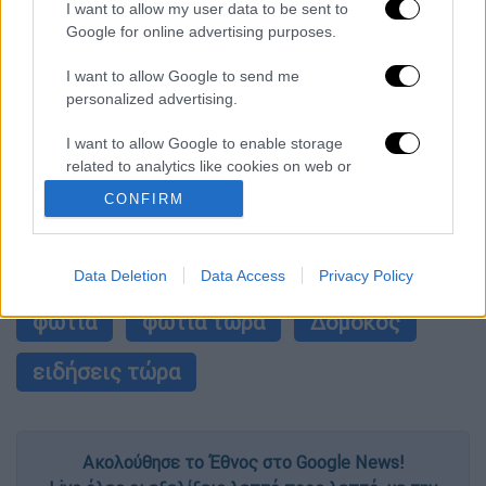
I want to allow my user data to be sent to
«Πόλεμος» για τους χρόνους των
δρομολογίων: Τα σωματεία απαντούν στις
Google for online advertising purposes.
καταγγελίες, οι παρατάξεις περνούν στην
αντεπίθεση
I want to allow Google to send me
Κόλαφος ΟΟΣΑ: Στην τελευταία θέση η
personalized advertising.
Ελλάδα για το πραγματικό διαθέσιμο
εισόδημα των νοικοκυριών
I want to allow Google to enable storage
related to analytics like cookies on web or
device identifiers in apps.
CONFIRM
επόμενο
I want to allow Google to enable storage
άρθρο
related to functionality of the website or app.
Data Deletion
Data Access
Privacy Policy
#TAGS
I want to allow Google to enable storage
φωτιά
φωτιά τώρα
Δομοκός
related to personalization.
ειδήσεις τώρα
I want to allow Google to enable storage
related to security, including authentication
functionality and fraud prevention, and other
user protection.
Ακολούθησε το Έθνος στο Google News!