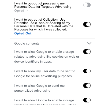
I want to opt-out of processing my
Ελλάδα
|
18.06.2025 12:33
Personal Data for Targeted Advertising.
Φωτιά τώρα και στη Μαραθώνα:
Opted In
Μήνυμα από το 112 - Επιχειρούν
I want to opt-out of Collection, Use,
εναέρια
Retention, Sale, and/or Sharing of my
Personal Data that Is Unrelated with the
Purposes for which it was collected.
Opted Out
Ελλάδα
|
18.06.2025 14:03
Φωτιά σε δασική έκταση στον
Google consents
Κινίδαρο Νάξου
I want to allow Google to enable storage
related to advertising like cookies on web or
device identifiers in apps.
I want to allow my user data to be sent to
Συνδρομή παρέχουν
μηχανήματα έργου και
Google for online advertising purposes.
υδροφόρες ΟΤΑ
.
I want to allow Google to send me
#Πυρκαγιά
σε αγροτική έκταση στην
personalized advertising.
περιοχή Άγιος Στέφανος Λακωνίας.
I want to allow Google to enable storage
Κινητοποιήθηκαν 35 πυροσβέστες