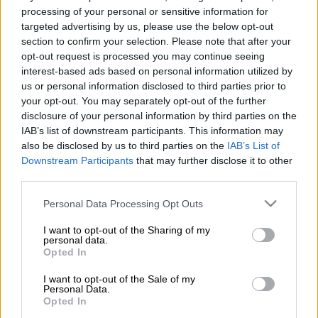
processing of your personal or sensitive information for
(ΜΙΧΑΛΗΣ ΚΑΡΑΓΙΑΝΝΗΣ/EUROKINISSI)
targeted advertising by us, please use the below opt-out
section to confirm your selection. Please note that after your
opt-out request is processed you may continue seeing
Προσθέστε το ΕΘΝΟΣ στη Google
interest-based ads based on personal information utilized by
us or personal information disclosed to third parties prior to
Συναγερμός σήμανε στον Άγιο Στέφανο
your opt-out. You may separately opt-out of the further
disclosure of your personal information by third parties on the
Λακωνίας, λόγω
φωτιάς
που ξέσπασε το
IAB’s list of downstream participants. This information may
μεσημέρι της Τετάρτης (18/6). Η πυρκαγιά
also be disclosed by us to third parties on the
IAB’s List of
καίει σε
αγροτική έκταση
ενώ για την
Downstream Participants
that may further disclose it to other
κατάσβεσή της έχει κινητοποιηθεί μεγάλη
third parties.
δύναμη της
πυροσβεστικής
.
Please note that this website/app uses one or more Google
Personal Data Processing Opt Outs
services and may gather and store information including but
Στο σημείο επιχειρούν
35 πυροσβέστες
με
not limited to your visit or usage behaviour. You may click to
I want to opt-out of the Sharing of my
μια ομάδα πεζοπόρου της
9ης ΕΜΟΔΕ
, 11
personal data.
grant or deny consent to Google and its third-party tags to
Opted In
οχήματα, 4 αεροσκάφη και 1 ελικόπτερο.
use your data for below specified purposes in below Google
consent section.
I want to opt-out of the Sale of my
Personal Data.
ΔΙΑΒΑΣΤΕ ΕΠΙΣΗΣ
Opted In