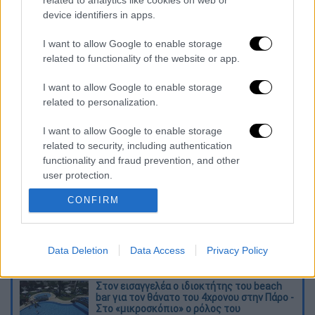
related to analytics like cookies on web or
με μια ομάδα πεζοπόρου της 9ης
device identifiers in apps.
ΕΜΟΔΕ, 11 οχήματα, 4 Α/Φ και 1 Ε/Π.
Συνδρομή από μηχανήματα έργου και
I want to allow Google to enable storage
related to functionality of the website or app.
υδροφόρες ΟΤΑ.
I want to allow Google to enable storage
— Πυροσβεστικό Σώμα
related to personalization.
(@pyrosvestiki)
June 18, 2025
I want to allow Google to enable storage
Διαβάστε ακόμη
related to security, including authentication
functionality and fraud prevention, and other
O στρατηγός ήταν σχιζοφρενής, εμμονικός,
user protection.
πλησίαζε τα 75 όταν τον αντάμωσε η δόξα –
Εκείνος που άλλαξε την πορεία της
CONFIRM
Ιστορίας!
Ελισάβετ Κωνσταντινίδου στο ethnos.gr:
«Κάθε πόλεμος είναι ένας εμφύλιος, όλοι
Data Deletion
Data Access
Privacy Policy
είμαστε αδέλφια»
Στον εισαγγελέα ο ιδιοκτήτης του beach
bar για τον θάνατο του 4χρονου στην Πάρο -
Στο «μικροσκόπιο» ο ρόλος του