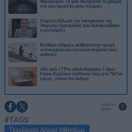
περιορισμοί: Το Ιράν σκληραίνει τη γραμμή
στο εσωτερικό εν μέσω πολέμου
Η πρώτη δήλωση της οικογένειας της
38χρονης Βρετανίδας που δολοφονήθηκε
στην Κυψέλη
Ντύθηκε «Χάρος», ανέβηκε στην οροφή
νοσοκομείου και κοιτούσε επίμονα τους
ασθενείς
«Όχι γκέι 17 Pro, αλλά σπασμένο 11άρι»:
Ρώσοι διαλύουν τα iPhone τους στο TikTok
για να... γίνουν πιο άνδρες
επόμενο
άρθρο
#TAGS
Τεχνόπολη Δήμου Αθηναίων