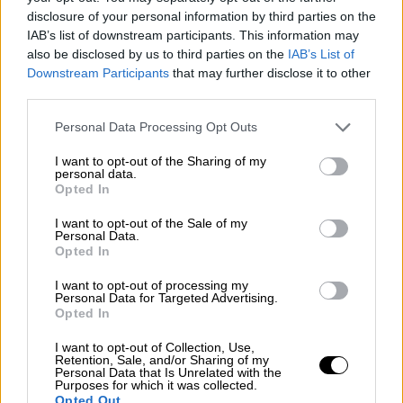
disclosure of your personal information by third parties on the
IAB’s list of downstream participants. This information may
also be disclosed by us to third parties on the
IAB’s List of
Downstream Participants
that may further disclose it to other
third parties.
Please note that this website/app uses one or more Google
Personal Data Processing Opt Outs
services and may gather and store information including but
not limited to your visit or usage behaviour. You may click to
I want to opt-out of the Sharing of my
personal data.
grant or deny consent to Google and its third-party tags to
Opted In
Αντιπολεμική συναυλία για την Παλαιστίνη στην Τεχνόπολη
use your data for below specified purposes in below Google
consent section.
I want to opt-out of the Sale of my
Personal Data.
Την συναυλία άνοιξε η Μάρθα Φριντζήλα
Opted In
διαβάζοντας ένα μήνυμα του Θανάση
I want to opt-out of processing my
Παπακωνσταντίνου που κατέληγε με το
Personal Data for Targeted Advertising.
«Τραγουδήστε για την Γάζα, τραγουδήστε για
Opted In
την επαναφορά της μνήμης».
I want to opt-out of Collection, Use,
Retention, Sale, and/or Sharing of my
Απόκοσμη επιβλητική σιωπή απλώθηκε
Personal Data that Is Unrelated with the
Purposes for which it was collected.
ανάμεσα στους χιλιάδες θεατές που
Opted Out