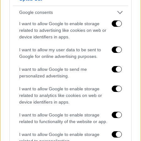
βρίσκονταν στην Τεχνόπολη όταν στην
Google consents
σκηνή ανέβηκε η Χάρις Αλεξίου και αντί
τραγουδιού διάβασε
το ποίημα «Σιωπή» του
I want to allow Google to enable storage
Μοχάμεντ Ζακάρια
, ηλεκτρίζοντας την
related to advertising like cookies on web or
device identifiers in apps.
ατμόσφαιρα και κάνοντας το πλήθος να
συγκινηθεί.
I want to allow my user data to be sent to
Google for online advertising purposes.
I want to allow Google to send me
personalized advertising.
I want to allow Google to enable storage
related to analytics like cookies on web or
device identifiers in apps.
I want to allow Google to enable storage
related to functionality of the website or app.
I want to allow Google to enable storage
related to personalization.