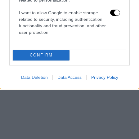
Αντιπολεμική συναυλία για την Παλαιστίνη στην Τεχνόπολη
I want to allow Google to enable storage
Την συναυλία έκλεισε η
Νατάσα Μποφίλιου
related to security, including authentication
και πλήθος άλλων ηθοποιών και
functionality and fraud prevention, and other
καλλιτεχνών ερμηνεύοντας το τραγούδι του
user protection.
Μίκη Θεοδωράκη «Όταν σφίγγουν το χέρι».
CONFIRM
Data Deletion
Data Access
Privacy Policy