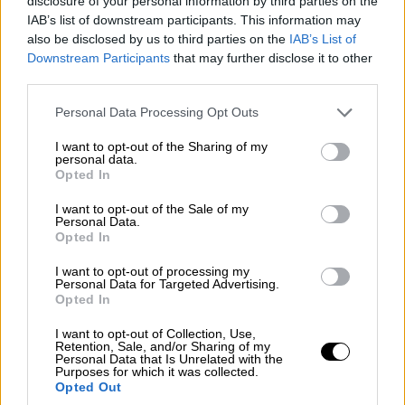
disclosure of your personal information by third parties on the
περιεχόμενο που έβλεπες και στην άλλη
IAB’s list of downstream participants. This information may
μεριά φαίνεσαι εσύ... ας πούμε ότι ξέρεις τι
also be disclosed by us to third parties on the
IAB’s List of
Downstream Participants
that may further disclose it to other
εννοώ. Με ένα κλικ, μπορώ να τα στείλω σε
third parties.
όλες σου τις επαφές», αναφέρει ο
αποστολέας της νέας ηλεκτρονικής
Please note that this website/app uses one or more Google
Personal Data Processing Opt Outs
services and may gather and store information including but
εκβιαστικής απάτης στο επίμαχο
mail
.
not limited to your visit or usage behaviour. You may click to
I want to opt-out of the Sharing of my
personal data.
grant or deny consent to Google and its third-party tags to
Opted In
use your data for below specified purposes in below Google
consent section.
I want to opt-out of the Sale of my
Personal Data.
Opted In
I want to opt-out of processing my
Personal Data for Targeted Advertising.
Opted In
I want to opt-out of Collection, Use,
Retention, Sale, and/or Sharing of my
Personal Data that Is Unrelated with the
Purposes for which it was collected.
Opted Out