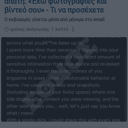
απάτη: «Έχω φωτογραφίες και
βίντεό σου» - Τι να προσέχετε
Ο εκβιασμός γίνεται μέσα από μήνυμα στο email
🕛 χρόνος ανάγνωσης: 1 λεπτό ┋