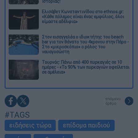
Ιστορίας!
Ελισάβετ Κωνσταντινίδου στο ethnos.gr:
«Κάθε πόλεμος είναι ένας εμφύλιος, όλοι
είμαστε αδέλφια»
Στον εισαγγελέα ο ιδιοκτήτης του beach
bar για τον θάνατο του 4χρονου στην Πάρο -
Στο «μικροσκόπιο» ο ρόλος του
ναυαγοσώστη
Τουρνάς: Πάνω από 400 πυρκαγιές σε 10
ημέρες - «Το 90% των πυρκαγιών οφείλεται
σε αμέλεια»
επόμενο
άρθρο
#TAGS
ειδήσεις τώρα
επίδομα παιδιού