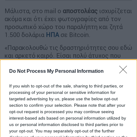
Μάλιστα, στο mail ο
αποστολέας
ισχυρίζεται
ακόμα και ότι έχει φωτογραφίες από τον
προσωπικό χώρο του παραλήπτη και ζητά
1.500 δολάρια
ΗΠΑ
σε Bitcoin.
«Παρακολουθώ τις δραστηριότητες σου εδώ
και αρκετό καιρό. Είσαι πολύ άτυχος που
βρήκα τι κάνεις. Πέρασα αρκετό χρόνο
ψάχνοντας τα προσωπικά σου δεδομένα.
Do Not Process My Personal Information
Έχω συλλέξει έναν
σεβαστό όγκο
If you wish to opt-out of the sale, sharing to third parties, or
ευαίσθητων πληροφοριών από την συσκευή
processing of your personal or sensitive information for
σου και τις έχω μελετήσει επισταμένα. Έχω
targeted advertising by us, please use the below opt-out
βίντεο
της ιδιαίτερα περίεργης
section to confirm your selection. Please note that after your
συμπεριφοράς σου στο σπίτι. Έχω μαζέψει
opt-out request is processed you may continue seeing
βίντεο και στιγμιότυπα οθόνης
interest-based ads based on personal information utilized by
us or personal information disclosed to third parties prior to
(συμπεριλαμβανομένων εικόνων του σπιτιού
your opt-out. You may separately opt-out of the further
σου) όπου στη μία μεριά φαίνεται το