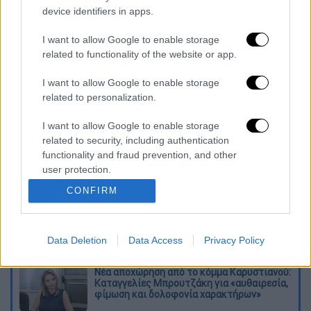
device identifiers in apps.
Στον 48χρονο οδηγό του οχήματος
I want to allow Google to enable storage
διενεργήθηκε
αλκοτέστ
, το οποίο
δεν
related to functionality of the website or app.
έδειξε παρουσία αλκοόλ στον οργανισμό
του
. Για το περιστατικό έχει ενημερωθεί ο
I want to allow Google to enable storage
εισαγγελέας ποινικής δίωξης.
related to personalization.
I want to allow Google to enable storage
Διαβάστε ακόμη
related to security, including authentication
functionality and fraud prevention, and other
Συνελήφθησαν δύο μέλη μαφίας στο
Παλαιό Φάληρο - Οι εκβιασμοί, οι
user protection.
ξυλοδαρμοί και τα προσωνύμια «πίτμπουλ»
και «μπουλντόγκ»
CONFIRM
Βίντεο-σοκ από το μακελειό σε σχολείο
στην Ταϊλάνδη: Η στιγμή που ο 14χρονος
ανοίγει πυρ - Στους 9 ανέβηκαν οι νεκροί
Data Deletion
Data Access
Privacy Policy
Νέα αποχώρηση από το κόμμα Καρυστιανού:
Καταγγελίες Μπρουτζάκη για «αυθαιρεσία,
φίμωση και δολοφονία χαρακτήρων»