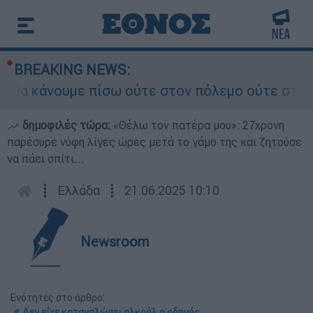
BREAKING NEWS:
α κάνουμε πίσω ούτε στον πόλεμο ούτε στις διαπ
δημοφιλές τώρα:
«Θέλω τον πατέρα μου»: 27χρονη
παρέσυρε νύφη λίγες ώρες μετά το γάμο της και ζητούσε
να πάει σπίτι...
┋
Ελλάδα
┋
21.06.2025 10:10
Newsroom
Ενότητες στο άρθρο:
📌 Δεν είχε καταναλώσει αλκοόλ ο οδηγός