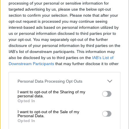
processing of your personal or sensitive information for
EUROKINISSI)
targeted advertising by us, please use the below opt-out
section to confirm your selection. Please note that after your
opt-out request is processed you may continue seeing
Προσθέστε το ΕΘΝΟΣ στη Google
interest-based ads based on personal information utilized by
us or personal information disclosed to third parties prior to
Δεν κατάφερε να κρατηθεί στη ζωή
ο
your opt-out. You may separately opt-out of the further
32χρονος, ο οποίος μεταφέρθηκε χθες στο
disclosure of your personal information by third parties on the
IAB’s list of downstream participants. This information may
νοσοκομείο Παπανικολάου, έπειτα από
also be disclosed by us to third parties on the
IAB’s List of
σοβαρό τραυματισμό που υπέστη σε τροχαίο
Downstream Participants
that may further disclose it to other
ατύχημα στο κέντρο της
Θεσσαλονίκης
.
third parties.
Please note that this website/app uses one or more Google
Συγκεκριμένα, χθες στις 21:50 το βράδυ,
Personal Data Processing Opt Outs
services and may gather and store information including but
αυτοκίνητο που οδηγούσε 48χρονος και
not limited to your visit or usage behaviour. You may click to
I want to opt-out of the Sharing of my
κινούνταν στην οδό Εγνατία, συγκρούστηκε
personal data.
grant or deny consent to Google and its third-party tags to
Opted In
-στο ύψος της οδού Ιασωνίδου
, με
δύο
use your data for below specified purposes in below Google
πεζούς
, ηλικίας
45
και
32 ετών
, οι οποίοι,
consent section.
I want to opt-out of the Sale of my
Personal Data.
σύμφωνα με την αστυνομία,
κινούνταν
Opted In
κάθετα στο οδόστρωμα από σημείο όπου δεν