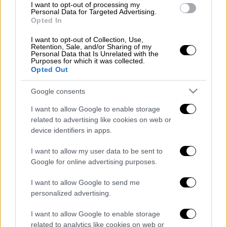
I want to opt-out of processing my
υπήρχε διάβαση.
Personal Data for Targeted Advertising.
Opted In
ΔΙΑΒΑΣΤΕ ΕΠΙΣΗΣ
I want to opt-out of Collection, Use,
Retention, Sale, and/or Sharing of my
Personal Data that Is Unrelated with the
Ελλάδα
|
21.06.2025 09:10
Purposes for which it was collected.
Opted Out
Πένθος στην Κρήτη: 15χρονος
σκοτώθηκε σε τροχαίο με μηχανή
Google consents
I want to allow Google to enable storage
related to advertising like cookies on web or
device identifiers in apps.
Δεν είχε καταναλώσει αλκοόλ ο
οδηγός
I want to allow my user data to be sent to
Google for online advertising purposes.
Και οι δύο τραυματίες μεταφέρθηκαν στο
I want to allow Google to send me
νοσοκομείο Παπανικολάου. Ο 45χρονος
personalized advertising.
έφερε ελαφρά τραύματα
, ωστόσο
ο
32χρονος υπέστη σοβαρότατο τραυματισμό
,
I want to allow Google to enable storage
με αποτέλεσμα να καταλήξει.
related to analytics like cookies on web or