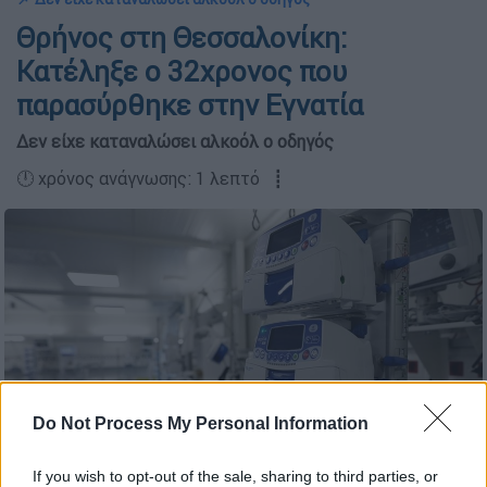
Θρήνος στη Θεσσαλονίκη:
Κατέληξε ο 32χρονος που
παρασύρθηκε στην Εγνατία
Δεν είχε καταναλώσει αλκοόλ ο οδηγός
🕛 χρόνος ανάγνωσης: 1 λεπτό ┋
Do Not Process My Personal Information
If you wish to opt-out of the sale, sharing to third parties, or
Νοσοκομείο Παπανικολάου (ΚΩΝΣΤΑΝΤΙΝΟΣ ΤΣΑΚΑΛΙΔΗΣ/POOL