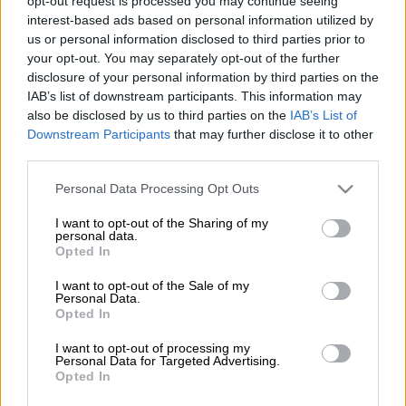
opt-out request is processed you may continue seeing
σανίδα/unsplah
interest-based ads based on personal information utilized by
us or personal information disclosed to third parties prior to
your opt-out. You may separately opt-out of the further
Προσθέστε το ΕΘΝΟΣ στη Google
disclosure of your personal information by third parties on the
IAB’s list of downstream participants. This information may
Συναγερμός σήμανε στη
Χαλκιδική,
για τον
also be disclosed by us to third parties on the
IAB’s List of
Downstream Participants
that may further disclose it to other
εντοπισμό δύο γυναικών που έκανα σανίδα
third parties.
(Sup).
Please note that this website/app uses one or more Google
Personal Data Processing Opt Outs
Οι δύο νεαρές γυναίκες
έκαναν χθες το
services and may gather and store information including but
βράδυ Sup στην θαλάσσια περιοχή της
not limited to your visit or usage behaviour. You may click to
I want to opt-out of the Sharing of my
personal data.
grant or deny consent to Google and its third-party tags to
Βουρβουρούς
, στην Σιθωνία. Το
Λιμενικό
Opted In
use your data for below specified purposes in below Google
Σώμα
ενημερώθηκε για την εξαφάνιση τους
consent section.
I want to opt-out of the Sale of my
γύρω στις 22:00.
Personal Data.
Opted In
ΔΙΑΒΑΣΤΕ ΕΠΙΣΗΣ
I want to opt-out of processing my
Personal Data for Targeted Advertising.
Opted In
Ελλάδα
|
21.06.2025 11:25