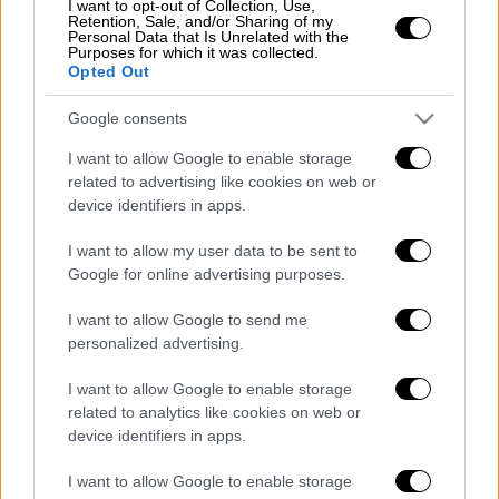
Τζάνειο: Οκτώ αιτίες οδήγησαν στη
I want to opt-out of Collection, Use,
Retention, Sale, and/or Sharing of my
λάθος μετάγγιση αίματος - Το
Personal Data that Is Unrelated with the
Purposes for which it was collected.
πόρισμα «καταπέλτης»
Opted Out
Google consents
I want to allow Google to enable storage
Στην επιχείρηση συμμετείχε
διασωστικό
related to advertising like cookies on web or
σκάφος Rescue 3 της ΕΟΔ Χαλκιδικής
device identifiers in apps.
με
5μελες πλήρωμα.
Οι έρευνες για τον
I want to allow my user data to be sent to
εντοπισμό τους ολοκληρώθηκαν νωρίς το
Google for online advertising purposes.
μεσημέρι του Σαββάτου καθώς τα
αποτελέσματα ήταν αρνητικά και
I want to allow Google to send me
personalized advertising.
διαπιστώθηκε ότι η καταγγελία που έφτασε
στο Λιμενικό δεν ευσταθούσε.
I want to allow Google to enable storage
related to analytics like cookies on web or
device identifiers in apps.
Διαβάστε ακόμη
I want to allow Google to enable storage