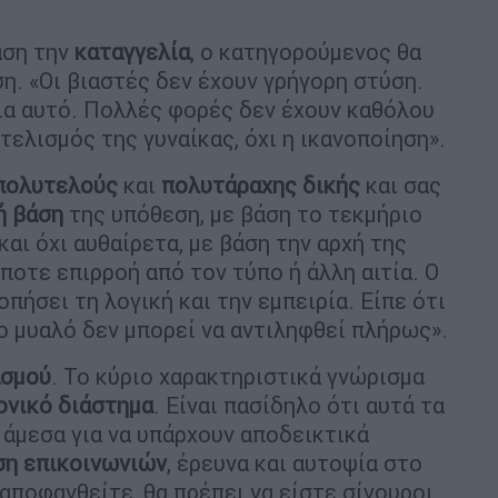
άση την
καταγγελία
, ο κατηγορούμενος θα
ση. «Οι βιαστές δεν έχουν γρήγορη στύση.
ια αυτό. Πολλές φορές δεν έχουν καθόλου
τελισμός της γυναίκας, όχι η ικανοποίηση».
πολυτελούς
και
πολυτάραχης δικής
και σας
ή βάση
της υπόθεση, με βάση το τεκμήριο
και όχι αυθαίρετα, με βάση την αρχή της
οτε επιρροή από τον τύπο ή άλλη αιτία. Ο
ήσει τη λογική και την εμπειρία. Είπε ότι
 μυαλό δεν μπορεί να αντιληφθεί πλήρως».
ασμού
. Το κύριο χαρακτηριστικά γνώρισμα
ονικό διάστημα
. Είναι πασίδηλο ότι αυτά τα
 άμεσα για να υπάρχουν αποδεικτικά
ση επικοινωνιών
, έρευνα και αυτοψία στο
 αποφανθείτε, θα πρέπει να είστε σίγουροι