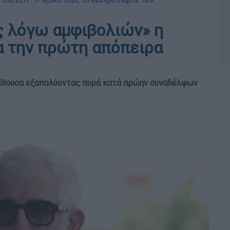
 του ΣΕΗ
📌 «Δικό τους το θέατρο. Πάρτε το!»
ς λόγω αμφιβολιών» η
α την πρώτη απόπειρα
αίθουσα εξαπολύοντας πυρά κατά πρώην συναδέλφων