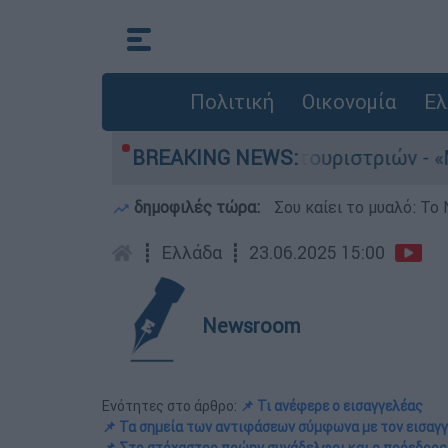
Πολιτική
Οικονομία
Ελ
για τους 8 βιασμούς τουριστριών - «Μόνο 3 περ
BREAKING NEWS:
δημοφιλές τώρα:
Σου καίει το μυαλό: Το 
┋
Ελλάδα
┋
23.06.2025 15:00
Newsroom
Ενότητες στο άρθρο:
📌 Τι ανέφερε ο εισαγγελέας
📌 Τα σημεία των αντιφάσεων σύμφωνα με τον εισαγ