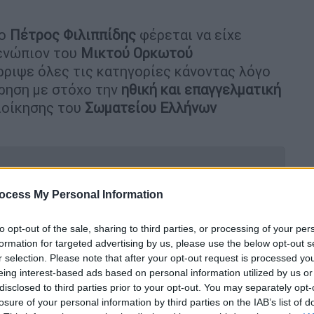
 ο
Πέτρος Φιλιππίδης
φέρεται να είχε
ενώπιον του
Μικτού Ορκωτού
ρριψε όλες τις κατηγορίες κάνοντας λόγο
ρηση με στόχο την
ηθική και επαγγελματική
ιοίκησης του
Σωματείου Ελλήνων
ocess My Personal Information
ίδης, λόγω αδιαθεσίας - Οι μάρτυρες
to opt-out of the sale, sharing to third parties, or processing of your per
formation for targeted advertising by us, please use the below opt-out s
r selection. Please note that after your opt-out request is processed y
eing interest-based ads based on personal information utilized by us or
disclosed to third parties prior to your opt-out. You may separately opt-
εση φλερτ» - Τι είπε στην απολογία
losure of your personal information by third parties on the IAB’s list of