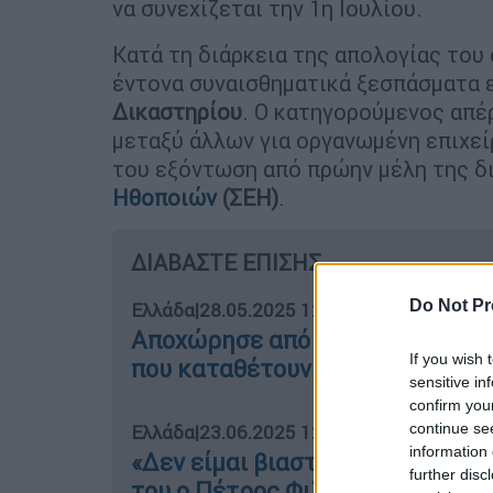
να συνεχίζεται την 1η Ιουλίου.
Κατά τη διάρκεια της απολογίας του
έντονα συναισθηματικά ξεσπάσματα 
Δικαστηρίου
. Ο κατηγορούμενος απέ
μεταξύ άλλων για οργανωμένη επιχεί
του εξόντωση από πρώην μέλη της δ
Ηθοποιών
(ΣΕΗ)
.
ΔΙΑΒΑΣΤΕ ΕΠΙΣΗΣ
Do Not Pr
Ελλάδα
|
28.05.2025 12:29
Αποχώρησε από τη δίκη ο Φιλιππ
If you wish 
που καταθέτουν υπέρ του
sensitive in
confirm you
continue se
Ελλάδα
|
23.06.2025 12:25
information 
«Δεν είμαι βιαστής, υπήρχε διάθ
further disc
του ο Πέτρος Φιλιππίδης