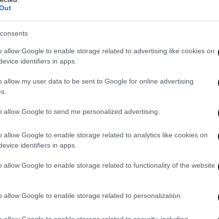
Out
consents
o allow Google to enable storage related to advertising like cookies on
evice identifiers in apps.
o allow my user data to be sent to Google for online advertising
s.
to allow Google to send me personalized advertising.
ναφέρθηκε σε «
προϋπάρχουσα ερωτική
o allow Google to enable storage related to analytics like cookies on
λει τον εξευτελισμό της
γυναίκας
, όχι την
evice identifiers in apps.
o allow Google to enable storage related to functionality of the website
ν
καταγγέλλουσα
, γιατί καθυστέρησε 11
όσα έγιναν στο καμαρίνι του
θεάτρου
 καταγγέλλουσα καταδεικνύουν μια
έντονη
o allow Google to enable storage related to personalization.
τέα πίεση του
κατηγορούμενου
που να
o allow Google to enable storage related to security, including