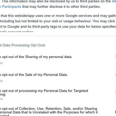
. This information may also be disclosed by us to third parties on the
IA
Participants
that may further disclose it to other third parties.
 that this website/app uses one or more Google services and may gath
including but not limited to your visit or usage behaviour. You may click 
ούσαν να πατήσετε τη σκανδάλη, θα την
 to Google and its third-party tags to use your data for below specifi
ς μπορεί να είναι η σφαίρα που θα με
ogle consent section.
πίδης
το
δικαστήριο
, προσπαθώντας να
ής.
l Data Processing Opt Outs
o opt-out of the Sharing of my personal data.
In
o opt-out of the Sale of my Personal Data.
In
to opt-out of processing my Personal Data for Targeted
ing.
In
o opt-out of Collection, Use, Retention, Sale, and/or Sharing
ersonal Data that Is Unrelated with the Purposes for which it
lected.