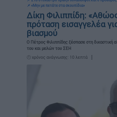
📌 Στο στόχαστρο πρώην συνάδελφοι και ο πρόεδρος
📌 «Μην με πετάτε στα σκουπίδια»
Δίκη Φιλιππίδη: «Αθώο
πρόταση εισαγγελέα γι
βιασμού
Ο Πέτρος Φιλιππίδης ξέσπασε στη δικαστική 
του και μελών του ΣΕΗ
🕛 χρόνος ανάγνωσης: 10 λεπτά ┋