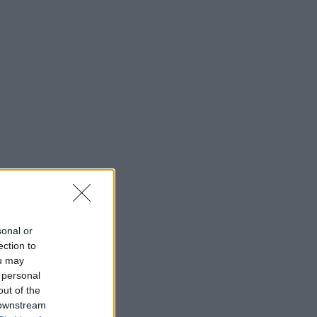
sonal or
ection to
ou may
 personal
out of the
 downstream