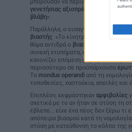
μπορούσαν να περιγραφούν μέσω πα
authenti
γενετήσιας αξιοπρέπειας
,
εξύβριση
,
βλάβη
».
Παράλληλα, ο εισαγγελέας
απέκλεισ
βιαστής
. «Το κίνητρο των βιαστών εί
θύμα αντιδρά ο
βιαστής
στοχεύει στη
συνεχή χτυπήματα, και όχι στην άφεσ
κανονίζει επόμενη φορά με το θύμα κ
περισσότερο σε προϋπάρχουσα
ερωτ
Το
mondus operandi
από τη νομολογία
τοποθεσίες, χαστούκια, απειλές και 
Επιπλέον, εκφράστηκαν
αμφιβολίες
γ
σχετικά με το αν ήταν σε στύση τη σ
έβλεπε… είχε ένα πέος δεν ξέρω τι εί
απόπειρα βιασμού κατά τη νομολογία
στύση με κατεύθυνση το κόλπο της γ