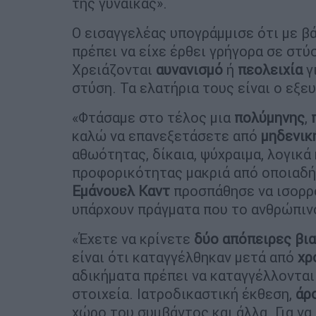
της γυναίκας».
Ο εισαγγελέας υπογράμμισε ότι με β
πρέπει να είχε έρθει γρήγορα σε στύ
Χρειάζονται
αυνανισμό
ή
πεολειχία
γ
στύση. Τα ελατήρια τους είναι ο εξευ
«Φτάσαμε στο τέλος μια
πολύμηνης
,
καλώ να επανεξετάσετε από
μηδενικ
αθωότητας, δίκαια, ψύχραιμα, λογικά 
προφορικότητας μακριά από οποιαδήπ
Εμάνουελ
Καντ
προσπάθησε να ισορροπ
υπάρχουν πράγματα που το ανθρώπινο
«Έχετε να κρίνετε
δύο απόπειρες βι
είναι ότι καταγγέλθηκαν μετά από
χρ
αδικήματα πρέπει να καταγγέλλονται
στοιχεία. Ιατροδικαστική έκθεση,
άρ
χώρο του συμβάντος και άλλα. Για να