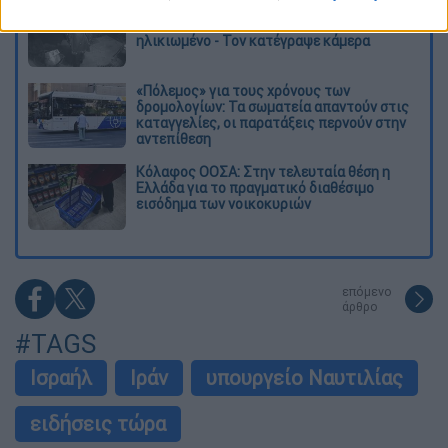
Σαν το τρομακτικό It: 15χρονο ντυμένος
κλόουν μαχαίρωσε μέχρι θανάτου
ηλικιωμένο - Τον κατέγραψε κάμερα
«Πόλεμος» για τους χρόνους των
δρομολογίων: Τα σωματεία απαντούν στις
καταγγελίες, οι παρατάξεις περνούν στην
αντεπίθεση
Κόλαφος ΟΟΣΑ: Στην τελευταία θέση η
Ελλάδα για το πραγματικό διαθέσιμο
εισόδημα των νοικοκυριών
επόμενο
άρθρο
#TAGS
Ισραήλ
Ιράν
υπουργείο Ναυτιλίας
ειδήσεις τώρα