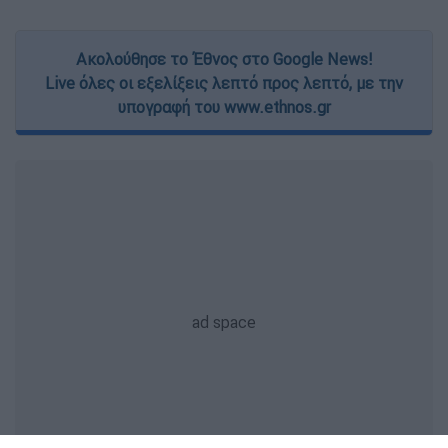
Ακολούθησε το Έθνος στο Google News!
Live όλες οι εξελίξεις λεπτό προς λεπτό, με την
υπογραφή του www.ethnos.gr