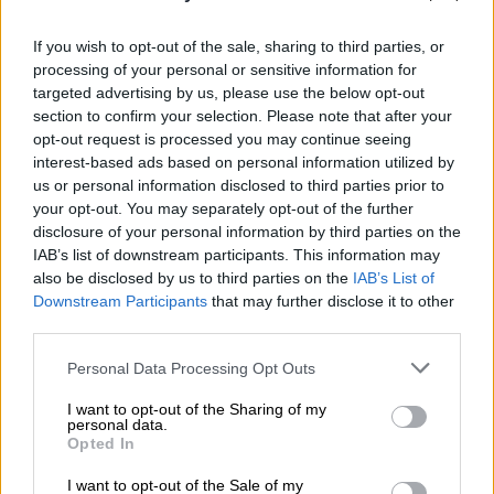
If you wish to opt-out of the sale, sharing to third parties, or
processing of your personal or sensitive information for
Στενά του Ορμούζ/AP
targeted advertising by us, please use the below opt-out
section to confirm your selection. Please note that after your
opt-out request is processed you may continue seeing
Προσθέστε το ΕΘΝΟΣ στη Google
interest-based ads based on personal information utilized by
us or personal information disclosed to third parties prior to
Σε
αυξημένη επιφυλακή
βρίσκονται οι
your opt-out. You may separately opt-out of the further
αρμόδιες υπηρεσίες του
υπουργείου
disclosure of your personal information by third parties on the
IAB’s list of downstream participants. This information may
Ναυτιλίας
, υπό τον φόβο περαιτέρω
also be disclosed by us to third parties on the
IAB’s List of
κλιμάκωσης
της έντασης στην
Ερυθρά
Downstream Participants
that may further disclose it to other
Θάλασσα
και ενδεχόμενου
κλεισίματος
των
third parties.
στρατηγικής σημασίας Στενών του Ορμούζ.
Please note that this website/app uses one or more Google
Personal Data Processing Opt Outs
services and may gather and store information including but
Σύμφωνα με πηγές του υπουργείου
not limited to your visit or usage behaviour. You may click to
I want to opt-out of the Sharing of my
Ναυτιλίας που επικαλείται το ΑΠΕ-ΜΠΕ,
personal data.
grant or deny consent to Google and its third-party tags to
Opted In
στην
ευρύτερη περιοχή του Περσικού
use your data for below specified purposes in below Google
Κόλπου
και του
Κόλπου του Ομάν
βρίσκονται
consent section.
I want to opt-out of the Sale of my