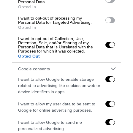
Personal Data.
αυτή τη στιγμή περίπου
200
πλοία
ελληνικών
Opted In
συμφερόντων
, με την Ελλάδα να διατηρεί
I want to opt-out of processing my
έντονη παρουσία στις θαλάσσιες εμπορικές
Personal Data for Targeted Advertising.
διαδρομές της περιοχής.
Opted In
I want to opt-out of Collection, Use,
Retention, Sale, and/or Sharing of my
ΔΙΑΒΑΣΤΕ ΕΠΙΣΗΣ
Personal Data that Is Unrelated with the
Purposes for which it was collected.
Opted Out
Πολιτική
|
23.06.2025 11:56
Μητσοτάκης: Ελληνικά πολεμικά
Google consents
πλοία έξω από τα χωρικά ύδατα της
I want to allow Google to enable storage
Λιβύης για ροές μεταναστών
related to advertising like cookies on web or
device identifiers in apps.
Πολιτική
|
23.06.2025 14:45
I want to allow my user data to be sent to
Τηλεφωνική επικοινωνία Μητσοτάκη
Google for online advertising purposes.
- Αλ Σίσι: «Να μην υπάρξει περαιτέρω
κλιμάκωση»
I want to allow Google to send me
personalized advertising.