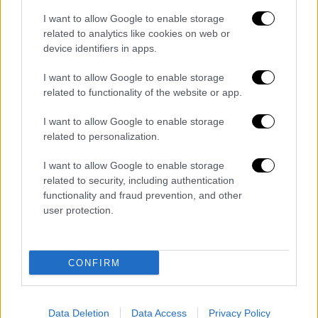
I want to allow Google to enable storage
related to analytics like cookies on web or
Ανεπηρέαστη προς το παρόν η κίνηση
device identifiers in apps.
στα Στενά του Ορμούζ
I want to allow Google to enable storage
Παρά την αυξημένη ανησυχία, στελέχη της
related to functionality of the website or app.
ναυτιλιακής βιομηχανίας επισημαίνουν ότι η
I want to allow Google to enable storage
κίνηση των πλοίων μέσω των Στενών του
related to personalization.
Ορμούζ παραμένει, σε μεγάλο βαθμό,
I want to allow Google to enable storage
ανεπηρέαστη,
καθώς τα εν ισχύ συμβόλαια
related to security, including authentication
δεσμεύουν τις εταιρείες για την τήρηση των
functionality and fraud prevention, and other
συμφωνημένων όρων μεταφοράς.
user protection.
Διαβάστε ακόμη
CONFIRM
Δημιούργησαν με AI νέους ιούς μέσα σε
λίγες ώρες - Γιατί προβληματίζονται οι
επιστήμονες
Data Deletion
Data Access
Privacy Policy