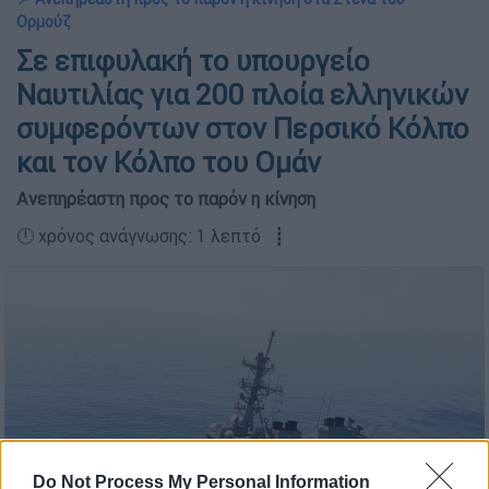
Ορμούζ
Σε επιφυλακή το υπουργείο
Ναυτιλίας για 200 πλοία ελληνικών
συμφερόντων στον Περσικό Κόλπο
και τον Κόλπο του Ομάν
Ανεπηρέαστη προς το παρόν η κίνηση
🕛 χρόνος ανάγνωσης: 1 λεπτό ┋
Do Not Process My Personal Information