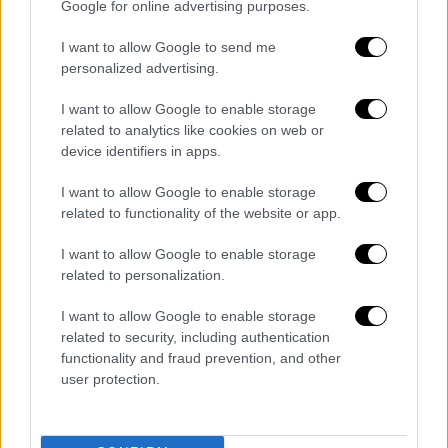
Google for online advertising purposes.
ανθρώπων κατ' επάγγελμα προς τέλεση
γενετήσιων πράξεων και διακίνηση
I want to allow Google to send me
personalized advertising.
ναρκωτικών.
I want to allow Google to enable storage
Το δικαστήριο υιοθέτησε την πρόταση του
related to analytics like cookies on web or
εισαγγελέα περί χορήγησης
ελαφρυντικού
device identifiers in apps.
για
καλή συμπεριφορά
μετά την πράξη και
στους δύο, απορρίπτοντας το ελαφρυντικό
I want to allow Google to enable storage
related to functionality of the website or app.
του πρότερου σύννομου βίου για τον
αστυνομικό
. Σε προηγούμενη δικάσιμο ο
I want to allow Google to enable storage
εισαγγελέας της έδρας είχε εισηγηθεί την
related to personalization.
καταδίκη
του αστυνομικού και του
έτερου
I want to allow Google to enable storage
κατηγορούμενου
, τους οποίους παρομοίασε
related to security, including authentication
με «
αιλουροειδή
που ξεχωρίζουν ζώα
functionality and fraud prevention, and other
αδύναμα και τα κυνηγούν
μέχρι θανάτου
».
user protection.
Με βάση την
πρωτόδικη απόφαση
ο
αστυνομικός
είχε καταδικαστεί σε ποινή