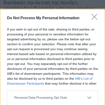
διατάσσει την έκτιση της ποινής»,
υποστήριξε ο δικαστής, κάτι που σημαίνει
ότι ο αστυνομικός με τον έναν χρόνο
Do Not Process My Personal Information
κράτησης που είχε εκτίσει, θα αφεθεί
ελεύθερος άμεσα.
If you wish to opt-out of the sale, sharing to third parties, or
processing of your personal or sensitive information for
targeted advertising by us, please use the below opt-out
ΔΙΑΒΑΣΤΕ ΕΠΙΣΗΣ
section to confirm your selection. Please note that after your
opt-out request is processed you may continue seeing
Ελλάδα
|
06.06.2025 13:15
interest-based ads based on personal information utilized by
Ηλιούπολη: Τους έπιασαν
us or personal information disclosed to third parties prior to
επ'αυτοφώρω να αφαιρούν
your opt-out. You may separately opt-out of the further
κλιματιστικά από σχολείο - Δύο
disclosure of your personal information by third parties on the
IAB’s list of downstream participants. This information may
συλλήψεις
also be disclosed by us to third parties on the
IAB’s List of
Downstream Participants
that may further disclose it to other
third parties.
Please note that this website/app uses one or more Google
Ο δεύτερος κατηγορούμενος καταδικάστηκε
Personal Data Processing Opt Outs
services and may gather and store information including but
σε
ποινή κάθειρξης
9 ετών και 6 μηνών. Στην