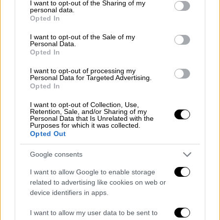
not limited to your visit or usage behaviour. You may click to
I want to opt-out of the Sharing of my
κατάμεστη αίθουσα του
Μικτού Ορκωτού
personal data.
grant or deny consent to Google and its third-party tags to
Opted In
Εφετείου
, το ακροατήριο αντέδρασε στην
use your data for below specified purposes in below Google
consent section.
εκφώνηση
της απόφασης. «Είναι
I want to opt-out of the Sale of my
Personal Data.
επικίνδυνος, τον αφήνετε ελεύθερο»,
Opted In
φώναξε ο κόσμος, ενώ ακούστηκε το
I want to opt-out of processing my
σύνθημα «καμιά ποινή δεν είναι αρκετή για
Personal Data for Targeted Advertising.
Opted In
κάθε μαφιόζο και κάθε
νταβατζή
».
I want to opt-out of Collection, Use,
Ο αστυνομικός κρίθηκε ένοχος για εμπορία
Retention, Sale, and/or Sharing of my
Personal Data that Is Unrelated with the
ανθρώπων ομόφωνα, ενώ κατα
πλειοψηφία
Purposes for which it was collected.
κρίθηκε πως η πράξη του δεν τελέστηκε κατ'
Opted Out
επάγγελμα, ενώ συγχρόνως καταδικάστηκε
Google consents
για
ενδοοικογενειακή
σωματική βλάβη και
για παράνομη οπλοκατοχή.
I want to allow Google to enable storage
related to advertising like cookies on web or
Ο δεύτερος κατηγορούμενος με το όνομα
device identifiers in apps.
«
Ντανιέλ
» κρίθηκε
ομόφωνα ένοχος
, όπως
I want to allow my user data to be sent to
και
πρωτοδίκως
, για πράξεις εμπορίας