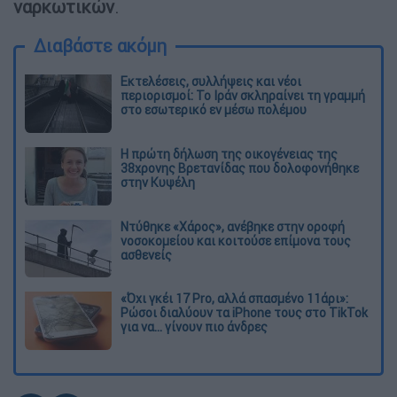
ναρκωτικών
.
Διαβάστε ακόμη
Εκτελέσεις, συλλήψεις και νέοι
περιορισμοί: Το Ιράν σκληραίνει τη γραμμή
στο εσωτερικό εν μέσω πολέμου
Η πρώτη δήλωση της οικογένειας της
38χρονης Βρετανίδας που δολοφονήθηκε
στην Κυψέλη
Ντύθηκε «Χάρος», ανέβηκε στην οροφή
νοσοκομείου και κοιτούσε επίμονα τους
ασθενείς
«Όχι γκέι 17 Pro, αλλά σπασμένο 11άρι»:
Ρώσοι διαλύουν τα iPhone τους στο TikTok
για να... γίνουν πιο άνδρες