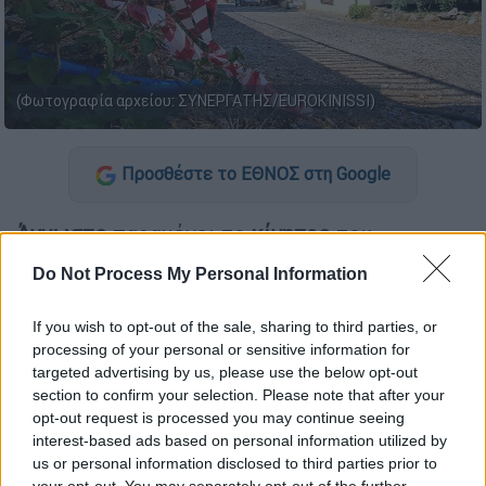
(Φωτογραφία αρχείου: ΣΥΝΕΡΓΑΤΗΣ/EUROKINISSI)
Προσθέστε το ΕΘΝΟΣ στη Google
Άγνωστο
παραμένει το
κίνητρο
του
54χρονου
που
δολοφόνησε την 51χρονη
Do Not Process My Personal Information
κουμπάρα
του στην
Αμφιλοχία.
If you wish to opt-out of the sale, sharing to third parties, or
Σύμφωνα με αυτόπτες μάρτυρες προηγήθηκε
processing of your personal or sensitive information for
έντονος διάλογος
μεταξύ τους. Ο 54χρονος
targeted advertising by us, please use the below opt-out
φέρεται να της
άρπαξε το κινητό,
με την
section to confirm your selection. Please note that after your
51χρονη να του ζητά επίμονα
να της το
opt-out request is processed you may continue seeing
interest-based ads based on personal information utilized by
επιστρέψει.
us or personal information disclosed to third parties prior to
your opt-out. You may separately opt-out of the further