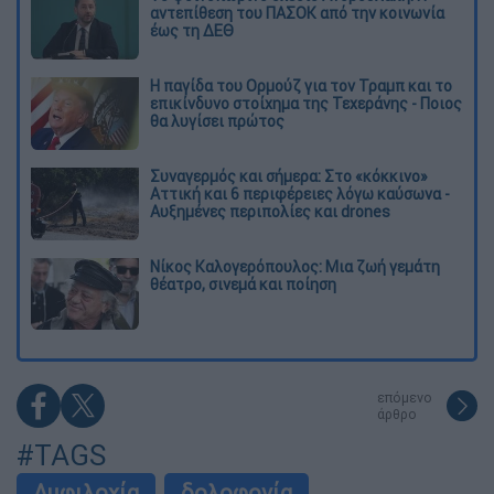
αντεπίθεση του ΠΑΣΟΚ από την κοινωνία
έως τη ΔΕΘ
Η παγίδα του Ορμούζ για τον Τραμπ και το
επικίνδυνο στοίχημα της Τεχεράνης - Ποιος
θα λυγίσει πρώτος
Συναγερμός και σήμερα: Στο «κόκκινο»
Αττική και 6 περιφέρειες λόγω καύσωνα -
Αυξημένες περιπολίες και drones
Νίκος Καλογερόπουλος: Μια ζωή γεμάτη
θέατρο, σινεμά και ποίηση
επόμενο
άρθρο
#TAGS
Αμφιλοχία
δολοφονία