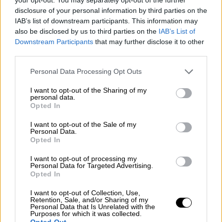
ΔΙΑΒΑΣΤΕ ΕΠΙΣΗΣ
disclosure of your personal information by third parties on the
IAB’s list of downstream participants. This information may
also be disclosed by us to third parties on the
IAB’s List of
Ελλάδα
|
25.06.2025 22:36
Downstream Participants
that may further disclose it to other
Πειθαρχική έρευνα από την ΕΛΑΣ για
third parties.
την προσαγωγή γυναίκας από την
Please note that this website/app uses one or more Google
Κυψέλη - Τι κατήγγειλε ο σύζυγός της
Personal Data Processing Opt Outs
services and may gather and store information including but
not limited to your visit or usage behaviour. You may click to
I want to opt-out of the Sharing of my
personal data.
grant or deny consent to Google and its third-party tags to
Opted In
use your data for below specified purposes in below Google
consent section.
I want to opt-out of the Sale of my
Personal Data.
Opted In
I want to opt-out of processing my
Personal Data for Targeted Advertising.
Opted In
I want to opt-out of Collection, Use,
Retention, Sale, and/or Sharing of my
Personal Data that Is Unrelated with the
Purposes for which it was collected.
Opted Out