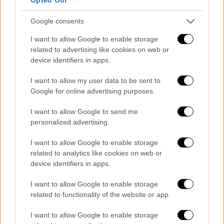
Google consents
Όταν η 51χρονη κατευθύνθηκε στο σπίτι της,
I want to allow Google to enable storage
ο δράστης
της φώναξε «περίμενε 3 λεπτά»
related to advertising like cookies on web or
device identifiers in apps.
και εκείνη πράγματι τον περίμενε,
πιστεύοντας ότι θα της δώσει πίσω το
I want to allow my user data to be sent to
κινητό.
Ο 51χρονος πήγε στο
σπίτι
του,
Google for online advertising purposes.
πήρε την καραμπίνα του αδελφού του και
I want to allow Google to send me
επιστρέφοντας την
σκότωσε.
personalized advertising.
Αυτόπτες μάρτυρες δήλωσαν πως το πρωί
I want to allow Google to enable storage
ήταν
ανήσυχος
και στο
καφενείο
, που
related to analytics like cookies on web or
καθόταν, ασχολούταν με το
κινητό του.
device identifiers in apps.
Συντετριμμένη η οικογένεια της
I want to allow Google to enable storage
51χρονης
related to functionality of the website or app.
I want to allow Google to enable storage
Ο 54χρονος ήταν ανύπαντρος, είχε βαφτίσει