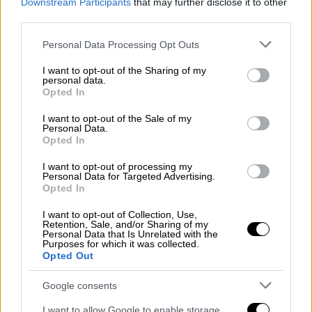
ΔΙΑΒΑΣΤΕ ΕΠΙΣΗΣ
Downstream Participants
that may further disclose it to other
third parties.
Ελλάδα
|
26.06.2025 17:25
Please note that this website/app uses one or more Google
Personal Data Processing Opt Outs
Φρίκη στον Βύρωνα: Γνωστή
services and may gather and store information including but
ηθοποιός επιτέθηκε με κατσαβίδι σε
not limited to your visit or usage behaviour. You may click to
I want to opt-out of the Sharing of my
personal data.
30χρονο
grant or deny consent to Google and its third-party tags to
Opted In
use your data for below specified purposes in below Google
consent section.
I want to opt-out of the Sale of my
Ελλάδα
|
26.06.2025 17:38
Personal Data.
Opted In
Γυναικοκτονία στην Αμφιλοχία: Ο
τσακωμός του 54χρονο με την
I want to opt-out of processing my
Personal Data for Targeted Advertising.
κουμπάρα του για το κινητό της πριν
Opted In
τη σκοτώσει
I want to opt-out of Collection, Use,
Retention, Sale, and/or Sharing of my
Personal Data that Is Unrelated with the
Purposes for which it was collected.
Opted Out
Επίσης, κατήγγειλε ότι στο κινητό του είχε
αποθηκευμένα βίντεο,
στα οποία
Google consents
απεικονίζονταν άγνωστα πρόσωπα σε
I want to allow Google to enable storage