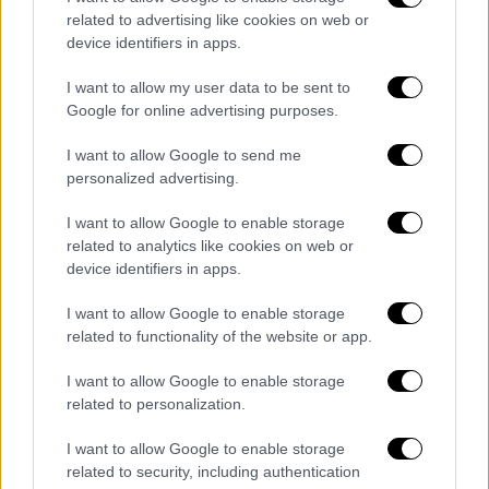
δημόσιους χώρους και κατά τη λήψη τους
related to advertising like cookies on web or
υπήρχε
εστίαση σε σημεία του σώματος
device identifiers in apps.
τους.
I want to allow my user data to be sent to
Google for online advertising purposes.
Παρέδωσε στους αστυνομικούς πυροβόλο
όπλο, φυσίγγια,
ναρκωτικά
και τον
I want to allow Google to send me
υπολογιστή του, που κατασχέθηκαν.
personalized advertising.
Τι κατασχέθηκε
I want to allow Google to enable storage
related to analytics like cookies on web or
1- πιστόλι με γεμιστήρα που περιείχε
device identifiers in apps.
-10- φυσίγγια 9mm και μια γεμιστήρα με
I want to allow Google to enable storage
-2- φυσίγγια
related to functionality of the website or app.
223- φυσίγγια 9*19 mm
42,5- γραμμάρια κάνναβης που εντόπισε
I want to allow Google to enable storage
σε συσκευασία και σε μεταλλικό κυτίο
related to personalization.
και
I want to allow Google to enable storage
έναν φορητό υπολογιστή.
related to security, including authentication