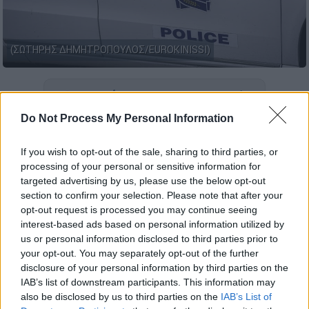
(ΣΩΤΗΡΗΣ ΔΗΜΗΤΡΟΠΟΥΛΟΣ/EUROKINISSI)
Προσθέστε το ΕΘΝΟΣ στη Google
Do Not Process My Personal Information
Συνελήφθη
άνδρας στον
Πύργο
για
ενδοοικογενειακή βία
, παράβαση των
If you wish to opt-out of the sale, sharing to third parties, or
processing of your personal or sensitive information for
νομοθεσιών για τα προσωπικά δεδομένα,
targeted advertising by us, please use the below opt-out
περί ναρκωτικών και περί όπλων κατόπιν
section to confirm your selection. Please note that after your
καταγγελίας της συζύγου του.
opt-out request is processed you may continue seeing
interest-based ads based on personal information utilized by
Η σύζυγος του το βράδυ της Τετάρτης
us or personal information disclosed to third parties prior to
προσήλθε στο ΑΤ και κατήγγειλε ότι της
your opt-out. You may separately opt-out of the further
ασκούσε
λεκτική και ψυχολογική βία.
disclosure of your personal information by third parties on the
IAB’s list of downstream participants. This information may
also be disclosed by us to third parties on the
IAB’s List of