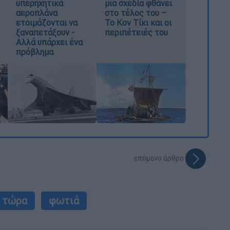
υπερηχητικά
μια σχεδία φθάνει
αεροπλάνα
στο τέλος του –
ετοιμάζονται να
Το Κον Τίκι και οι
ξαναπετάξουν -
περιπέτειές του
Αλλά υπάρχει ένα
πρόβλημα
επόμενο άρθρο
ς τώρα
φωτιά