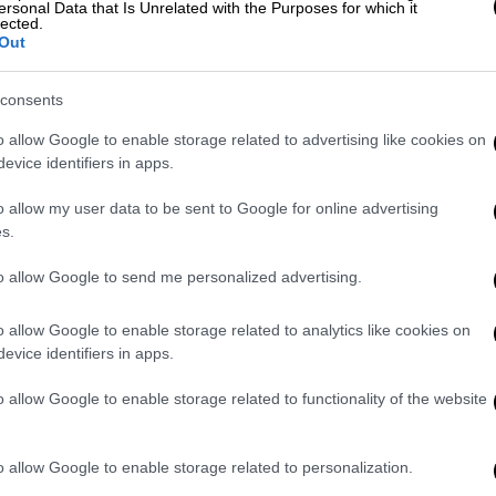
ersonal Data that Is Unrelated with the Purposes for which it
lected.
Out
υ «ρήμαζαν» καταστήματα σε Δάφνη,
consents
ο Δημήτριο
o allow Google to enable storage related to advertising like cookies on
evice identifiers in apps.
o allow my user data to be sent to Google for online advertising
εγάλη μάχη για την κατάσβεση της φωτιάς, η
s.
 στο όχημα. Παράλληλα, η κυκλοφορία στο
ς δυνάμεις της Τροχαίας να ρυθμίζουν την
to allow Google to send me personalized advertising.
o allow Google to enable storage related to analytics like cookies on
evice identifiers in apps.
o allow Google to enable storage related to functionality of the website
o allow Google to enable storage related to personalization.