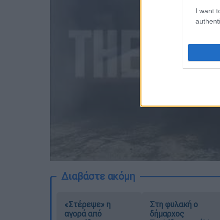
I want t
authenti
Διαβάστε ακόμη
«Στέρεψε» η
Στη φυλακή ο
αγορά από
δήμαρχος