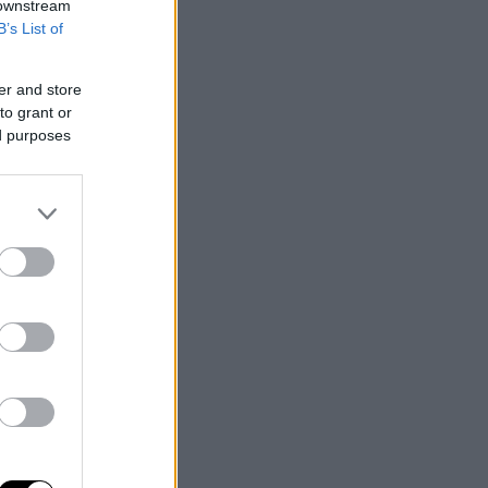
 downstream
B’s List of
er and store
to grant or
ed purposes