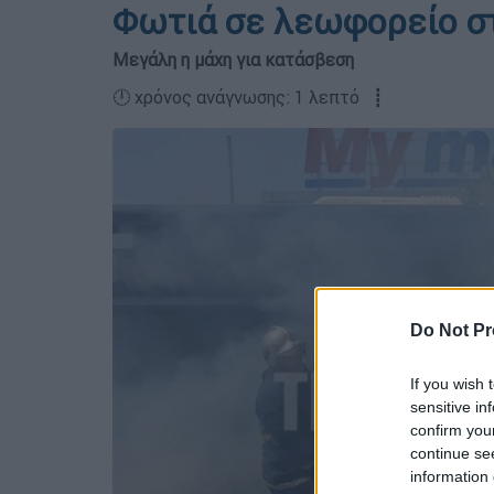
Φωτιά σε λεωφορείο σ
Μεγάλη η μάχη για κατάσβεση
🕛 χρόνος ανάγνωσης: 1 λεπτό ┋
Do Not Pr
If you wish 
sensitive in
confirm you
continue se
information 