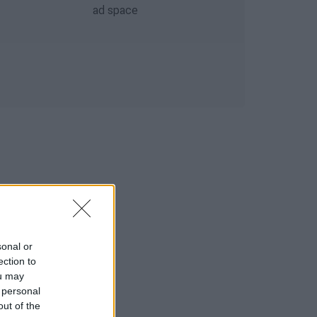
sonal or
ection to
ou may
 personal
out of the