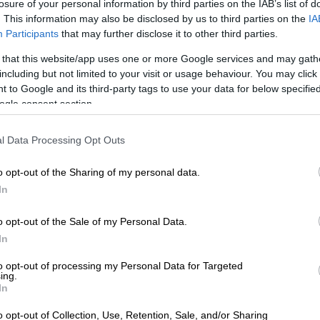
losure of your personal information by third parties on the IAB’s list of
. This information may also be disclosed by us to third parties on the
IA
Participants
that may further disclose it to other third parties.
 that this website/app uses one or more Google services and may gath
including but not limited to your visit or usage behaviour. You may click 
 to Google and its third-party tags to use your data for below specifi
ogle consent section.
wspaper.gr)
l Data Processing Opt Outs
 το ΕΘΝΟΣ στη Google
o opt-out of the Sharing of my personal data.
In
έντρο του
Βόλου
το πρωί της Τετάρτης.
της Αθηνών, ξέσπασε φωτιά σε αστικό
o opt-out of the Sale of my Personal Data.
In
ς συνθήκες
. Στο σημείο έσπευσαν
ε πέντε οχήματα, όπως μεταδίδει το
to opt-out of processing my Personal Data for Targeted
ing.
In
o opt-out of Collection, Use, Retention, Sale, and/or Sharing