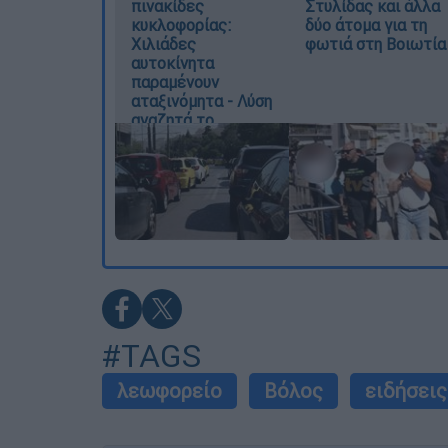
πινακίδες
Στυλίδας και άλλα
κυκλοφορίας:
δύο άτομα για τη
Χιλιάδες
φωτιά στη Βοιωτία
αυτοκίνητα
παραμένουν
αταξινόμητα - Λύση
αναζητά το
υπουργείο
#TAGS
λεωφορείο
Βόλος
ειδήσει