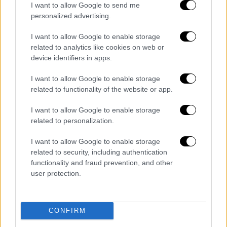
Δύο από τους φερόμενους δράστες είναι
I want to allow Google to send me
Ρομά
με ποινικό παρελθόν, για υποθέσεις
personalized advertising.
επιθέσεων και ήδη έχει υποβληθεί μήνυση
I want to allow Google to enable storage
κατά της μητέρας τους, για παραμέληση
related to analytics like cookies on web or
εποπτείας ανηλίκων. Το
ζήτημα γονικής
device identifiers in apps.
ευθύνης
βρίσκεται πλέον στο επίκεντρο της
I want to allow Google to enable storage
συζήτησης, αφού εξετάζονται οι συνθήκες
related to functionality of the website or app.
που επέτρεψαν σε ανηλίκους να κινούνται
ανεξέλεγκτα και να εμπλέκονται σε τέτοια
I want to allow Google to enable storage
εγκλήματα.
related to personalization.
Η
14χρονη
οδηγήθηκε σπίτι της, όπου την
I want to allow Google to enable storage
related to security, including authentication
περίμενε παιδοψυχολόγος, ώστε να της
functionality and fraud prevention, and other
προσφέρει
βοήθεια
.
user protection.
CONFIRM