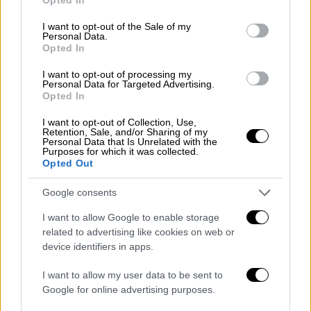
use your data for below specified purposes in below Google
αφού η 14χρονη γνώριζε τον 21χρονο εδώ
consent section.
I want to opt-out of the Sale of my
και καιρό, αφού είχαν βρεθεί αρκετές φορές
Personal Data.
στο
παρελθόν
.
Opted In
I want to opt-out of processing my
Εκείνο το βράδυ, το κορίτσι φέρεται να είχε
Personal Data for Targeted Advertising.
Opted In
δηλώσει ότι δεν συνέβη τίποτα
ανησυχητικό, αρχικά, όμως κάποια στιγμή
I want to opt-out of Collection, Use,
Retention, Sale, and/or Sharing of my
εμφανίστηκαν
δύο Ρομά
, οι οποίοι έκαναν
Personal Data that Is Unrelated with the
Purposes for which it was collected.
χρήση ναρκωτικών. Από εκεί και πέρα, τα
Opted Out
πράγματα ξέφυγαν, με έναν από τους άνδρες
να την κρατά με τη βία, την ώρα που ο άλλος
Google consents
τη βίαζε, ενώ στη συνέχεια η ανήλικη
I want to allow Google to enable storage
κατέθεσε ότι ένας από τους τέσσερις
related to advertising like cookies on web or
παρόντες δεν συμμετείχε στην πράξη. Η
device identifiers in apps.
ιατροδικαστική
εξέταση
επιβεβαίωσε τον
I want to allow my user data to be sent to
βιασμό.
Google for online advertising purposes.