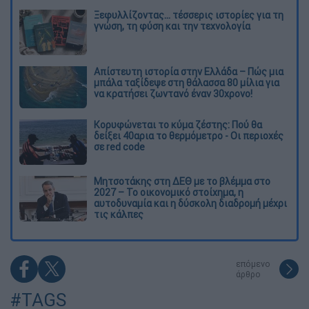
Ξεφυλλίζοντας... τέσσερις ιστορίες για τη
γνώση, τη φύση και την τεχνολογία
Απίστευτη ιστορία στην Ελλάδα – Πώς μια
μπάλα ταξίδεψε στη θάλασσα 80 μίλια για
να κρατήσει ζωντανό έναν 30χρονο!
Κορυφώνεται το κύμα ζέστης: Πού θα
δείξει 40αρια το θερμόμετρο - Οι περιοχές
σε red code
Μητσοτάκης στη ΔΕΘ με το βλέμμα στο
2027 – Το οικονομικό στοίχημα, η
αυτοδυναμία και η δύσκολη διαδρομή μέχρι
τις κάλπες
επόμενο
άρθρο
#TAGS