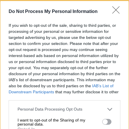
Do Not Process My Personal Information
Αναζητείται ένα ακόμα άτομο -
If you wish to opt-out of the sale, sharing to third parties, or
processing of your personal or sensitive information for
Παιδοψυχολόγος παρακολουθεί την
targeted advertising by us, please use the below opt-out
ανήλικη
section to confirm your selection. Please note that after your
opt-out request is processed you may continue seeing
Ο φερόμενος ως δράστης παρουσιάστηκε
interest-based ads based on personal information utilized by
αυτοβούλως στο
Ανηλίκων
και
συνελήφθη
,
us or personal information disclosed to third parties prior to
your opt-out. You may separately opt-out of the further
ενώ νωρίτερα είχαν συλληφθεί άλλα δύο
disclosure of your personal information by third parties on the
άτομα από την παρέα
Ρομά
, καθώς
IAB’s list of downstream participants. This information may
αναζητείται και ο τέταρτος που φέρεται να
also be disclosed by us to third parties on the
IAB’s List of
εμπλέκεται στην υπόθεση, καθώς είναι ο
Downstream Participants
that may further disclose it to other
third parties.
ιδιοκτήτης του σπιτιού, όπου κακοποιήθηκε.
Please note that this website/app uses one or more Google
Personal Data Processing Opt Outs
Αρχικά είχε αναφερθεί ότι το ραντεβού
services and may gather and store information including but
κανονίστηκε μέσω
κοινωνικών δικτύων
,
not limited to your visit or usage behaviour. You may click to
I want to opt-out of the Sharing of my
personal data.
αλλά η πραγματικότητα είναι διαφορετική,
grant or deny consent to Google and its third-party tags to
Opted In