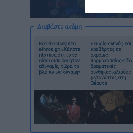
Διαβάστε ακόμη
Kadebostany στο
«Χωρίς σκηνές και
ethnos.gr: «Κάποτε
κουβέρτες σε
πίστευα ότι το να
ακραίες
είσαι outsider ήταν
θερμοκρασίες»: Σε
αδυναμία, τώρα το
δραματικές
βλέπω ως δύναμη»
συνθήκες χιλιάδες
μετανάστες στη
Θέουτα