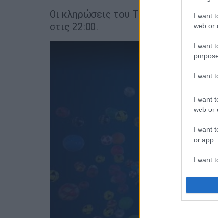
Οι κληρώσεις του Τζόκερ πραγματοπ
I want t
στις 22:00.
web or d
I want t
purpose
I want 
I want t
web or d
I want t
or app.
I want t
I want t
authenti