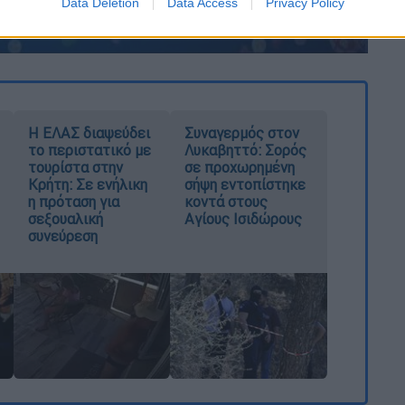
Data Deletion
Data Access
Privacy Policy
Η ΕΛΑΣ διαψεύδει
Συναγερμός στον
το περιστατικό με
Λυκαβηττό: Σορός
τουρίστα στην
σε προχωρημένη
Κρήτη: Σε ενήλικη
σήψη εντοπίστηκε
η πρόταση για
κοντά στους
σεξουαλική
Αγίους Ισιδώρους
συνεύρεση