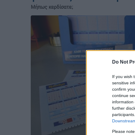
Μήπως κερδίσατε;
Do Not Pr
If you wish 
sensitive in
confirm you
continue se
information 
further disc
participants
Downstream 
Please note