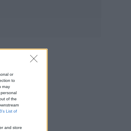
sonal or
ection to
ou may
 personal
out of the
 downstream
B’s List of
er and store