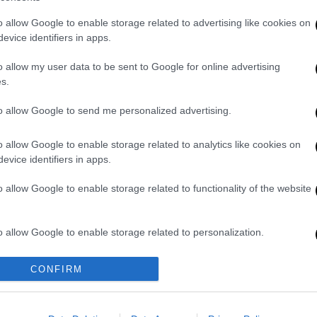
οιούνται κάθε
Τρίτη
,
Πέμπτη
και
Κυριακή
o allow Google to enable storage related to advertising like cookies on
evice identifiers in apps.
o allow my user data to be sent to Google for online advertising
s.
to allow Google to send me personalized advertising.
o allow Google to enable storage related to analytics like cookies on
evice identifiers in apps.
o allow Google to enable storage related to functionality of the website
video
o allow Google to enable storage related to personalization.
o allow Google to enable storage related to security, including
CONFIRM
cation functionality and fraud prevention, and other user protection.