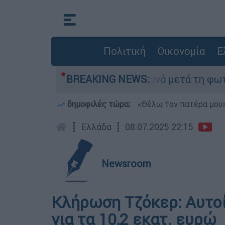
Πολιτική
Οικονομία
Ε
ε τίποτα» στο Πόρτο Γερμανό μετά τη φωτιά - Α
BREAKING NEWS:
δημοφιλές τώρα:
«Θέλω τον πατέρα μου»:
┋
Ελλάδα
┋
08.07.2025 22:15
Newsroom
Κλήρωση Τζόκερ: Αυτοί 
για τα 10,2 εκατ. ευρώ