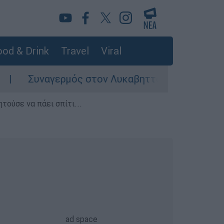
od & Drink
Travel
Viral
υναγερμός στον Λυκαβηττό: Σορός σε προχωρημ
τούσε να πάει σπίτι...