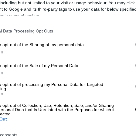
including but not limited to your visit or usage behaviour. You may click 
 to Google and its third-party tags to use your data for below specifi
ogle consent section.
ΛΗΣ)
l Data Processing Opt Outs
o opt-out of the Sharing of my personal data.
 το ΕΘΝΟΣ στη Google
In
λήρωση του Τζόκερ
.
o opt-out of the Sale of my Personal Data.
In
 41, 42 και Τζόκερ το 5.
to opt-out of processing my Personal Data for Targeted
ing.
In
o opt-out of Collection, Use, Retention, Sale, and/or Sharing
ersonal Data that Is Unrelated with the Purposes for which it
 για τα 84 εκατ. ευρώ
lected.
Out
consents