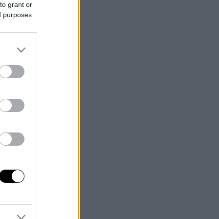
to grant or
ed purposes