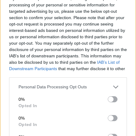
εξετάζει ένα παιδί, οφείλει να γνωρίζει εάν
processing of your personal or sensitive information for
η ίδια μητέρα έχει χάσει με ύποπτο τρόπο
targeted advertising by us, please use the below opt-out
άλλα δύο.
Δεν είναι μόνο θέμα
section to confirm your selection. Please note that after your
opt-out request is processed you may continue seeing
πληροφόρησης, αλλά και στοιχειώδους
interest-based ads based on personal information utilized by
επαγρύπνησης».
us or personal information disclosed to third parties prior to
your opt-out. You may separately opt-out of the further
«Οι αστοχίες αυτές δεν είναι αθώες.
disclosure of your personal information by third parties on the
Γίνονται πάνω σε σορούς νεκρών
», τόνισε ο
IAB’s list of downstream participants. This information may
κ. Βλάχος, επισημαίνοντας ότι σε
also be disclosed by us to third parties on the
IAB’s List of
Downstream Participants
that may further disclose it to other
τουλάχιστον μία υπόθεση οι ίδιες οι
third parties.
ιατροδικαστικές εκθέσεις αποδείχθηκαν
πλήρως άστοχες, με αποτέλεσμα
να χαθεί
Please note that this website/app uses one or more Google
Personal Data Processing Opt Outs
services and may gather and store information including but
πολύτιμος χρόνος για τη δικαστική
not limited to your visit or usage behaviour. You may click to
0%
διερεύνηση.
grant or deny consent to Google and its third-party tags to
Opted In
use your data for below specified purposes in below Google
Η υποστελέχωση προκαλεί
consent section.
0%
καθυστερήσεις
Opted In