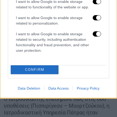
I want to allow Google to enable storage
«
Τα αποτελέσματα βγαίνουν μετά από έναν
related to functionality of the website or app.
χρόνο.
Αυτό είναι καθοριστικό, τόσο για τη
I want to allow Google to enable storage
διερεύνηση όσο και για να θυμάται ο
related to personalization.
ιατροδικαστής τι είδε στη νεκροτομή».
Παράλληλα, έκανε λόγο για τραγική
I want to allow Google to enable storage
related to security, including authentication
υποστελέχωση: «Έχουμε έναν ή δύο
functionality and fraud prevention, and other
ιατροδικαστές για κάθε τρεις νομούς. Η
user protection.
Ελλάδα δεν τελειώνει στην Αθήνα. Στην
περιφέρεια η κατάσταση είναι τραγική».
CONFIRM
Δεν εμπλέκεται μόνο η
ιατροδικαστική της Πάτρας στην
υπόθεση της Μουρτζούκου
Data Deletion
Data Access
Privacy Policy
Ο ιατροδικαστής επεσήμανε πως στις δύο
υποθέσεις (Πισπιρίγκου – Μουρτζούκου), η
Ιατροδικαστική Υπηρεσία Πάτρας ήταν