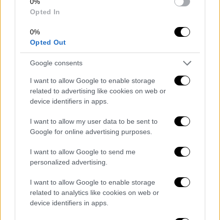
Από την πλευρά του ο ιατροδικαστής,
0%
Opted In
Δημήτρης Γαλεντέρης, εστίασε στην
υποστελέχωση των ιατροδικαστικών
0%
υπηρεσιών.
«Είναι η δεύτερη φορά που
Opted Out
έχουμε το ίδιο μοτίβο. Πρώτα στην υπόθεση
Πισπιρίγκου και τώρα στην υπόθεση
Google consents
Μουρτζούκου. Οι εκθέσεις; Δυο λαλούν και
I want to allow Google to enable storage
δυο χορεύουν», σημείωσε χαρακτηριστικά.
related to advertising like cookies on web or
device identifiers in apps.
Ο κ. Γαλεντέρης υποστήριξε ότι η συνολική
I want to allow my user data to be sent to
λειτουργία του συστήματος απαιτεί
Google for online advertising purposes.
μακρόχρονη αναδιοργάνωση: «Για να
διορθωθεί αυτό το σύστημα και να πούμε ότι
I want to allow Google to send me
δουλεύει σωστά,
θα πρέπει να περάσουν
personalized advertising.
τουλάχιστον πέντε χρόνι
α», τόνισε,
I want to allow Google to enable storage
εξηγώντας πως η Ελλάδα λειτουργεί με
related to analytics like cookies on web or
μόλις δύο παθολογοανατομικά εργαστήρια
device identifiers in apps.
για 10 εκατομμύρια πολίτες.