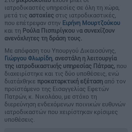
ιατροδικαστές υπηρεσίες σε όλη τη χώρα,
μετά τις
αστοχίες
στις ιατροδικαστικές,
που επέτρεψαν στην
Ειρήνη
Μουρτζούκου
και τη
Ρούλα Πισπιρίγκου
ν
α συνεχίζουν
ανενόχλητες τη δράση τους.
Με απόφαση του Υπουργού Δικαιοσύνης,
Γιώργου Φλωρίδη
,
α
νεστάλη η λειτουργία
της ιατροδικαστικής υπηρεσίας Πάτρ
ας,
που
διαχειρίστηκε και τις δύο υποθέσεις, ενώ
διατάχθηκε
προκαταρκτική εξέταση
από τον
προϊστάμενο της Εισαγγελίας Εφετών
Πατρών, κ. Νικολάου, με στόχο τη
διερεύνηση ενδεχόμενων ποινικών ευθυνών
ιατροδικαστών που χειρίστηκαν κρίσιμες
υποθέσεις.