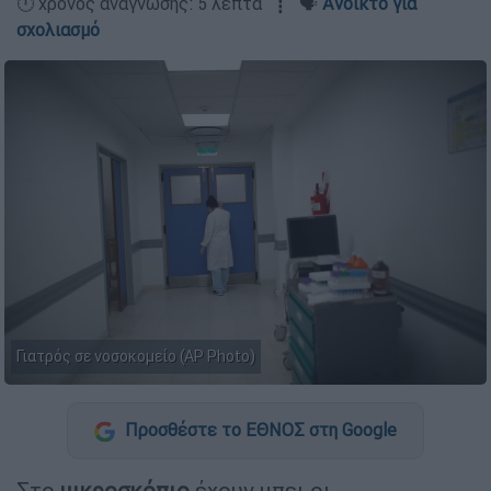
🕛 χρόνος ανάγνωσης: 5 λεπτά ┋ 🗣️
Ανοικτό για
σχολιασμό
Γιατρός σε νοσοκομείο (AP Photo)
Προσθέστε το ΕΘΝΟΣ στη Google
Στο
μικροσκόπιο
έχουν μπει οι