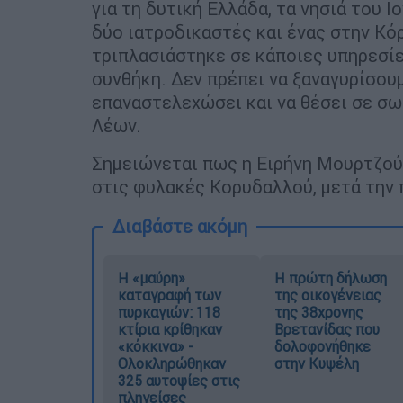
για τη δυτική Ελλάδα, τα νησιά του Ι
δύο ιατροδικαστές και ένας στην Κό
τριπλασιάστηκε σε κάποιες υπηρεσίε
συνθήκη. Δεν πρέπει να ξαναγυρίσου
επαναστελεχώσει και να θέσει σε σωσ
Λέων.
Σημειώνεται πως η Ειρήνη Μουρτζού
στις φυλακές Κορυδαλλού, μετά την 
Διαβάστε ακόμη
Η «μαύρη»
Η πρώτη δήλωση
καταγραφή των
της οικογένειας
πυρκαγιών: 118
της 38χρονης
κτίρια κρίθηκαν
Βρετανίδας που
«κόκκινα» -
δολοφονήθηκε
Ολοκληρώθηκαν
στην Κυψέλη
325 αυτοψίες στις
πληγείσες