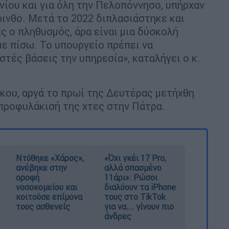
ονίου και για όλη την Πελοπόννησο, υπήρχαν
ρινθο. Μετά το 2022 διπλασιάστηκε και
ς ο πληθυσμός, άρα είναι μια δύσκολή
με πίσω. Το υπουργείο πρέπει να
τές βάσεις την υπηρεσία», καταλήγει ο κ.
κου, αργά το πρωί της Δευτέρας μετήχθη
προφυλάκισή της χτες στην Πάτρα.
Ντύθηκε «Χάρος»,
«Όχι γκέι 17 Pro,
ανέβηκε στην
αλλά σπασμένο
οροφή
11άρι»: Ρώσοι
νοσοκομείου και
διαλύουν τα iPhone
κοιτούσε επίμονα
τους στο TikTok
τους ασθενείς
για να... γίνουν πιο
άνδρες