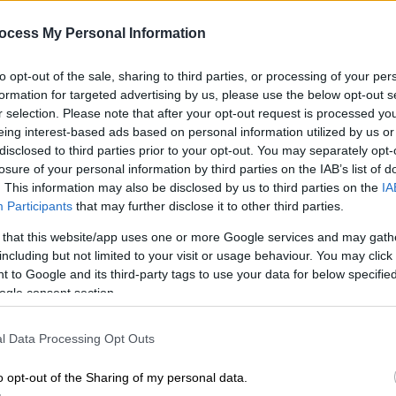
ί έχει
δολοφονηθεί.
ocess My Personal Information
ίδια
ότι τα πράγματα έχουν πάρει το δρόμο
ής απόψεως, δεν μας εξέπληξε. Φαντάζομαι
to opt-out of the sale, sharing to third parties, or processing of your per
ι κάνει κακό στο παιδί, καταρχάς
formation for targeted advertising by us, please use the below opt-out s
χει φύγει από παθολογικά αίτια.
Άρα
r selection. Please note that after your opt-out request is processed y
eing interest-based ads based on personal information utilized by us or
νει ότι μιλάμε για ακόμη ένα έγκλημα,
disclosed to third parties prior to your opt-out. You may separately opt-
ίζω πως είμαστε στη σωστή κατεύθυνση
losure of your personal information by third parties on the IAB’s list of
ίναι πως πρέπει να περιμένουμε το
. This information may also be disclosed by us to third parties on the
IA
 (για το πόρισμα για τον Παναγιωτάκη)»
Participants
that may further disclose it to other third parties.
 that this website/app uses one or more Google services and may gath
including but not limited to your visit or usage behaviour. You may click 
 to Google and its third-party tags to use your data for below specifi
ogle consent section.
l Data Processing Opt Outs
ούκου στον Κορυδαλλό - Το πρόσωπο
 θάνατο του Παναγιωτάκη
o opt-out of the Sharing of my personal data.