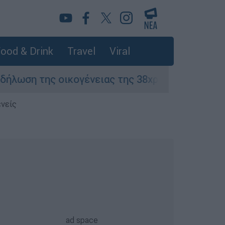
ood & Drink
Travel
Viral
 οικογένειας της 38χρονης Βρετανίδας που δο
ενείς