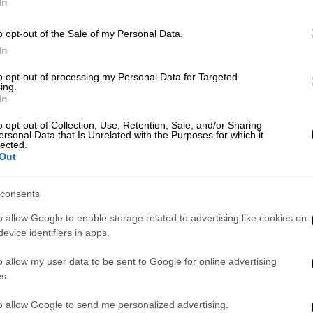
In
o opt-out of the Sale of my Personal Data.
ημα με το τζιπ που έπεσε σε
In
λωνάκι - Έξι άτομα στο νοσοκομείο
to opt-out of processing my Personal Data for Targeted
ing.
In
τρόπος να αποδειχθεί ποιος το
o opt-out of Collection, Use, Retention, Sale, and/or Sharing
ersonal Data that Is Unrelated with the Purposes for which it
lected.
Out
consents
o allow Google to enable storage related to advertising like cookies on
evice identifiers in apps.
o allow my user data to be sent to Google for online advertising
s.
to allow Google to send me personalized advertising.