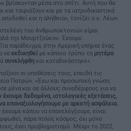
ου βρίσκονταν μέσα στο σπίτι. Αυτή που θα
ι και ταιριάζουν και με τα ιατροδικαστικά
 αποδοθεί και η αλήθεια», τονίζει ο κ. Λέων.
α στελέχη του Ανθρωποκτονιών είμαι
καλά την Μουρτζούκου. Έχουμε
Για παράδειγμα, στην Αμερική υπήρχε ένας
ια να
εκδικηθεί
με κάποιο τρόπο τη
μητέρα
κά
συνελήφθη
και καταδικάστηκε».
νοίξουν οι υποθέσεις τους, επειδή τις
ρεία Πατρών. «Έχω και προσωπική γνώση
σε μένα και σε άλλους συναδέρφους για να
 έχουμε δεδομένα, ιστολογικές εξετάσεις,
να επαναξιολογήσουμε με αρκετή ασφάλεια.
 έχουμε κάπου να επανελέγξουμε, είναι
ορφωθεί, πάρα πολύς κόσμος, όχι μόνο
τους, έχει προβληματισμό. Μέχρι το 2022,