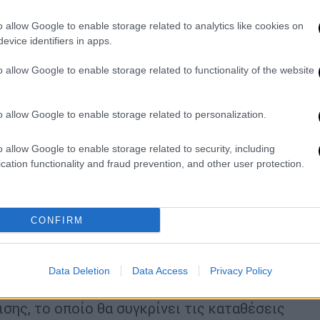
o allow Google to enable storage related to analytics like cookies on
evice identifiers in apps.
o allow Google to enable storage related to functionality of the website
o allow Google to enable storage related to personalization.
o allow Google to enable storage related to security, including
cation functionality and fraud prevention, and other user protection.
 τον θάνατο του Παναγωιτάκη δεν μπορεί να
σα στο πόρισμα υπάρξει ένας προσδιορισμός
τος, το γεγονός πως
υπάρχουν μέσα στο
CONFIRM
ν έχει τρόπο να διακρίνει τον δράστη.
 πόρισμα και αποδοθεί εγκληματική
 δυνατότητα να πούμε ότι το ένα χέρι ή το
Data Deletion
Data Access
Privacy Policy
άξη.
Είναι πολύ σημαντικό το έργο των
σης, το οποίο θα συγκρίνει τις καταθέσεις