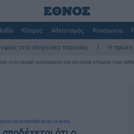
λάδα
Κόσμος
Αθλητισμός
Ψυχαγωγία
F
 πληγείσες περιοχές
Η πρώτη δήλωση της
ηκε στην οροφή νοσοκομείου και κοιτούσε επίμονα τους ασθ
ρόπος να αποδειχθεί ποιος το έκανε
αποδέχεται ότι ο