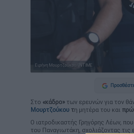
Ειρήνη Μουρτζούκου/ΙΝΤΙΜΕ
Προσθέστε
Στο
«κάδρο»
των ερευνών για τον θά
Μουρτζούκου
τ
η μητέρα του και
πρώ
Ο ιατροδικαστής Γρηγόρης Λέων, που
του Παναγιωτάκη, σχολιάζοντας τις ε