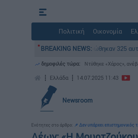
Πολιτική
Οικονομία
Ελ
ν «κόκκινα» - Ολοκληρώθηκαν 325 αυτοψίες στις
BREAKING NEWS:
δημοφιλές τώρα:
Ντύθηκε «Χάρος», ανέβ
┋
Ελλάδα
┋
14.07.2025 11:43
Newsroom
Ενότητες στο άρθρο:
📌 Δεν υπάρχει επιστημονικός τ
Λέων: «Η Μουρτζούκου 