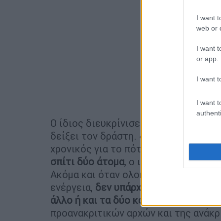
I want t
web or d
I want t
or app.
I want t
I want t
authenti
Ο ίδιος διευκρίνισε ότι πόρισμα για
δείξει τον δράστη. «Ακόμα και αν μέ
χρονικός για το πότε συνέβη ο θάνα
σπίτι δύο άτομα
, ο ιατροδικαστής δε
Ακόμα και όταν ολοκληρωθεί αυτό το
ενέργεια,
δεν υπάρχει επιστημονικά η
άλλο ή και τα δύο κάνανε αυτή την πρ
προανακριτικών αρχών και της ανάκρι