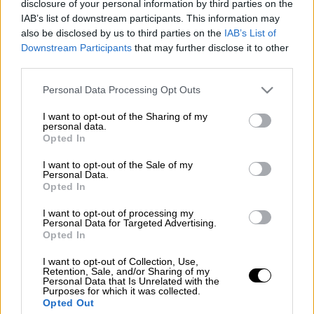
disclosure of your personal information by third parties on the
IAB’s list of downstream participants. This information may
also be disclosed by us to third parties on the
IAB’s List of
Προσθέστε το ΕΘΝΟΣ στη Google
Downstream Participants
that may further disclose it to other
third parties.
Φωτιά
ξέσπασε αργά το απόγευμα της
Please note that this website/app uses one or more Google
Personal Data Processing Opt Outs
Δευτέρας (14/7) στη βιομηχανική περιοχή
services and may gather and store information including but
not limited to your visit or usage behaviour. You may click to
I want to opt-out of the Sharing of my
της Σίνδου στη Θεσσαλονίκη σημαίνοντας
personal data.
grant or deny consent to Google and its third-party tags to
συναγερμό στην
Πυροσβεστική
.
Opted In
use your data for below specified purposes in below Google
consent section.
I want to opt-out of the Sale of my
Personal Data.
ΔΙΑΒΑΣΤΕ ΕΠΙΣΗΣ
Opted In
Ελλάδα
|
14.07.2025 19:32
I want to opt-out of processing my
Personal Data for Targeted Advertising.
Φωτιά στο Φίλυρο: Μεγάλη
Opted In
κινητοποίηση επίγειων και εναέριων
I want to opt-out of Collection, Use,
δυνάμεων – Μήνυμα από το 112
Retention, Sale, and/or Sharing of my
Personal Data that Is Unrelated with the
Purposes for which it was collected.
Opted Out