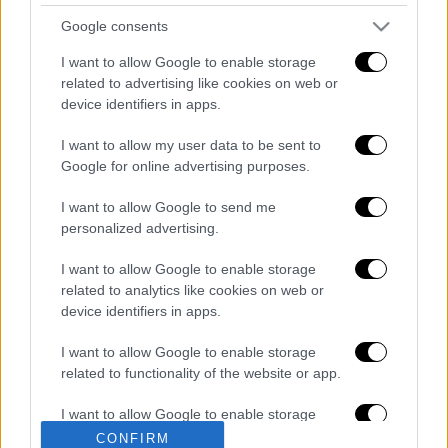
Σύμφωνα
το Thestival
,
η φωτιά ε
κδηλώθηκε
Google consents
κάτω από άγνωστες συνθήκες σε ξερά χόρτα
I want to allow Google to enable storage
και στο σημείο βρίσκονται 25 πυροσβέστες
related to advertising like cookies on web or
με 10 οχήματα, για την κατάσβεσή της.
device identifiers in apps.
I want to allow my user data to be sent to
Διαβάστε ακόμη
Google for online advertising purposes.
Δημιούργησαν με AI νέους ιούς μέσα σε
I want to allow Google to send me
λίγες ώρες - Γιατί προβληματίζονται οι
επιστήμονες
personalized advertising.
I want to allow Google to enable storage
Σαν το τρομακτικό It: 15χρονο ντυμένος
κλόουν μαχαίρωσε μέχρι θανάτου
related to analytics like cookies on web or
ηλικιωμένο - Τον κατέγραψε κάμερα
device identifiers in apps.
I want to allow Google to enable storage
«Πόλεμος» για τους χρόνους των
δρομολογίων: Τα σωματεία απαντούν στις
related to functionality of the website or app.
καταγγελίες, οι παρατάξεις περνούν στην
αντεπίθεση
I want to allow Google to enable storage
related to personalization.
Κόλαφος ΟΟΣΑ: Στην τελευταία θέση η
CONFIRM