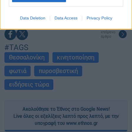
Ελλάδα για το πραγματικό διαθέσιμο
εισόδημα των νοικοκυριών
I want to allow Google to enable storage
related to security, including authentication
Data Deletion
Data Access
Privacy Policy
functionality and fraud prevention, and other
user protection.
επόμενο
άρθρο
#TAGS
Θεσσαλονίκη
κινητοποίηση
φωτιά
πυροσβεστική
ειδήσεις τώρα
Ακολούθησε το Έθνος στο Google News!
Live όλες οι εξελίξεις λεπτό προς λεπτό, με την
υπογραφή του www.ethnos.gr