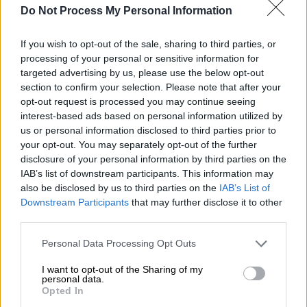
Do Not Process My Personal Information
Εικόνες ντροπής στην Ιατροδικαστική
Πάτρας
If you wish to opt-out of the sale, sharing to third parties, or
processing of your personal or sensitive information for
targeted advertising by us, please use the below opt-out
Η εκπομπή «
Open Τώρα
» δημοσίευσε τις
section to confirm your selection. Please note that after your
φωτογραφίες από τους χώρους της
opt-out request is processed you may continue seeing
υπηρεσίας, όπου επικρατεί ένα μπάχαλο, με
interest-based ads based on personal information utilized by
τον διευθυντή οργάνωσης ιατροδικαστικών
us or personal information disclosed to third parties prior to
your opt-out. You may separately opt-out of the further
υπηρεσιών του
Υπουργείου Δικαιοσύνης
,
disclosure of your personal information by third parties on the
Ιωάννη Καλλιαρέκο
, να παίρνει θέση για την
IAB’s list of downstream participants. This information may
υπάρχουσα κατάσταση.
also be disclosed by us to third parties on the
IAB’s List of
Downstream Participants
that may further disclose it to other
third parties.
ΔΙΑΒΑΣΤΕ ΕΠΙΣΗΣ
Please note that this website/app uses one or more Google
Personal Data Processing Opt Outs
Ελλάδα
|
16.07.2025 18:51
services and may gather and store information including but
Εκθέσεις χωρίς φωτογραφίες και
not limited to your visit or usage behaviour. You may click to
I want to opt-out of the Sharing of my
personal data.
grant or deny consent to Google and its third-party tags to
σφραγίδα: Σωρεία λαθών στην
Opted In
use your data for below specified purposes in below Google