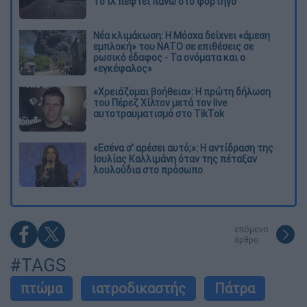
Το ΙΧ πέφτει πάνω στο φορτηγό
Νέα κλιμάκωση: Η Μόσχα δείχνει «άμεση
εμπλοκή» του ΝΑΤΟ σε επιθέσεις σε
ρωσικό έδαφος - Τα ονόματα και ο
«εγκέφαλος»
«Χρειάζομαι βοήθεια»: Η πρώτη δήλωση
του Πέρεζ Χίλτον μετά τον live
αυτοτραυματισμό στο TikTok
«Εσένα σ’ αρέσει αυτό;»: Η αντίδραση της
Ιουλίας Καλλιμάνη όταν της πέταξαν
λουλούδια στο πρόσωπο
επόμενο
άρθρο
#TAGS
πτώμα
ιατροδικαστής
Πάτρα