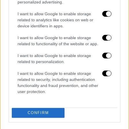
να κάνω ένα τηλέφωνο στον μητροπολίτη
personalized advertising.
Πατρών
, ο οποίος σε 3 λεπτά μού
I want to allow Google to enable storage
εξασφάλισε τη λύση. Ήταν τόσο απλό»,
related to analytics like cookies on web or
εξήγησε χαρακτηριστικά.
device identifiers in apps.
«Μού παρουσίασαν
οστά
που περίμεναν οι
I want to allow Google to enable storage
συγγενείς να παραλάβουν για να
related to functionality of the website or app.
ενταφιάσουν τον άνθρωπό τους. Μού
I want to allow Google to enable storage
παρουσίασαν μια στοίβα από
πειστήρια
related to personalization.
ιατροδικαστικής
διερεύνησης
που ήταν σε
μαύρες σακούλες, τα οποία ήταν από ετών
I want to allow Google to enable storage
related to security, including authentication
συγκεντρωμένα εκεί πέρα και δεν είχε γίνει
functionality and fraud prevention, and other
καμία ενέργεια να επιστραφούν στις
user protection.
εισαγγελικές αρχές. Χρειάστηκε ένα λεπτό
και ένα τηλέφωνο για να απομακρυνθούν»,
σημείωσε στη συνέχεια.
CONFIRM
«Οι συγγενείς έρχονται για
αναγνώριση