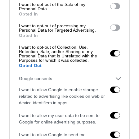
Ιατροδικαστική Υπηρεσία Πατρών
consent section.
I want to opt-out of the Sale of my
Personal Data.
Opted In
I want to opt-out of processing my
«Επισκέφθηκα το νεκροτομείο και είδα μια
Personal Data for Targeted Advertising.
Opted In
ντροπιαστική εικόνα
, βαθιά προσβλητική για
την ιατροδικαστική. Οι υπάλληλοι του
I want to opt-out of Collection, Use,
Retention, Sale, and/or Sharing of my
νοσοκομείου, οι οποίοι ανέχονταν να
Personal Data that Is Unrelated with the
Purposes for which it was collected.
λειτουργεί η
ιατροδικαστική υπηρεσία
με
Opted Out
αυτούς τους όρους, χαρακτήρισαν την
κατάσταση υγειονομική βόμβα», δήλωσε
Google consents
χαρακτηριστικά.
I want to allow Google to enable storage
related to advertising like cookies on web or
«Μού παρουσίασαν σορούς που βρίσκονταν
device identifiers in apps.
στο ψυγείο και δεν υπήρχε πρόθεση για
ενταφιασμό, μολονότι το
υπουργείο
έχει
I want to allow my user data to be sent to
Google for online advertising purposes.
δώσει σαφείς οδηγίες για αζήτητες σορούς
να προωθούνται για ενταφιασμό. Χρειάστηκε
I want to allow Google to send me