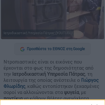
Ιατροδικαστική Υπηρεσία Πάτρας (YOUTUBE)
Προσθέστε το ΕΘΝΟΣ στη Google
Ντροπιαστικές είναι οι εικόνες που
έρχονται στο φως της δημοσιότητας από
την
Ιατροδικαστική Υπηρεσία Πάτρας
, τη
λειτουργία της οποίας ανέστειλε ο
Γιώργος
Φλωρίδης
, καθώς εντοπίστηκαν ξεχασμένες
σοροί να αλλοιώνονται στα
ψυγεία
, με
ποντίκια
να κόβουν βόλτες ανενόχλητα
στους χώρους.