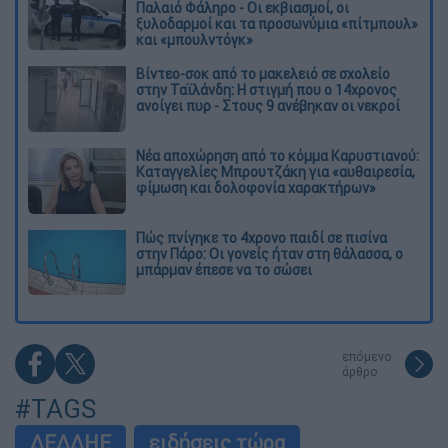
Παλαιό Φάληρο - Οι εκβιασμοί, οι
ξυλοδαρμοί και τα προσωνύμια «πίτμπουλ»
και «μπουλντόγκ»
Βίντεο-σοκ από το μακελειό σε σχολείο
στην Ταϊλάνδη: Η στιγμή που ο 14χρονος
ανοίγει πυρ - Στους 9 ανέβηκαν οι νεκροί
Νέα αποχώρηση από το κόμμα Καρυστιανού:
Καταγγελίες Μπρουτζάκη για «αυθαιρεσία,
φίμωση και δολοφονία χαρακτήρων»
Πώς πνίγηκε το 4χρονο παιδί σε πισίνα
στην Πάρο: Οι γονείς ήταν στη θάλασσα, ο
μπάρμαν έπεσε να το σώσει
επόμενο
άρθρο
#TAGS
ΔΕΔΔΗΕ
ειδήσεις τώρα