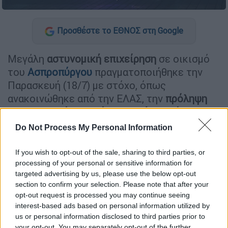
Προσθέστε το ΕΘΝΟΣ στη Google
Μεγάλη
αστυνομική επιχείρηση
σε οικισμό
του
Ασπροπύργου
πραγματοποιήθηκε την
Παρασκευή (18/7) με στόχο, όπως
ανακοινώθηκε από την ΕΛΑΣ, την
πρόληψη
και
α
ντιμετώπιση κάθε μορφής παράνομης
δραστηριότητ
ας
που έχει καταγραφεί στη
Do Not Process My Personal Information
συγκεκριμένη περιοχή.
If you wish to opt-out of the sale, sharing to third parties, or
Η επιχείρηση σχεδιάστηκε και υλοποιήθηκε
processing of your personal or sensitive information for
από την Διεύθυνση Δίωξης και Εξιχνίασης
targeted advertising by us, please use the below opt-out
Εγκλημάτων Αττικής ενώ συμμετείχαν και
section to confirm your selection. Please note that after your
opt-out request is processed you may continue seeing
αστυνομικοί της ΟΠΚΕ, του Τμήματος
interest-based ads based on personal information utilized by
Άμεσης Επέμβασης Ναρκωτικών της
us or personal information disclosed to third parties prior to
Υποδιεύθυνσης Ειδικών Επιχειρησιακών
your opt-out. You may separately opt-out of the further