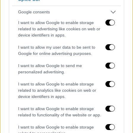
Δολοφονία καθηγητή στην Αγία
Παρασκευή - Προφυλακίζονται οι 4
Google consents
από τους 5 κατηγορούμενους
I want to allow Google to enable storage
related to advertising like cookies on web or
device identifiers in apps.
11 συλλήψεις
I want to allow my user data to be sent to
Google for online advertising purposes.
Κατά τη διάρκεια της επιχείρησης
I want to allow Google to send me
συνελήφθησαν
συνολικά
11 άτομ
α
και σε
personalized advertising.
βάρος τους σχηματίστηκαν δικογραφίες για
-κατά περίπτωση-
κλοπή ηλεκτρικής
I want to allow Google to enable storage
ενέργειας, αποδοχή και διάθεση προϊόντων
related to analytics like cookies on web or
device identifiers in apps.
εγκλήματος
και
παράβαση του νόμου περί
όπλων
. Από τις έρευνες σε σπίτια, βρέθηκαν
I want to allow Google to enable storage
και κατασχέθηκαν κυνηγετική καραμπίνα, για
related to functionality of the website or app.
την οποία είχε δηλωθεί κλοπή από οικία στα
I want to allow Google to enable storage
Σπάτα, 18 φυσίγγια κυνηγετικού όπλου και