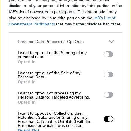
Δράσεων, του Τμήματος Δίωξης και
disclosure of your personal information by third parties on the
IAB’s list of downstream participants. This information may
Εξιχνίασης Εγκλημάτων Ασπρόπυργου και
also be disclosed by us to third parties on the
IAB’s List of
αστυνομικού σκύλου.
Downstream Participants
that may further disclose it to other
third parties.
Please note that this website/app uses one or more Google
Personal Data Processing Opt Outs
services and may gather and store information including but
not limited to your visit or usage behaviour. You may click to
I want to opt-out of the Sharing of my
personal data.
grant or deny consent to Google and its third-party tags to
Opted In
use your data for below specified purposes in below Google
video
consent section.
I want to opt-out of the Sale of my
Personal Data.
Opted In
I want to opt-out of processing my
Personal Data for Targeted Advertising.
Opted In
ΔΙΑΒΑΣΤΕ ΕΠΙΣΗΣ
I want to opt-out of Collection, Use,
Retention, Sale, and/or Sharing of my
Personal Data that Is Unrelated with the
Ελλάδα
|
21.07.2025 20:22
Purposes for which it was collected.
Opted Out