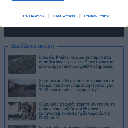
Data Deletion
Data Access
Privacy Policy
Διαβάστε ακόμη
Βοιωτία: Κλείνει το αιολικό πάρκο από
όπου ξεκίνησε η φωτιά - Στο στόχαστρο
όλα τα έργα του συλληφθέντα δημάρχου
Σοκαριστικό βίντεο από το τροχαίο στις
Σέρρες που σκοτώθηκαν μητέρα και γιος:
Το ΙΧ πέφτει πάνω στο φορτηγό
Ο Ερυθρός Σταυρός έσβησε βίντεο για το
προσφυγικό ταξίδι του 26χρονου
κατηγορούμενου για τη δολοφονία της
Ελίζαμπεθ
Νέα κλιμάκωση: Η Μόσχα δείχνει «άμεση