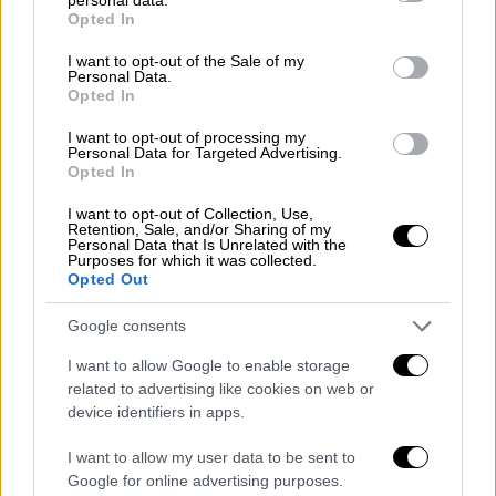
καθημερινά να πεθάνουν
από την πείνα.
grant or deny consent to Google and its third-party tags to
Opted In
use your data for below specified purposes in below Google
consent section.
I want to opt-out of the Sale of my
Personal Data.
Opted In
I want to opt-out of processing my
Personal Data for Targeted Advertising.
Opted In
I want to opt-out of Collection, Use,
Retention, Sale, and/or Sharing of my
Personal Data that Is Unrelated with the
Purposes for which it was collected.
Opted Out
Google consents
I want to allow Google to enable storage
related to advertising like cookies on web or
device identifiers in apps.
I want to allow my user data to be sent to
Google for online advertising purposes.