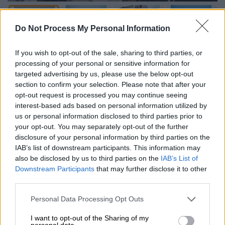
Do Not Process My Personal Information
Προσθέστε το ΕΘΝΟΣ στη Google
If you wish to opt-out of the sale, sharing to third parties, or
processing of your personal or sensitive information for
Εκατοντάδες διαδηλωτές
στην Πλατεία
targeted advertising by us, please use the below opt-out
section to confirm your selection. Please note that after your
Συντάγματος το απόγευμα της Πέμπτης
opt-out request is processed you may continue seeing
(24/7), ανταποκρινόμενοι στο κάλεσμα για
interest-based ads based on personal information utilized by
διαμαρτυρία για την κόλαση που ζει ο
us or personal information disclosed to third parties prior to
παλαιστινιακός λαός
.
your opt-out. You may separately opt-out of the further
disclosure of your personal information by third parties on the
Το δίκτυο
March to Gaza
έκανε
επείγουσα
IAB’s list of downstream participants. This information may
also be disclosed by us to third parties on the
IAB’s List of
έκκληση για δράση
απέναντι στην
Downstream Participants
that may further disclose it to other
ανθρωπιστική κρίση
που πλήττει τη
Λωρίδα
third parties.
της Γάζας
. Η πρωτοβουλία καταγγέλλει τον
Please note that this website/app uses one or more Google
αποκλεισμό που έχει επιβάλει το Ισραήλ
, με
Personal Data Processing Opt Outs
services and may gather and store information including but
αποτέλεσμα οι άνθρωποι
κινδυνεύουν
not limited to your visit or usage behaviour. You may click to
I want to opt-out of the Sharing of my
personal data.