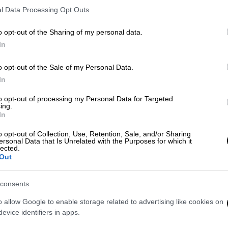
l Data Processing Opt Outs
o opt-out of the Sharing of my personal data.
In
 ΓΙΑΝΝΗΣ ΠΑΝΑΓΟΠΟΥΛΟΣ)
o opt-out of the Sale of my Personal Data.
In
 το ΕΘΝΟΣ στη Google
to opt-out of processing my Personal Data for Targeted
ing.
In
υν
πολλοί κάτοικοι
της
Αττικής
τα
χές
να αντιμετωπίζουν
προβλήματα
o opt-out of Collection, Use, Retention, Sale, and/or Sharing
ersonal Data that Is Unrelated with the Purposes for which it
lected.
Out
consents
o allow Google to enable storage related to advertising like cookies on
λάνδρι και Φιλοθέη - Προβλήματα και
evice identifiers in apps.