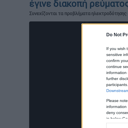
έγινε διακοπή ρεύματο
Συνεχίζονται τα προβλήματα ηλεκτροδότησης
Do Not Pr
If you wish 
sensitive in
confirm you
continue se
information 
further disc
participants
Downstream 
Please note
information 
deny consent
in below Go