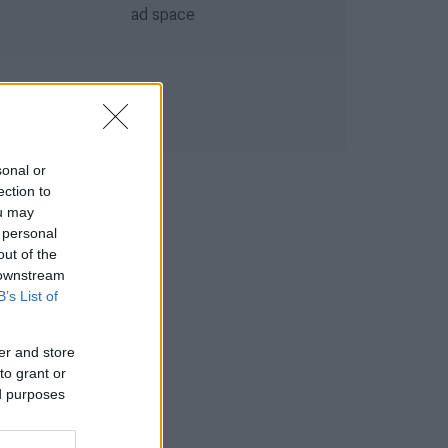
sonal or
ection to
ou may
 personal
out of the
 downstream
B’s List of
er and store
to grant or
ed purposes