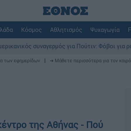
λάδα
Κόσμος
Αθλητισμός
Ψυχαγωγία
F
ανικός συναγερμός για Πούτιν: Φόβοι για ρωσικ
δα των εφημερίδων
|
➔ Μάθετε περισσότερα για τον καιρό
κέντρο της Αθήνας - Πού