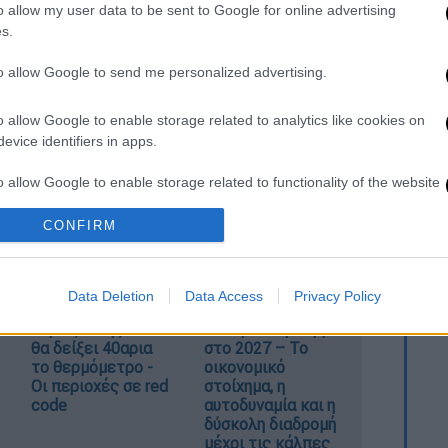
o allow my user data to be sent to Google for online advertising
s.
to allow Google to send me personalized advertising.
ι πέριξ της
Ακρόπολης
, με τις
τις 8 το βράδυ της Πέμπτης (24/7), οι
o allow Google to enable storage related to analytics like cookies on
ηκαν στο
σκοτάδι
.
evice identifiers in apps.
νει οι οδοί:
Διονυσίου Αρεοπαγίτου
,
o allow Google to enable storage related to functionality of the website
CONFIRM
o allow Google to enable storage related to personalization.
o allow Google to enable storage related to security, including
Data Deletion
Data Access
Privacy Policy
Κορυφώνεται το
Μητσοτάκης στη
cation functionality and fraud prevention, and other user protection.
κύμα ζέστης: Πού
ΔΕΘ με το βλέμμα
θα δείξει 40αρια
στο 2027 – Το
το θερμόμετρο -
οικονομικό
Οι περιοχές σε red
στοίχημα, η
code
αυτοδυναμία και η
δύσκολη διαδρομή
μέχρι τις κάλπες