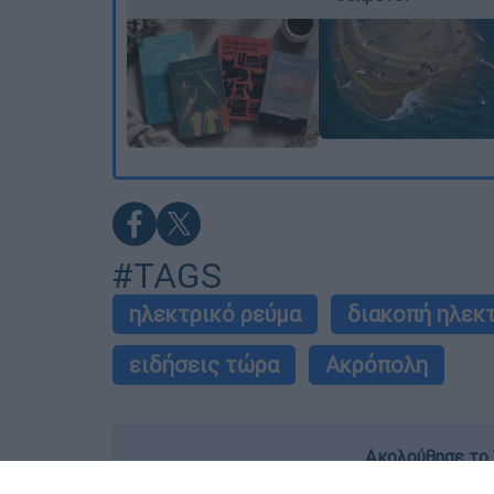
#TAGS
ηλεκτρικό ρεύμα
διακοπή ηλεκ
ειδήσεις τώρα
Ακρόπολη
Ακολούθησε το 
Live όλες οι εξελίξεις λεπτό προς