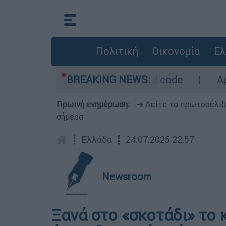
Πολιτική
Οικονομία
Ελ
όμετρο - Οι περιοχές σε red code
BREAKING NEWS:
Αμερικ
Πρωινή ενημέρωση:
➔ Δείτε τα πρωτοσέλι
σήμερα
┋
Ελλάδα
┋
24.07.2025 22:57
Newsroom
Ξανά στο «σκοτάδι» το 