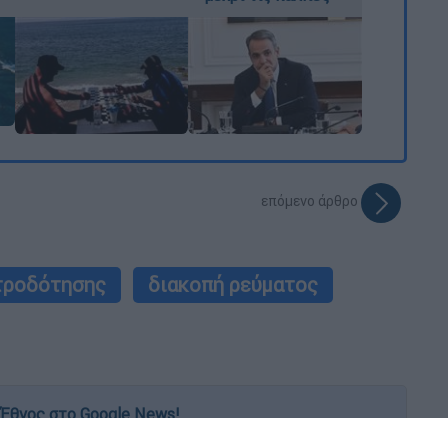
επόμενο άρθρο
τροδότησης
διακοπή ρεύματος
Έθνος στο Google News!
 λεπτό, με την υπογραφή του www.ethnos.gr