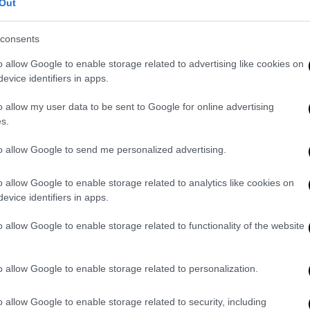
Out
ΑΑΔΕ στον ΟΠΕΚΕΠΕ - Τα στοιχεία
consents
o allow Google to enable storage related to advertising like cookies on
evice identifiers in apps.
α εξόδου της
Αθηνών - Κορίνθου.
Μέχρι
o allow my user data to be sent to Google for online advertising
ιοδίων
Αφιδνών και Ελευσίνας
είναι μικρές,
s.
θεί τις επόμενες ώρες, καθώς φεύγουν και
to allow Google to send me personalized advertising.
 σήμερα,
Παρασκευή
.
o allow Google to enable storage related to analytics like cookies on
evice identifiers in apps.
o allow Google to enable storage related to functionality of the website
o allow Google to enable storage related to personalization.
o allow Google to enable storage related to security, including