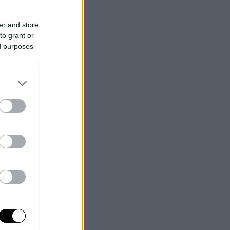
er and store
to grant or
ed purposes