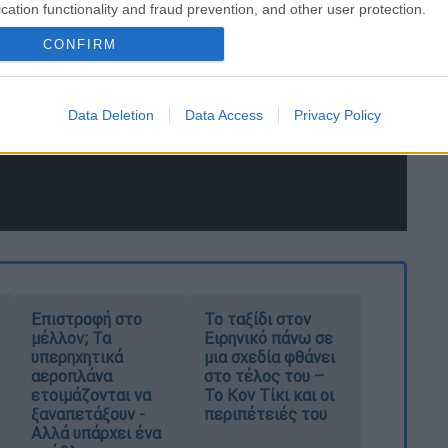
cation functionality and fraud prevention, and other user protection.
CONFIRM
Data Deletion
Data Access
Privacy Policy
Επιστροφή στο
Το ταξίδι στον
μέλλον; Τα
Ειρηνικό πάνω σε
υπερηχητικά
μια σχεδία φθάνει
αεροπλάνα
στο τέλος του –
ετοιμάζονται να
Το Κον Τίκι και οι
ξαναπετάξουν -
περιπέτειές του
Αλλά υπάρχει ένα