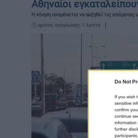
Αθηναίοι εγκαταλείπουν
Η κίνηση αναμένεται να αυξηθεί τις επόμενες
🕛 χρόνος ανάγνωσης: 1 λεπτό ┋
Do Not Pr
If you wish 
sensitive in
confirm you
continue se
information 
further disc
participants