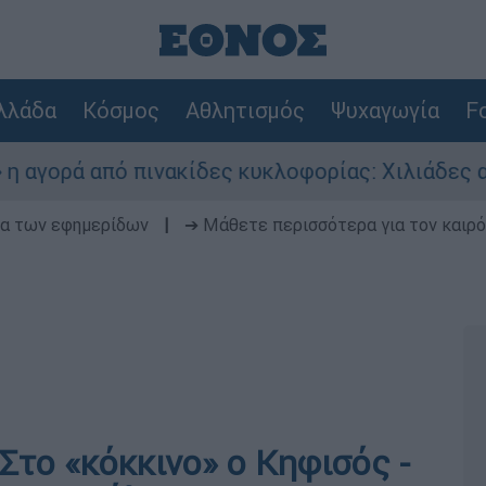
λλάδα
Κόσμος
Αθλητισμός
Ψυχαγωγία
Fo
ά από πινακίδες κυκλοφορίας: Χιλιάδες αυτοκί
δα των εφημερίδων
|
➔ Μάθετε περισσότερα για τον καιρό
Στο «κόκκινο» ο Κηφισός -