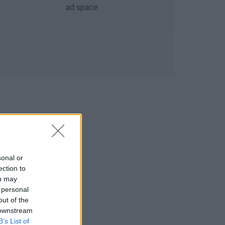
sonal or
ection to
ou may
 personal
out of the
 downstream
B’s List of