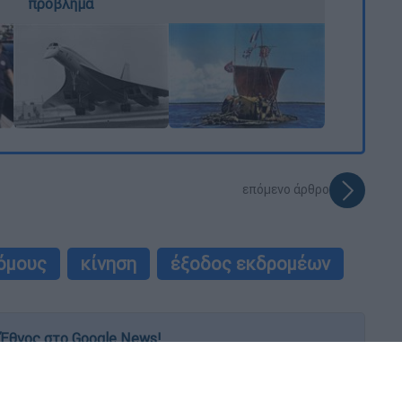
πρόβλημα
επόμενο άρθρο
όμους
κίνηση
έξοδος εκδρομέων
Έθνος στο Google News!
 λεπτό, με την υπογραφή του www.ethnos.gr