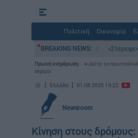
Πολιτική
Οικονομία
Ε
τα μελτέμια στο Αιγαίο
BREAKING NEWS:
«Στέρεψε» η αγορ
Πρωινή ενημέρωση:
➔ Δείτε τα πρωτοσέλι
σήμερα
┋
Ελλάδα
┋
01.08.2025 19:22
Newsroom
Κίνηση στους δρόμους: 