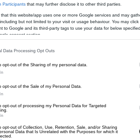
Participants
that may further disclose it to other third parties.
 that this website/app uses one or more Google services and may gath
including but not limited to your visit or usage behaviour. You may click 
 to Google and its third-party tags to use your data for below specifi
ogle consent section.
l Data Processing Opt Outs
o opt-out of the Sharing of my personal data.
 το ΕΘΝΟΣ στη Google
In
εριοχή του
Ρέντη
και
εκτείνεται για πολλά
o opt-out of the Sale of my Personal Data.
αία ώρα στον
Κηφισό
, και το ρεύμα προς
In
ου Αυγούστου εγκαταλείπουν την
to opt-out of processing my Personal Data for Targeted
ing.
In
o opt-out of Collection, Use, Retention, Sale, and/or Sharing
ersonal Data that Is Unrelated with the Purposes for which it
lected.