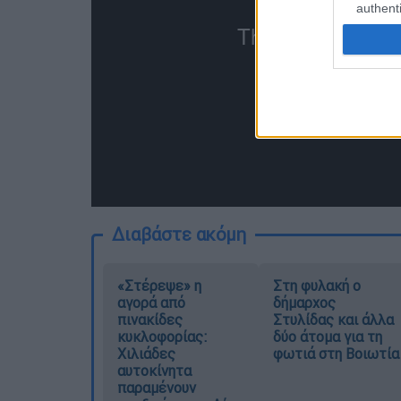
authenti
Διαβάστε ακόμη
«Στέρεψε» η
Στη φυλακή ο
αγορά από
δήμαρχος
πινακίδες
Στυλίδας και άλλα
κυκλοφορίας:
δύο άτομα για τη
Χιλιάδες
φωτιά στη Βοιωτία
αυτοκίνητα
παραμένουν