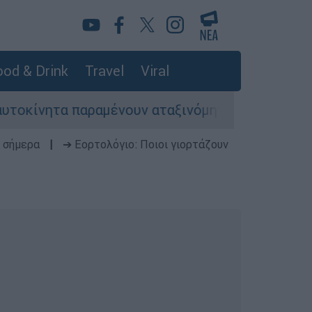
od & Drink
Travel
Viral
νητα παραμένουν αταξινόμητα - Λύση αναζητά το
 σήμερα
|
➔ Εορτολόγιο: Ποιοι γιορτάζουν