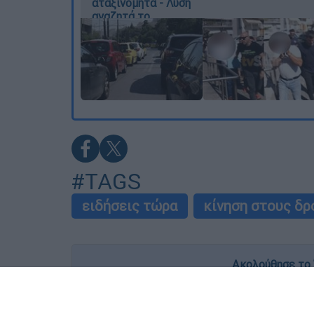
αταξινόμητα - Λύση
αναζητά το
υπουργείο
#TAGS
ειδήσεις τώρα
κίνηση στους δρ
Ακολούθησε το 
Live όλες οι εξελίξεις λεπτό προς