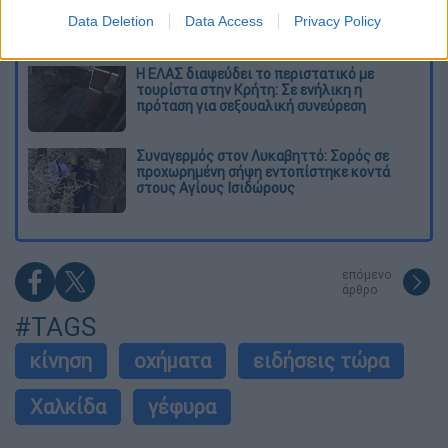
θερμοκρασίες»: Σε δραματικές συνθήκες
Data Deletion
Data Access
Privacy Policy
χιλιάδες μετανάστες στη Θέουτα
Η ΕΛΑΣ διαψεύδει το περιστατικό με
τουρίστα στην Κρήτη: Σε ενήλικη η
πρόταση για σεξουαλική συνεύρεση
Συναγερμός στον Λυκαβηττό: Σορός σε
προχωρημένη σήψη εντοπίστηκε κοντά
στους Αγίους Ισιδώρους
επόμενο
άρθρο
#TAGS
κίνηση
οχήματα
ειδήσεις τώρα
Χαλκίδα
γέφυρα