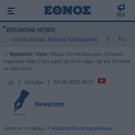
BREAKING NEWS:
 κοντά στους Αγίους Ισιδώρους
Νέα έντ
δημοφιλές τώρα:
«Θέλω τον πατέρα μου»: 27χρονη
παρέσυρε νύφη λίγες ώρες μετά το γάμο της και ζητούσε
να πάει σπίτι...
┋
Ελλάδα
┋
04.08.2025 06:51
Newsroom
Ενότητες στο άρθρο:
📌 «Είμαστε εδώ και περιμένουμε»