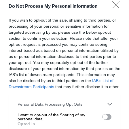
Do Not Process My Personal Information
Χαλκίδα
If you wish to opt-out of the sale, sharing to third parties, or
processing of your personal or sensitive information for
Προσθέστε το ΕΘΝΟΣ στη Google
targeted advertising by us, please use the below opt-out
section to confirm your selection. Please note that after your
opt-out request is processed you may continue seeing
Κυκλοφοριακό κομφούζιο
σημειώθηκε λίγα
interest-based ads based on personal information utilized by
λεπτά πριν από τα μεσάνυχτα της Κυριακής
us or personal information disclosed to third parties prior to
στη
Χαλκίδα
,
όταν η παλιά γέφυρα του
your opt-out. You may separately opt-out of the further
Ευρίπου «κόλλησε» και παρέμεινε ανοιχτή.
disclosure of your personal information by third parties on the
IAB’s list of downstream participants. This information may
also be disclosed by us to third parties on the
IAB’s List of
ΔΙΑΒΑΣΤΕ ΕΠΙΣΗΣ
Downstream Participants
that may further disclose it to other
third parties.
Ελλάδα
|
04.08.2025 05:53
Please note that this website/app uses one or more Google
Personal Data Processing Opt Outs
Παλαιό Φάληρο: Σοκάρουν οι
services and may gather and store information including but
αποκαλύψεις στην υπόθεση με το
not limited to your visit or usage behaviour. You may click to
I want to opt-out of the Sharing of my
personal data.
νεκρό 3χρονο κορίτσι - «Κλειδί» οι
grant or deny consent to Google and its third-party tags to
Opted In
use your data for below specified purposes in below Google