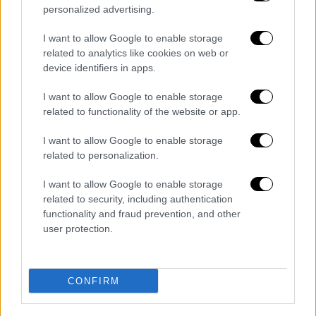
personalized advertising.
απέναντι», είπαν αυτόπτες μάρτυρες.
I want to allow Google to enable storage
related to analytics like cookies on web or
device identifiers in apps.
I want to allow Google to enable storage
related to functionality of the website or app.
I want to allow Google to enable storage
related to personalization.
I want to allow Google to enable storage
related to security, including authentication
functionality and fraud prevention, and other
Διαβάστε ακόμη
user protection.
Kadebostany στο ethnos.gr: «Κάποτε
πίστευα ότι το να είσαι outsider ήταν
αδυναμία, τώρα το βλέπω ως δύναμη»
CONFIRM
«Χωρίς σκηνές και κουβέρτες σε ακραίες