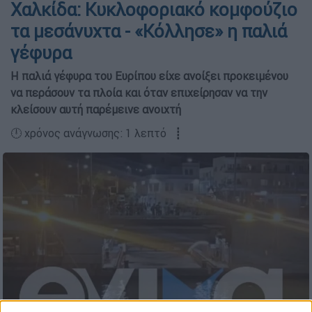
Χαλκίδα: Κυκλοφοριακό κομφούζιο
τα μεσάνυχτα - «Κόλλησε» η παλιά
γέφυρα
Η παλιά γέφυρα του Ευρίπου είχε ανοίξει προκειμένου
να περάσουν τα πλοία και όταν επιχείρησαν να την
κλείσουν αυτή παρέμεινε ανοιχτή
🕛 χρόνος ανάγνωσης: 1 λεπτό ┋