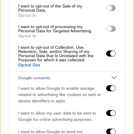
μαρτυρίες από τα αδέλφια
consent section.
I want to opt-out of the Sale of my
Personal Data.
Opted In
I want to opt-out of processing my
«Είμαστε εδώ και περιμένουμε»
Personal Data for Targeted Advertising.
Opted In
Σύμφωνα με πληροφορίες του
evima.gr
η
I want to opt-out of Collection, Use,
παλιά γέφυρα του Ευρίπου είχε ανοίξει
Retention, Sale, and/or Sharing of my
Personal Data that Is Unrelated with the
προκειμένου να περάσουν τα πλοία και όταν
Purposes for which it was collected.
επιχείρησαν να την κλείσουν αυτή παρέμεινε
Opted Out
ανοιχτή,
προκαλώντας κυκλοφοριακά
Google consents
προβλήματα στη Χαλκίδα.
I want to allow Google to enable storage
«Είμαστε εδώ και περιμένουμε διότι η
related to advertising like cookies on web or
γέφυρα δεν κλείνει
. Ενημερώσαμε και το
device identifiers in apps.
λιμεναρχείο. Αυτή την ώρα υπάρχει μεγάλη
I want to allow my user data to be sent to
κίνηση στους δρόμους λόγω του συμβάντος
Google for online advertising purposes.
αυτού. Στέλνουν τα αμάξια από γύρω, αλλά
πολύς κόσμος έχει αφήσει τα οχήματα
I want to allow Google to send me