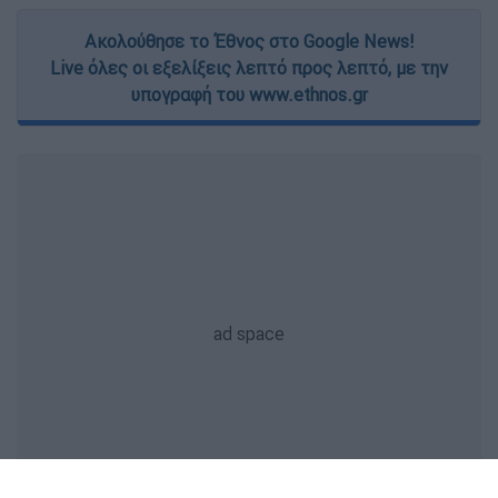
Ακολούθησε το Έθνος στο Google News!
Live όλες οι εξελίξεις λεπτό προς λεπτό, με την
υπογραφή του www.ethnos.gr