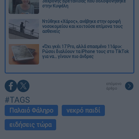
38χρονης Βρετανίδας που δολοφονήθηκε
στην Κυψέλη
Ντύθηκε «Χάρος», ανέβηκε στην οροφή
νοσοκομείου και κοιτούσε επίμονα τους
ασθενείς
«Όχι γκέι 17 Pro, αλλά σπασμένο 11άρι»:
Ρώσοι διαλύουν τα iPhone τους στο TikTok
για να... γίνουν πιο άνδρες
επόμενο
άρθρο
#TAGS
Παλαιό Φάληρο
νεκρό παιδί
ειδήσεις τώρα