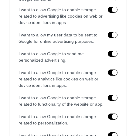
Παράλληλα, από τις Αρχές εξετάζεται το
I want to allow Google to enable storage
related to advertising like cookies on web or
σενάριο η 32χρονη να είχε
συνεργό
, καθώς ο
device identifiers in apps.
ναύαρχος εν αποστρατεία
Νίκος Σπανός
τόνισε πως από τη διερεύνηση της
I want to allow my user data to be sent to
υπόθεσης προκύπτουν
σοβαρές ενδείξεις
,
Google for online advertising purposes.
που δεν μπορούν να αγνοηθούν,
I want to allow Google to send me
υπογραμμίζοντας ότι το παιδί έχει
personalized advertising.
κακοποιηθεί και από άλλον.
I want to allow Google to enable storage
Επιπλέον, ο επίτιμος πρόεδρος αστυνομικών
related to analytics like cookies on web or
υπαλλήλων νοτιοανατολικής Αττικής,
device identifiers in apps.
Γιώργος Καλλιακμάνης
, έκανε επίσης λόγο
I want to allow Google to enable storage
για ύπαρξη συνεργού στο έγκλημα, αλλά και
related to functionality of the website or app.
κακοποίηση
από άλλο πρόσωπο.
I want to allow Google to enable storage
Ακόμα, ο
Νίκος Σπανός
πρόσθεσε ότι η
related to personalization.
Αλγερινής καταγωγής
μητέρα είχε
I want to allow Google to enable storage