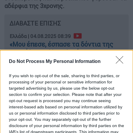
αδέρφια της 3χρονης.
ΔΙΑΒΑΣΤΕ ΕΠΙΣΗΣ
Ελλάδα
|
04.08.2025 08:39
«Μου έπεσε, έσπασε τα δόντια της
και πέθανε»: Η απολογία της
32χρονης μητέρας του 3χρονου
Do Not Process My Personal Information
κοριτσιού και οι αντιφάσεις
If you wish to opt-out of the sale, sharing to third parties, or
processing of your personal or sensitive information for
targeted advertising by us, please use the below opt-out
section to confirm your selection. Please note that after your
Στην ίδια σακούλα υπήρχε και ένα
εισιτήριο
opt-out request is processed you may continue seeing
για το Τραμ.
interest-based ads based on personal information utilized by
us or personal information disclosed to third parties prior to
Πριν λίγες ημέρες, οι Αρχές
έκαναν «φύλλο
your opt-out. You may separately opt-out of the further
disclosure of your personal information by third parties on the
και φτερό»
τo σπίτι της
μητέρας
του
IAB’s list of downstream participants. This information may