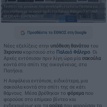
Το σπίτι της γυναίκας που συνελήφθη στα Κάτω Πατήσια για
την υπόθεση με το νεκρό παιδί στο Παλαιό Φάληρο (ΤΑΤΙΑΝΑ
ΜΠΟΛΑΡΗ/EUROKINISSI)
Προσθέστε το ΕΘΝΟΣ στη Google
Νέες εξελίξεις στην
υπόθεση θανάτου
του
3χρονου
κοριτσιού στο
Παλαιό Φάληρο
. Οι
Αρχές εντόπισαν πριν λίγη ώρα μία
σακούλα
κοντά στο σπίτι της οικογένειας, στα
Πατήσια.
Η Ασφάλεια εντόπισε, ειδικότερα, μια
σακούλα κοντά στο σπίτι της σε κάτι
θάμνους. Μέσα βρέθηκαν το
φόρεμα
που
φορούσε στο επίμαχο βίντεο και
ενδεχομένως και τα
ρούχα
που φορούσαν τα