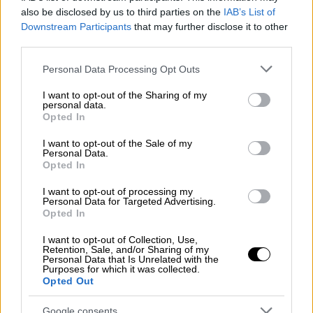
3χρονου κοριτσιού, προκειμένου να βρουν
also be disclosed by us to third parties on the
IAB’s List of
στοιχεία
για την
υπόθεση
που έχει
Downstream Participants
that may further disclose it to other
συγκλονίσει τη χώρα.
third parties.
Please note that this website/app uses one or more Google
Personal Data Processing Opt Outs
services and may gather and store information including but
not limited to your visit or usage behaviour. You may click to
I want to opt-out of the Sharing of my
personal data.
grant or deny consent to Google and its third-party tags to
Opted In
use your data for below specified purposes in below Google
consent section.
I want to opt-out of the Sale of my
Personal Data.
Opted In
I want to opt-out of processing my
Personal Data for Targeted Advertising.
Opted In
Το σπίτι της γυναίκας που συνελήφθη για την υπόθεση με
το νεκρό παιδί στο Παλαιό Φάληρο (ΤΑΤΙΑΝΑ
I want to opt-out of Collection, Use,
ΜΠΟΛΑΡΗ/EUROKINISSI)
Retention, Sale, and/or Sharing of my
Personal Data that Is Unrelated with the
Purposes for which it was collected.
Opted Out
Την ύπαρξη συνεργού εξετάζουν οι
Αρχές
Google consents