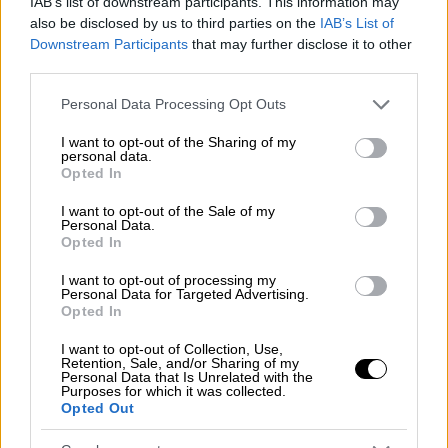
είναι απολύτως κρίσιμες για τη μελλοντική
IAB’s list of downstream participants. This information may
also be disclosed by us to third parties on the
IAB’s List of
μας ασφάλεια. Επομένως, είμαι χαρούμενος
Downstream Participants
that may further disclose it to other
που είστε εδώ και ανυπομονώ να μάθω
third parties.
περισσότερα σχετικά με το τι κάνετε στην
Please note that this website/app uses one or more Google
Ελλάδα, τι έχουν να μας προσφέρουν οι
Personal Data Processing Opt Outs
services and may gather and store information including but
δορυφόροι, ευρύτερα στην κυβέρνηση, αλλά
not limited to your visit or usage behaviour. You may click to
I want to opt-out of the Sharing of my
και πώς μπορείτε να διευρύνετε την
personal data.
grant or deny consent to Google and its third-party tags to
Opted In
παρουσία σας στην Ελλάδα αυξάνοντας την
use your data for below specified purposes in below Google
consent section.
απασχόληση και καθιστώντας το γραφείο
I want to opt-out of the Sale of my
Personal Data.
σας στην Ελλάδα ένα από τα σημαντικότερα
Opted In
γραφεία σας».
I want to opt-out of processing my
Personal Data for Targeted Advertising.
Από την πλευρά του, ο Υπουργός Ψηφιακής
Opted In
Διακυβέρνησης
Δημήτρης
Παπαστεργίου
I want to opt-out of Collection, Use,
σημείωσε: «Στη σημερινή μας επίσκεψη με
Retention, Sale, and/or Sharing of my
Personal Data that Is Unrelated with the
τον Πρωθυπουργό Κυριάκο Μητσοτάκη στις
Purposes for which it was collected.
εγκαταστάσεις της ICEYE είδαμε με μεγάλη
Opted Out
χαρά ότι η εταιρεία δεν ήρθε απλά να ανοίξει