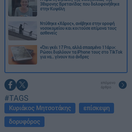
38χρονης Βρετανίδας που δολοφονήθηκε
στην Κυψέλη
Ντύθηκε «Χάρος», ανέβηκε στην οροφή
νοσοκομείου και κοιτούσε επίμονα τους
ασθενείς
«Όχι γκέι 17 Pro, αλλά σπασμένο 11άρι»:
Ρώσοι διαλύουν τα iPhone τους στο TikTok
για να... γίνουν πιο άνδρες
επόμενο
άρθρο
#TAGS
Κυριάκος Μητσοτάκης
επίσκεψη
δορυφόρος