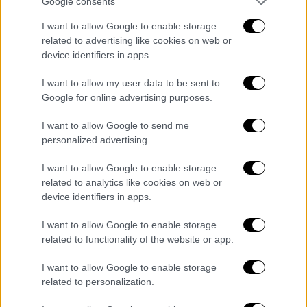
Google consents
ένα γραφείο τυπικά, αλλά κατασκευάζει
ελληνικούς μικροδορυφόρους. Πλέον,
I want to allow Google to enable storage
related to advertising like cookies on web or
τμήματα της παγκόσμιας παραγωγής
device identifiers in apps.
κατασκευάζονται στη χώρα μας από την
εταιρεία που είναι ηγέτης στο χώρο της
I want to allow my user data to be sent to
διαστημικής τεχνολογίας. Εξαιρετικά
Google for online advertising purposes.
σημαντικό είναι το γεγονός ότι μέσω του
I want to allow Google to send me
Ελληνικού Προγράμματος Μικροδορυφόρων,
personalized advertising.
Έλληνες επιστήμονες έχουν επιστρέψει και
απασχολούνται στο οικοσύστημα. Η Γενική
I want to allow Google to enable storage
related to analytics like cookies on web or
Γραμματεία Τηλεπικοινωνιών και
device identifiers in apps.
Ταχυδρομείων και το ΕΛΚΕΔ (Ελληνικό
Κέντρο Διαστήματος) με τη συμβολή της
I want to allow Google to enable storage
ESA (European Space Agency) δημιουργεί τις
related to functionality of the website or app.
συνθήκες, ώστε η Ελλάδα αποκτά τη δική
I want to allow Google to enable storage
της δύναμη στο διάστημα. Και είναι πολύ
related to personalization.
σημαντικό να δούμε τις λύσεις σε