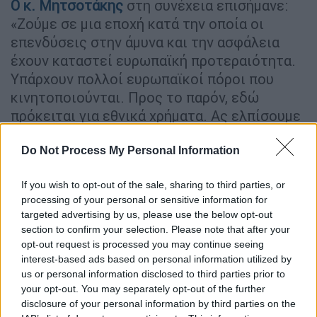
Ο κ.
Μητσοτάκης
στη συνέχεια επισήμανε:
«Ζούμε σε μια εποχή κατά την οποία οι
επενδύσεις στην άμυνα και την ασφάλεια
έχουν καταστεί ευρωπαϊκή προτεραιότητα.
Υπάρχουν πολλοί ευρωπαϊκοί πόροι που
κινητοποιούνται. Προς το παρόν, εδώ
πρόκειται για εθνικά χρήματα. Ας ελπίσουμε
ότι κάποια στιγμή θα είναι και ευρωπαϊκά.
Για εμάς είναι κρίσιμο να παραμείνουμε στην
Do Not Process My Personal Information
τεχνολογική αιχμή της προόδου που
If you wish to opt-out of the sale, sharing to third parties, or
σημειώνουμε ως
Ευρώπη
. Και όταν
processing of your personal or sensitive information for
επιλέγουμε τους νικητές μας σε αυτές τις
targeted advertising by us, please use the below opt-out
νέες αναδυόμενες τεχνολογίες, θα πρέπει να
section to confirm your selection. Please note that after your
υποστηρίξουμε, θεωρώ, αυτές τις
opt-out request is processed you may continue seeing
interest-based ads based on personal information utilized by
τεχνολογίες, αλλά και τις εταιρείες που
us or personal information disclosed to third parties prior to
έχουν αποδείξει ότι μπορούν πραγματικά να
your opt-out. You may separately opt-out of the further
ηγηθούν παγκοσμίως σε τεχνολογίες που θα
disclosure of your personal information by third parties on the