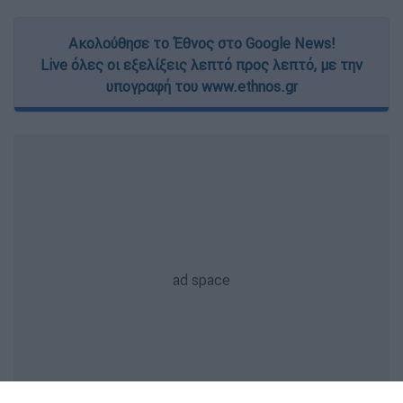
Ακολούθησε το Έθνος στο Google News!
Live όλες οι εξελίξεις λεπτό προς λεπτό, με την
υπογραφή του www.ethnos.gr