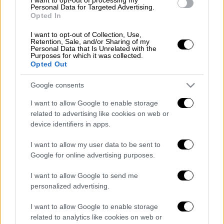
Ελλάδα
|
05.08.2025 14:17
Personal Data for Targeted Advertising.
Σοβαρό τροχαίο στη Θεσσαλονίκη:
Opted In
Δίπλωσε νταλίκα στην ΠΑΘΕ,
I want to opt-out of Collection, Use,
κρέμεται η ρόδα στην αέρα – Δείτε
Retention, Sale, and/or Sharing of my
Personal Data that Is Unrelated with the
φωτογραφία
Purposes for which it was collected.
Opted Out
Ελλάδα
|
06.08.2025 09:09
Google consents
Στο νοσοκομείο 8χρονο παιδί που
I want to allow Google to enable storage
έπεσε από μπαλκόνι στη
related to advertising like cookies on web or
Θεσσαλονίκη - Φέρει σοβαρά
device identifiers in apps.
τραύματα
I want to allow my user data to be sent to
Google for online advertising purposes.
I want to allow Google to send me
Το αγόρι αρχικά μεταφέρθηκε σε
Κέντρο
personalized advertising.
Υγείας
, αλλά τελικά κρίθηκε αναγκαία η
I want to allow Google to enable storage
μεταφορά του στο Νοσοκομείο
related to analytics like cookies on web or
Παπαγεωργίου, όπου και χειρουργήθηκε.