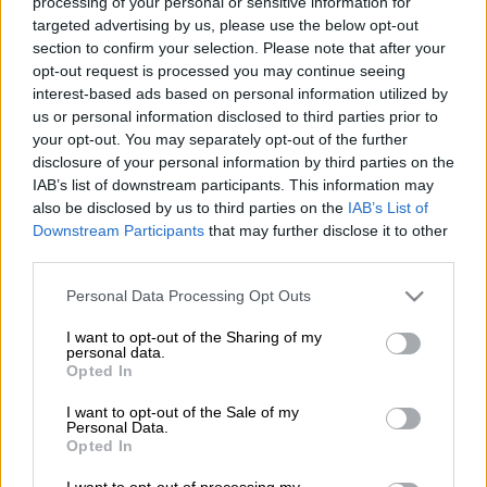
ΜΕΘ/ΚΑΡΑΓΙΑΝΝΗΣ ΜΙΧΑΛΗΣ/EUROKINISSI
processing of your personal or sensitive information for
targeted advertising by us, please use the below opt-out
section to confirm your selection. Please note that after your
opt-out request is processed you may continue seeing
Προσθέστε το ΕΘΝΟΣ στη Google
interest-based ads based on personal information utilized by
us or personal information disclosed to third parties prior to
Σε
νευροχειρουργική επέμβαση
στο
your opt-out. You may separately opt-out of the further
Νοσοκομείο Παπαγεωργίου υποβλήθηκε το
disclosure of your personal information by third parties on the
IAB’s list of downstream participants. This information may
9χρονο αγόρι
που έπεσε χθες (05/08) -κάτω
also be disclosed by us to third parties on the
IAB’s List of
από αδιευκρίνιστες μέχρι στιγμής συνθήκες-
Downstream Participants
that may further disclose it to other
από
μπαλκόνι
πρώτου ορόφου
στην
third parties.
Ασπροβάλτα, στη
Θεσσαλονίκη
.
Please note that this website/app uses one or more Google
Personal Data Processing Opt Outs
services and may gather and store information including but
Το ανήλικο παιδί ως αποτέλεσμα της
not limited to your visit or usage behaviour. You may click to
I want to opt-out of the Sharing of my
πτώσης,
έφερε αιμάτωμα στο κεφάλι
, αλλά
personal data.
grant or deny consent to Google and its third-party tags to
Opted In
και
κάταγμα στο δεξί χέρι
.
use your data for below specified purposes in below Google
consent section.
I want to opt-out of the Sale of my
Personal Data.
ΔΙΑΒΑΣΤΕ ΕΠΙΣΗΣ
Opted In
I want to opt-out of processing my