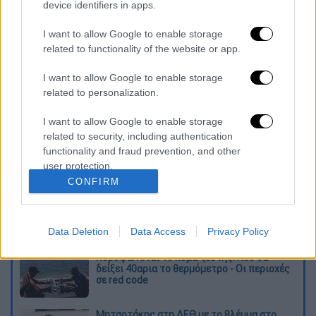
device identifiers in apps.
Αμέσως μετά την επέμβαση, ο
9χρονος
I want to allow Google to enable storage
διακομίστηκε διασωληνωμένος
για νοσηλεία
related to functionality of the website or app.
στη Μονάδα Εντατικής Θεραπείας του
I want to allow Google to enable storage
Ιπποκράτειου Νοσοκομείου.
related to personalization.
Διαβάστε ακόμη
I want to allow Google to enable storage
related to security, including authentication
Ξεφυλλίζοντας... τέσσερις ιστορίες για τη
functionality and fraud prevention, and other
γνώση, τη φύση και την τεχνολογία
user protection.
CONFIRM
Απίστευτη ιστορία στην Ελλάδα – Πώς μια
μπάλα ταξίδεψε στη θάλασσα 80 μίλια για
να κρατήσει ζωντανό έναν 30χρονο!
Data Deletion
Data Access
Privacy Policy
Κορυφώνεται το κύμα ζέστης: Πού θα
δείξει 40αρια το θερμόμετρο - Οι περιοχές
σε red code
Μητσοτάκης στη ΔΕΘ με το βλέμμα στο