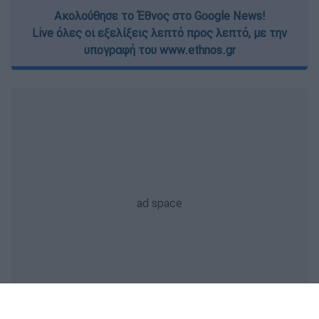
Ακολούθησε το Έθνος στο Google News!
Live όλες οι εξελίξεις λεπτό προς λεπτό, με την
υπογραφή του www.ethnos.gr