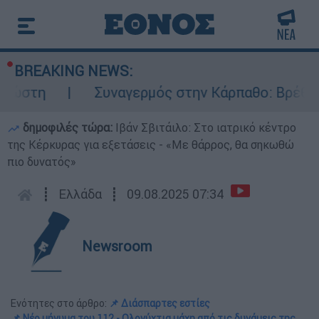
BREAKING NEWS:
Συναγερμός στην Κάρπαθο: Βρέθηκαν παλιά
δημοφιλές τώρα:
Ιβάν Σβιτάιλο: Στο ιατρικό κέντρο
της Κέρκυρας για εξετάσεις - «Με θάρρος, θα σηκωθώ
πιο δυνατός»
┋
Ελλάδα
┋
09.08.2025 07:34
Newsroom
Ενότητες στο άρθρο:
📌 Διάσπαρτες εστίες
📌 Νέο μήνυμα του 112 - Ολονύχτια μάχη από τις δυνάμεις της