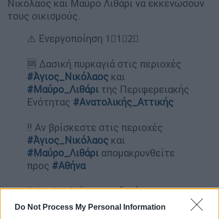
Νικόλαος και Μαύρο Λιθάρι να εκκενώσουν
τους οικισμούς.
⚠️ Ενεργοποίηση 1⃣1⃣2⃣
🆘 Δασική πυρκαγιά στις περιοχές
#Άγιος_Νικόλαος
και
#Μαύρο_Λιθάρι
της Περιφερειακής
Ενότητας
#Ανατολικής_Αττικής
‼️ Αν βρίσκεστε στις περιοχές
#Άγιος_Νικόλαος
και
#Μαύρο_Λιθάρι
απομακρυνθείτε
προς
#Αθήνα
‼️ Ακολουθείτε τις οδηγίες των
Αρχών
Do Not Process My Personal Information