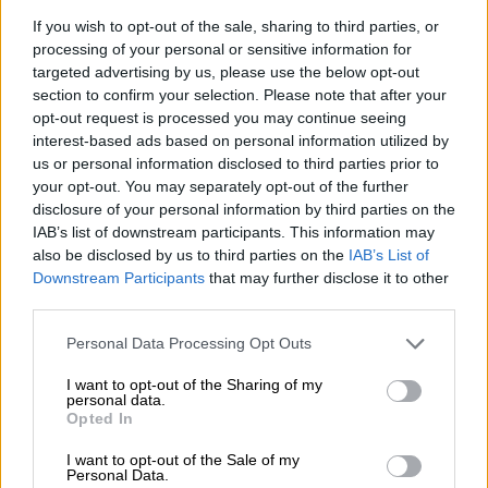
ℹ️…
If you wish to opt-out of the sale, sharing to third parties, or
processing of your personal or sensitive information for
— 112 Greece (@112Greece)
August
targeted advertising by us, please use the below opt-out
9, 2025
section to confirm your selection. Please note that after your
opt-out request is processed you may continue seeing
interest-based ads based on personal information utilized by
«Αν βρίσκεστε στις περιοχές Άγιος
us or personal information disclosed to third parties prior to
Νικόλαος και Μαύρο_Λιθάρι
your opt-out. You may separately opt-out of the further
απομακρυνθείτε προς #Αθήνα. Ακολουθείτε
disclosure of your personal information by third parties on the
τις οδηγίες των Αρχών», αναφέρει το
IAB’s list of downstream participants. This information may
also be disclosed by us to third parties on the
IAB’s List of
μήνυμα.Σ
Downstream Participants
that may further disclose it to other
third parties.
σύμφωνα με όσα δήλωσε τα ξημερώματα ο
αντιδήμαρχος Σαρωνικού,
Σταύρος
Please note that this website/app uses one or more Google
Personal Data Processing Opt Outs
Πετρόπουλος
στο ΕΡΤΝews, το ένα μέτωπο
services and may gather and store information including but
not limited to your visit or usage behaviour. You may click to
I want to opt-out of the Sharing of my
πηγαίνει προς τη Γερακίνα στην παλαιά
personal data.
grant or deny consent to Google and its third-party tags to
χωματερή της Παλαιάς Φώκαιας, ένα προς
Opted In
use your data for below specified purposes in below Google
τον οικισμό Καταφυγή και ένα στο Θυμάρι.
consent section.
I want to opt-out of the Sale of my
Personal Data.