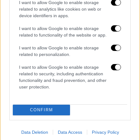
I want to allow Google to enable storage
video
related to analytics like cookies on web or
device identifiers in apps.
I want to allow Google to enable storage
related to functionality of the website or app.
I want to allow Google to enable storage
Νεκρός ηλικιωμένος στην Κερατέα
related to personalization.
I want to allow Google to enable storage
Σύμφωνα με την
Πυροσβεστική
, οι
related to security, including authentication
πυροσβεστικές δυνάμεις εντόπισαν εντός
functionality and fraud prevention, and other
πλινθόκτιστης κατασκευής, απανθρακωμένο,
user protection.
τον ηλικιωμένο άνδρα, κατά τη διάρκεια
κατάσβεσης της φωτιάς σε αυτή, κοντά στην
περιοχή έναρξης της πυρκαγιάς στο
Τογάνι
CONFIRM
Κερατέας
. Ο άνδρας ήταν 76 ετών, ενώ
πληροφορίες από την
Πολιτική
Προστασία
Data Deletion
Data Access
Privacy Policy
που επικαλείται μαρτυρίες γειτόνων