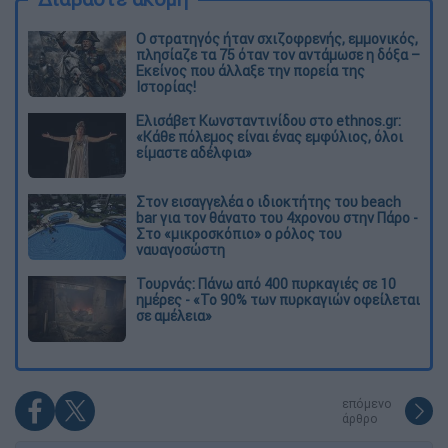
O στρατηγός ήταν σχιζοφρενής, εμμονικός,
πλησίαζε τα 75 όταν τον αντάμωσε η δόξα –
Εκείνος που άλλαξε την πορεία της
Ιστορίας!
Ελισάβετ Κωνσταντινίδου στο ethnos.gr:
«Κάθε πόλεμος είναι ένας εμφύλιος, όλοι
είμαστε αδέλφια»
Στον εισαγγελέα ο ιδιοκτήτης του beach
bar για τον θάνατο του 4χρονου στην Πάρο -
Στο «μικροσκόπιο» ο ρόλος του
ναυαγοσώστη
Τουρνάς: Πάνω από 400 πυρκαγιές σε 10
ημέρες - «Το 90% των πυρκαγιών οφείλεται
σε αμέλεια»
επόμενο
άρθρο