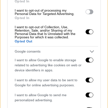
«Η νύχτα είναι πάρα πολύ δύσκολη. Οι άνεμοι
Opted In
πνέουν με πάρα πολύ μεγάλη ένταση που
I want to opt-out of processing my
σημαίνει ότι είναι πολύ δύσκολη η
Personal Data for Targeted Advertising.
Opted In
κατάσβεσή της. Ελπίζουμε να μην
ενισχυθούν το πρωί οι άνεμοι για να
I want to opt-out of Collection, Use,
Retention, Sale, and/or Sharing of my
μπορέσουν τα πτητικά μέσα να συνδράμουν
Personal Data that Is Unrelated with the
Purposes for which it was collected.
στην κατάσβεση της πυρκαγιάς», είπε
Opted Out
χαρακτηριστικά ο κ.
Πετρόπουλος
.
Google consents
Ο αντιδήμαρχος Σαρωνικού έκανε λόγο για
I want to allow Google to enable storage
πολύ μεγάλη καταστροφή και πάρα πολλές
related to advertising like cookies on web or
ζημιές, οι οποίες θα φανούν με το πρώτο
device identifiers in apps.
φως της ημέρας
I want to allow my user data to be sent to
Google for online advertising purposes.
I want to allow Google to send me
personalized advertising.