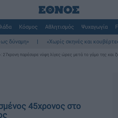
λάδα
Κόσμος
Αθλητισμός
Ψυχαγωγία
F
ύναμη»
«Χωρίς σκηνές και κουβέρτες σε α
 27χρονη παρέσυρε νύφη λίγες ώρες μετά το γάμο της και ζη
σμένος 45χρονος στο
ος