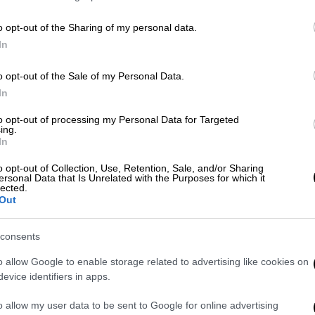
o opt-out of the Sharing of my personal data.
In
o opt-out of the Sale of my Personal Data.
In
 το ΕΘΝΟΣ στη Google
to opt-out of processing my Personal Data for Targeted
ing.
In
θηκε πολίτης στο
Πανόραμα
Θεσσαλονίκης
,
 άνδρα, που ήταν σε μονόζυγο του
o opt-out of Collection, Use, Retention, Sale, and/or Sharing
ersonal Data that Is Unrelated with the Purposes for which it
lected.
Out
consents
o allow Google to enable storage related to advertising like cookies on
evice identifiers in apps.
43χρονο που βρέθηκε απαγχονισμένος
o allow my user data to be sent to Google for online advertising
α τελευταία του ίχνη