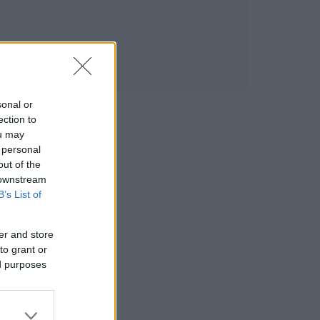
sonal or
ection to
ou may
 personal
out of the
 downstream
B’s List of
er and store
to grant or
ed purposes