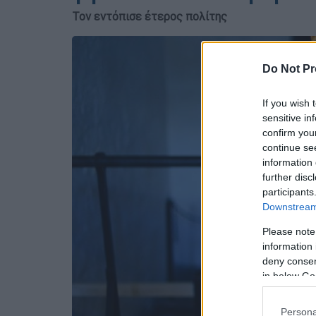
Τον εντόπισε έτερος πολίτης
Do Not Pr
If you wish 
sensitive in
confirm you
continue se
information 
further disc
participants
Downstream 
Please note
information 
deny consent
in below Go
Persona