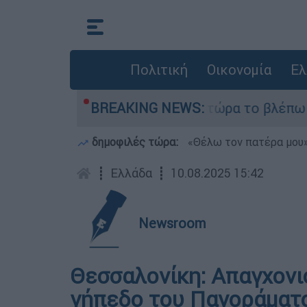
Πολιτική
Οικονομία
Ελ
σαι outsider ήταν αδυναμία, τώρα το βλέπω ως δ
BREAKING NEWS:
δημοφιλές τώρα:
«Θέλω τον πατέρα μου»:
┋
Ελλάδα
┋
10.08.2025 15:42
Newsroom
Θεσσαλονίκη: Απαγχονι
γήπεδο του Πανοράματ