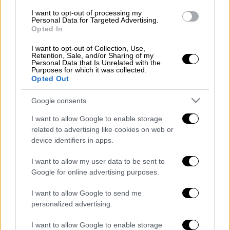
νοσοκομείο
I want to opt-out of processing my
Personal Data for Targeted Advertising.
Opted In
Οι παραβάσεις
I want to opt-out of Collection, Use,
Retention, Sale, and/or Sharing of my
Personal Data that Is Unrelated with the
Purposes for which it was collected.
Σύμφωνα με την ίδια ανακοίνωση, το
Opted Out
ενδιαφέρον στη συγκεκριμένη υπόθεση είναι
ότι η γνωστή επιχείρηση
βρέθηκε να μην
Google consents
έχει διασυνδέσει το POS με την ταμειακή
I want to allow Google to enable storage
μηχανή, και να μην έχει εκδώσει 62
related to advertising like cookies on web or
αποδείξεις αξίας 3.800 ευρώ
, πλέον ΦΠΑ 900
device identifiers in apps.
εύρω ούσα σε ένα από τα κεντρικότερα
I want to allow my user data to be sent to
σημεία της πόλης της
Ρόδου
.
Google for online advertising purposes.
Δηλαδή, δεν είχε προχωρήσει στη
I want to allow Google to send me
διασύνδεση και δεν είχε κόψει αποδείξεις
personalized advertising.
για τη συντριπτική πλειονότητα των
I want to allow Google to enable storage
ομπρελών, που χρησιμοποιούνταν εκείνη την