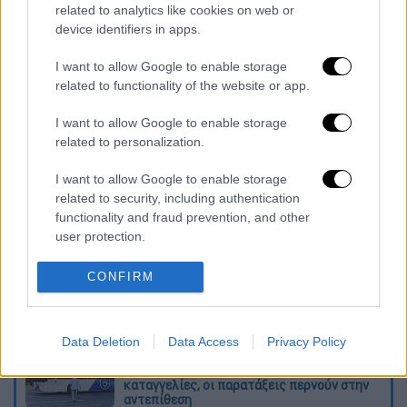
related to analytics like cookies on web or
ώρα, παρά το γεγονός πως
έχει έδρα σε
device identifiers in apps.
περιοχή, όπου μόνο απαρατήρητη δεν περνά
(και όντως δεν πέρασε από την ΑΑΔΕ).
I want to allow Google to enable storage
related to functionality of the website or app.
Στο beach restaurant
επιβλήθηκε πρόστιμο
I want to allow Google to enable storage
10.500 ευρώ
και λουκέτο για 48 ώρες.
related to personalization.
Διαβάστε ακόμη
I want to allow Google to enable storage
related to security, including authentication
Δημιούργησαν με AI νέους ιούς μέσα σε
functionality and fraud prevention, and other
λίγες ώρες - Γιατί προβληματίζονται οι
επιστήμονες
user protection.
CONFIRM
Σαν το τρομακτικό It: 15χρονο ντυμένος
κλόουν μαχαίρωσε μέχρι θανάτου
ηλικιωμένο - Τον κατέγραψε κάμερα
Data Deletion
Data Access
Privacy Policy
«Πόλεμος» για τους χρόνους των
δρομολογίων: Τα σωματεία απαντούν στις
καταγγελίες, οι παρατάξεις περνούν στην
αντεπίθεση