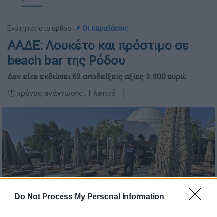
Ενότητες στο άρθρο:
📌 Οι παραβάσεις
ΑΑΔΕ: Λουκέτο και πρόστιμο σε
beach bar της Ρόδου
Δεν είχε εκδώσει 62 αποδείξεις αξίας 3.800 ευρώ
🕛 χρόνος ανάγνωσης: 1 λεπτό ┋
Do Not Process My Personal Information