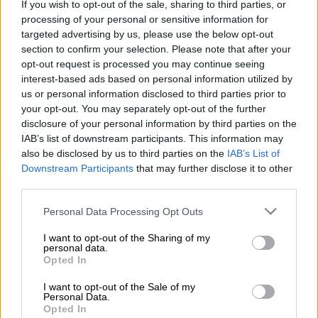
If you wish to opt-out of the sale, sharing to third parties, or
processing of your personal or sensitive information for
Λουκέτο σε beach bar (ΑΠΕ-ΜΠΕ)
targeted advertising by us, please use the below opt-out
section to confirm your selection. Please note that after your
opt-out request is processed you may continue seeing
Προσθέστε το ΕΘΝΟΣ στη Google
interest-based ads based on personal information utilized by
us or personal information disclosed to third parties prior to
your opt-out. You may separately opt-out of the further
Ακόμα μία περίπτωση φοροδιαφυγής σε
disclosure of your personal information by third parties on the
τουριστικό προορισμό
εντόπισαν οι
IAB’s list of downstream participants. This information may
ελεγκτές της
Ανεξάρτητης Αρχής Δημοσίων
also be disclosed by us to third parties on the
IAB’s List of
Downstream Participants
that may further disclose it to other
Εσόδων
, όπως ανακοινώθηκε σήμερα.
third parties.
Please note that this website/app uses one or more Google
ΔΙΑΒΑΣΤΕ ΕΠΙΣΗΣ
Personal Data Processing Opt Outs
services and may gather and store information including but
not limited to your visit or usage behaviour. You may click to
I want to opt-out of the Sharing of my
Ελλάδα
|
13.08.2025 12:35
personal data.
grant or deny consent to Google and its third-party tags to
Opted In
Ιεράπετρα: Τραυματίστηκε γυναίκα
use your data for below specified purposes in below Google
που εγκλωβίστηκε σε βράχια μετά
consent section.
I want to opt-out of the Sale of my
Personal Data.
από τροχαίο - Μεταφέρθηκε στο
Opted In