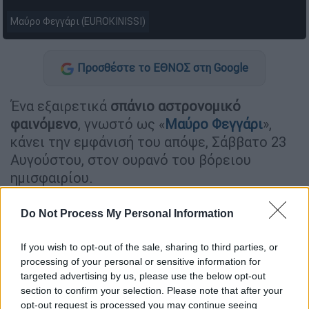
Μαύρο Φεγγάρι (EUROKINISSI)
Προσθέστε το ΕΘΝΟΣ στη Google
Ένα εξαιρετικά
σπάνιο αστρονομικό
φαινόμενο
, γνωστό ως «
Μαύρο Φεγγάρι
»,
κάνει την εμφάνισή του απόψε, Σάββατο 23
Αυγούστου, στον ουρανό του βόρειου
ημισφαιρίου.
Do Not Process My Personal Information
ΔΙΑΒΑΣΤΕ ΕΠΙΣΗΣ
Ελλάδα
|
23.08.2025 11:44
If you wish to opt-out of the sale, sharing to third parties, or
processing of your personal or sensitive information for
Τραγωδία στα Νέα Στύρα: 56χρονη
targeted advertising by us, please use the below opt-out
νεκρή σε πάρκινγκ δίπλα στο
section to confirm your selection. Please note that after your
αυτοκίνητό της
opt-out request is processed you may continue seeing