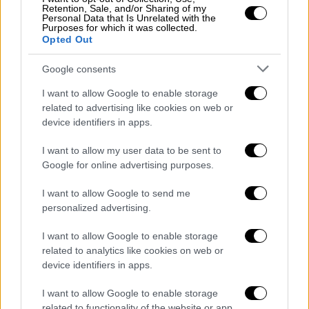
φωτεινή πλευρά της
Σελήνης
«κοιτά» προς
Retention, Sale, and/or Sharing of my
Personal Data that Is Unrelated with the
τον Ήλιο και μακριά από τη Γη, καθιστώντας
Purposes for which it was collected.
Opted Out
την πρακτικά αόρατη στον ουρανό.
Google consents
Κάθε εποχή συνήθως περιλαμβάνει τρεις
I want to allow Google to enable storage
νέες σελήνες, ωστόσο
η διάρκεια του
related to advertising like cookies on web or
σεληνιακού κύκλου (29,5 ημέρες) δεν
device identifiers in apps.
ταυτίζεται απόλυτα με το ημερολογιακό
I want to allow my user data to be sent to
σύστημα
. Όταν μέσα σε μία εποχή συμβούν
Google for online advertising purposes.
τέσσερις νέες σελήνες, η τρίτη φέρει την
ανεπίσημη ονομασία «Μαύρο Φεγγάρι».
I want to allow Google to send me
personalized advertising.
Το προηγούμενο αντίστοιχο φαινόμενο είχε
καταγραφεί στις 19 Μαΐου 2023. Φέτος, στο
I want to allow Google to enable storage
related to analytics like cookies on web or
βόρειο ημισφαίριο,
οι νέες σελήνες του
device identifiers in apps.
καλοκαιριού καταγράφηκαν στις 25 Ιουνίου,
23 Ιουλίου, 23 Αυγούστου
(το σημερινό
I want to allow Google to enable storage
Μαύρο Φεγγάρι) και 21 Σεπτεμβρίου.
related to functionality of the website or app.