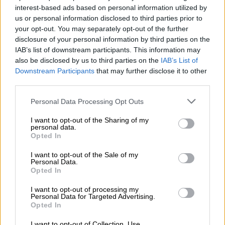
interest-based ads based on personal information utilized by
us or personal information disclosed to third parties prior to
your opt-out. You may separately opt-out of the further
disclosure of your personal information by third parties on the
Η προέλευση του όρου και ο λόγος
IAB’s list of downstream participants. This information may
της σπανιότητας
also be disclosed by us to third parties on the
IAB’s List of
Downstream Participants
that may further disclose it to other
Αν και ο όρος δεν αποτελεί επίσημη
third parties.
επιστημονική ορολογία,
χρησιμοποιείται
Please note that this website/app uses one or more Google
Personal Data Processing Opt Outs
ευρέως για να περιγράψει ασυνήθιστες
services and may gather and store information including but
χρονικές συμπτώσεις
στην εμφάνιση νέας
not limited to your visit or usage behaviour. You may click to
I want to opt-out of the Sharing of my
personal data.
σελήνης.
grant or deny consent to Google and its third-party tags to
Opted In
use your data for below specified purposes in below Google
Το φαινόμενο που παρατηρείται φέτος
consent section.
I want to opt-out of the Sale of my
Personal Data.
κατατάσσεται στην κατηγορία του εποχικού
Opted In
Μαύρου Φεγγαριού:
πρόκειται για την τρίτη
I want to opt-out of processing my
νέα σελήνη μέσα στην ίδια εποχή – το
Personal Data for Targeted Advertising.
φετινό καλοκαίρι περιλαμβάνει συνολικά
Opted In
τέσσερις
. Κατά τη φάση της νέας σελήνης, η
I want to opt-out of Collection, Use,