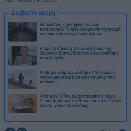
Διαβάστε ακόμη
Εκτελέσεις, συλλήψεις και νέοι
περιορισμοί: Το Ιράν σκληραίνει τη γραμμή
στο εσωτερικό εν μέσω πολέμου
Η πρώτη δήλωση της οικογένειας της
38χρονης Βρετανίδας που δολοφονήθηκε
στην Κυψέλη
Ντύθηκε «Χάρος», ανέβηκε στην οροφή
νοσοκομείου και κοιτούσε επίμονα τους
ασθενείς
«Όχι γκέι 17 Pro, αλλά σπασμένο 11άρι»:
Ρώσοι διαλύουν τα iPhone τους στο TikTok
για να... γίνουν πιο άνδρες