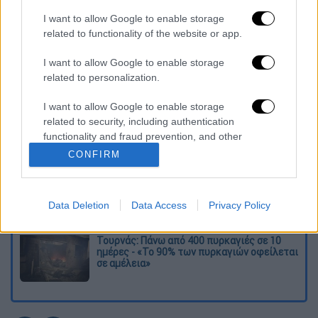
της προσάραξης
.
I want to allow Google to enable storage
related to functionality of the website or app.
Διαβάστε ακόμη
I want to allow Google to enable storage
O στρατηγός ήταν σχιζοφρενής, εμμονικός,
πλησίαζε τα 75 όταν τον αντάμωσε η δόξα –
related to personalization.
Εκείνος που άλλαξε την πορεία της
Ιστορίας!
I want to allow Google to enable storage
related to security, including authentication
Ελισάβετ Κωνσταντινίδου στο ethnos.gr:
«Κάθε πόλεμος είναι ένας εμφύλιος, όλοι
functionality and fraud prevention, and other
είμαστε αδέλφια»
user protection.
CONFIRM
Στον εισαγγελέα ο ιδιοκτήτης του beach
bar για τον θάνατο του 4χρονου στην Πάρο -
Στο «μικροσκόπιο» ο ρόλος του
Data Deletion
Data Access
Privacy Policy
ναυαγοσώστη
Τουρνάς: Πάνω από 400 πυρκαγιές σε 10
ημέρες - «Το 90% των πυρκαγιών οφείλεται
σε αμέλεια»