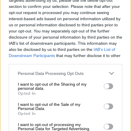
targeted advertising by us, please use the below opt-out
section to confirm your selection. Please note that after your
opt-out request is processed you may continue seeing
Προσθέστε το ΕΘΝΟΣ στη Google
interest-based ads based on personal information utilized by
us or personal information disclosed to third parties prior to
Ιστιοφόρο
σκάφος
με σημαία Νέας
your opt-out. You may separately opt-out of the further
disclosure of your personal information by third parties on the
Ζηλανδίας προσάραξε
το πρωί της Κυριακής
IAB’s list of downstream participants. This information may
(24/08)
στη θαλάσσια περιοχή Καναπίτσας
,
also be disclosed by us to third parties on the
IAB’s List of
νότια της
Σκιάθου
.
Downstream Participants
that may further disclose it to other
third parties.
ΔΙΑΒΑΣΤΕ ΕΠΙΣΗΣ
Please note that this website/app uses one or more Google
Personal Data Processing Opt Outs
services and may gather and store information including but
Ελλάδα
|
24.08.2025 10:27
not limited to your visit or usage behaviour. You may click to
I want to opt-out of the Sharing of my
personal data.
grant or deny consent to Google and its third-party tags to
Αντίστροφη μέτρηση για τον
Opted In
use your data for below specified purposes in below Google
Προσωπικό Αριθμό: Πώς εκδίδεται -
consent section.
I want to opt-out of the Sale of my
Όσα πρέπει να γνωρίζετε
Personal Data.
Opted In
I want to opt-out of processing my
Personal Data for Targeted Advertising.