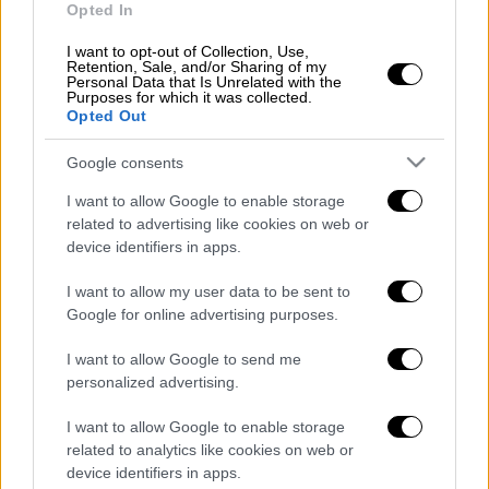
Opted In
Οι πρώτες πληροφορίες
I want to opt-out of Collection, Use,
Στο σκάφος επιβαίνουν
πέντε άτομα
, ενώ
Retention, Sale, and/or Sharing of my
Personal Data that Is Unrelated with the
στο σημείο έσπευσε άμεσα Πλωτό Σκάφος
Purposes for which it was collected.
Opted Out
του
Λιμενικού Σώματος
, με σκοπό την
παροχή βοήθειας. Παράλληλα, αναμένεται
η
Google consents
συνδρομή ιδιωτικού σκάφους με δύτη,
I want to allow Google to enable storage
προκειμένου να εκτιμηθεί η κατάσταση του
related to advertising like cookies on web or
ιστιοφόρου και να εξεταστεί το ενδεχόμενο
device identifiers in apps.
ρυμούλκησης
.
I want to allow my user data to be sent to
Στην περιοχή επικρατούν άνεμοι εντάσεως
Google for online advertising purposes.
έως και 5 μποφόρ, ωστόσο, σύμφωνα με τις
I want to allow Google to send me
πρώτες πληροφορίες,
δεν έχει αναφερθεί
personalized advertising.
τραυματισμός κανενός εκ των
επιβαινόντων
.
I want to allow Google to enable storage
related to analytics like cookies on web or
Οι αρμόδιες αρχές
διερευνούν τις συνθήκες
device identifiers in apps.