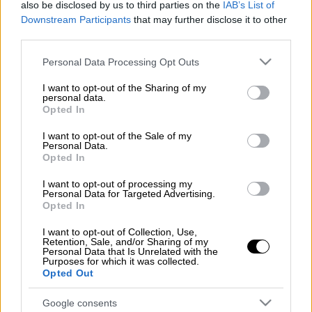
also be disclosed by us to third parties on the
IAB’s List of
Downstream Participants
that may further disclose it to other
Προσθέστε το ΕΘΝΟΣ στη Google
third parties.
Please note that this website/app uses one or more Google
Πραγματοποιήθηκε η σημερινή (24/8)
Personal Data Processing Opt Outs
services and may gather and store information including but
κλήρωση του Τζόκερ
.
not limited to your visit or usage behaviour. You may click to
I want to opt-out of the Sharing of my
personal data.
grant or deny consent to Google and its third-party tags to
Opted In
use your data for below specified purposes in below Google
ΔΙΑΒΑΣΤΕ ΕΠΙΣΗΣ
consent section.
I want to opt-out of the Sale of my
Personal Data.
Ελλάδα
|
19.08.2025 21:51
Opted In
Κλήρωση Eurojackpot: Αυτοί είναι οι
I want to opt-out of processing my
αριθμοί που κερδίζουν
Personal Data for Targeted Advertising.
Opted In
I want to opt-out of Collection, Use,
Retention, Sale, and/or Sharing of my
Personal Data that Is Unrelated with the
Οι
τυχεροί
αριθμοί
είναι οι 1,11, 19, 30, 37 και
Purposes for which it was collected.
Τζόκερ το 20.
Opted Out
Οι κληρώσεις του Τζόκερ
Google consents