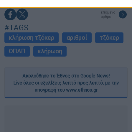
related to security, including authentication
functionality and fraud prevention, and other
επόμενο
user protection.
άρθρο
#TAGS
κλήρωση τζόκερ
αριθμοί
τζόκερ
ΟΠΑΠ
κλήρωση
Ακολούθησε το Έθνος στο Google News!
Live όλες οι εξελίξεις λεπτό προς λεπτό, με την
υπογραφή του www.ethnos.gr