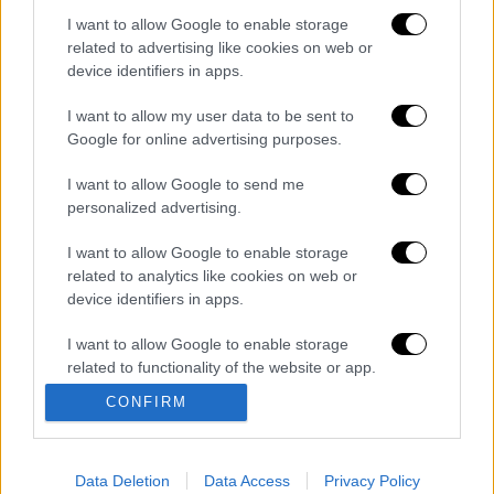
πραγματοποιούνται κάθε
Τρίτη
,
Πέμπτη
και
I want to allow Google to enable storage
Κυριακή
στις 22:00.
related to advertising like cookies on web or
device identifiers in apps.
Διαβάστε ακόμη
I want to allow my user data to be sent to
Δημιούργησαν με AI νέους ιούς μέσα σε
Google for online advertising purposes.
λίγες ώρες - Γιατί προβληματίζονται οι
επιστήμονες
I want to allow Google to send me
personalized advertising.
Σαν το τρομακτικό It: 15χρονο ντυμένος
κλόουν μαχαίρωσε μέχρι θανάτου
I want to allow Google to enable storage
ηλικιωμένο - Τον κατέγραψε κάμερα
related to analytics like cookies on web or
device identifiers in apps.
«Πόλεμος» για τους χρόνους των
δρομολογίων: Τα σωματεία απαντούν στις
I want to allow Google to enable storage
καταγγελίες, οι παρατάξεις περνούν στην
related to functionality of the website or app.
αντεπίθεση
CONFIRM
Κόλαφος ΟΟΣΑ: Στην τελευταία θέση η
I want to allow Google to enable storage
Ελλάδα για το πραγματικό διαθέσιμο
related to personalization.
εισόδημα των νοικοκυριών
Data Deletion
Data Access
Privacy Policy
I want to allow Google to enable storage