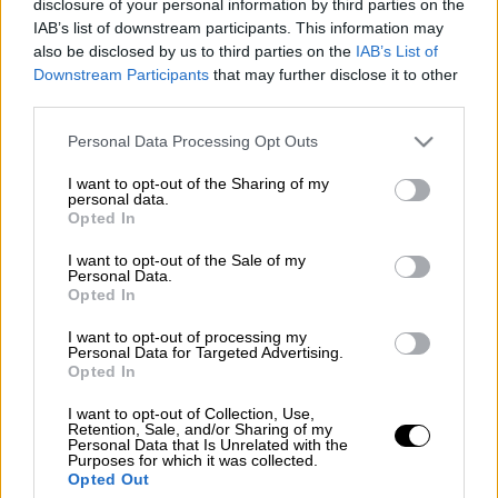
disclosure of your personal information by third parties on the
IAB’s list of downstream participants. This information may
Προσθέστε το ΕΘΝΟΣ στη Google
also be disclosed by us to third parties on the
IAB’s List of
Downstream Participants
that may further disclose it to other
third parties.
Δύο
τροχαία ατυχήματα
με συνολικά επτά
τραυματίες
σημειώθηκαν μέσα
σε περίπου
Please note that this website/app uses one or more Google
Personal Data Processing Opt Outs
services and may gather and store information including but
είκοσι λεπτά
, το απόγευμα της Δευτέρας 25
not limited to your visit or usage behaviour. You may click to
I want to opt-out of the Sharing of my
Αυγούστου, στη λεωφόρο Γεωργικής
personal data.
grant or deny consent to Google and its third-party tags to
Opted In
Σχολής, στη
Θεσσαλονίκη
.
use your data for below specified purposes in below Google
consent section.
I want to opt-out of the Sale of my
Ειδικότερα και όπως αναφέρει η voria,gr, στο
Personal Data.
Opted In
πρώτο τροχαίο, που σημειώθηκε περίπου
στις 6:00 το απόγευμα,
ενεπλάκησαν
δύο
I want to opt-out of processing my
Personal Data for Targeted Advertising.
οχήματα
. Από τη σύγκρουση, που
Opted In
σημειώθηκε στο ρεύμα εισόδου στην πόλη,
τραυματίστηκαν ελαφρά
δύο άτομα
και
I want to opt-out of Collection, Use,
Retention, Sale, and/or Sharing of my
μεταφέρθηκαν στο
Personal Data that Is Unrelated with the
Purposes for which it was collected.
νοσοκομείο Παπαγεωργίου.
Opted Out