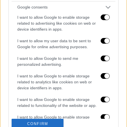
Είκοσι λεπτά αργότερα, στον ίδιο δρόμο,
Google consents
σημειώθηκε ακόμη ένα τροχαίο με την
I want to allow Google to enable storage
εμπλοκή
τριών οχημάτων
. Από τη σύγκρουση
related to advertising like cookies on web or
αυτή
τραυματίστηκαν ελαφρά
πέντε
device identifiers in apps.
άτομα
, τα οποία επίσης μεταφέρθηκαν στο
I want to allow my user data to be sent to
νοσοκομείο Παπαγεωργίου.
Google for online advertising purposes.
Διαβάστε ακόμη
I want to allow Google to send me
personalized advertising.
Συνελήφθησαν δύο μέλη μαφίας στο
Παλαιό Φάληρο - Οι εκβιασμοί, οι
ξυλοδαρμοί και τα προσωνύμια «πίτμπουλ»
I want to allow Google to enable storage
και «μπουλντόγκ»
related to analytics like cookies on web or
device identifiers in apps.
Βίντεο-σοκ από το μακελειό σε σχολείο
στην Ταϊλάνδη: Η στιγμή που ο 14χρονος
ανοίγει πυρ - Στους 9 ανέβηκαν οι νεκροί
I want to allow Google to enable storage
related to functionality of the website or app.
Νέα αποχώρηση από το κόμμα Καρυστιανού:
I want to allow Google to enable storage
Καταγγελίες Μπρουτζάκη για «αυθαιρεσία,
φίμωση και δολοφονία χαρακτήρων»
related to personalization.
CONFIRM