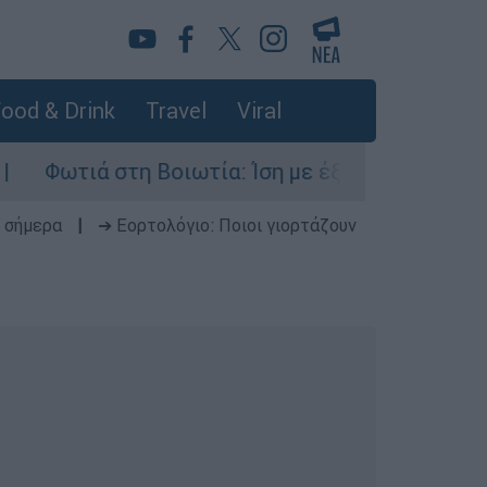
ood & Drink
Travel
Viral
ιά στη Βοιωτία: Ίση με έξι ατομικές βόμβες της
 σήμερα
|
➔ Εορτολόγιο: Ποιοι γιορτάζουν