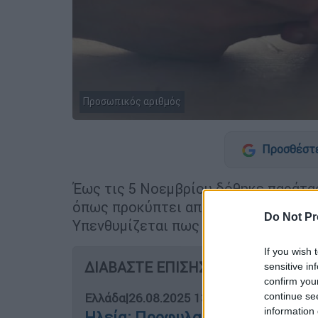
Προσωπικός αριθμός
Προσθέστε
Έως τις 5 Νοεμβρίου δόθηκε παράτα
όπως προκύπτει από ανακοίνωση το
Do Not Pr
Υπενθυμίζεται πως αρχικά η προθεσμ
If you wish 
ΔΙΑΒΑΣΤΕ ΕΠΙΣΗΣ
sensitive in
confirm you
continue se
Ελλάδα
|
26.08.2025 13:14
information 
Ηλεία: Προφυλακιστέος ο 22χρο