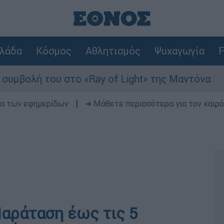
λάδα
Κόσμος
Αθλητισμός
Ψυχαγωγία
F
 του στο «Ray of Light» της Μαντόνα
Φωτ
δα των εφημερίδων
|
➔ Μάθετε περισσότερα για τον καιρό
αράταση έως τις 5