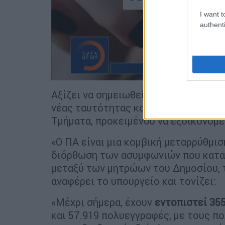
I want t
authenti
Αξίζει να σημειωθεί ότι η αναγραφή 
νέας ταυτότητας και πρέπει να προη
Τμήματα, προκειμένου να εξοικονομεί
«Ο ΠΑ είναι μια κομβική μεταρρύθμι
διόρθωση των ασυμφωνιών που κατα
μεταξύ των μητρώων του Δημοσίου, τ
αναφέρει το υπουργείο και τονίζει:
«Μέχρι σήμερα, έχουν
εντοπιστεί 35
και 57.919 πολυεγγραφές, με τους π