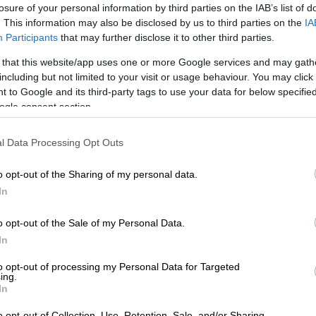
losure of your personal information by third parties on the IAB’s list of
. This information may also be disclosed by us to third parties on the
IA
Participants
that may further disclose it to other third parties.
 that this website/app uses one or more Google services and may gath
 η πρώην προστατευόμενη μάρτυρας Μ.
including but not limited to your visit or usage behaviour. You may click 
 to Google and its third-party tags to use your data for below specifi
άτει η εταιρεία»
ogle consent section.
l Data Processing Opt Outs
ημερομηνία που ανακοινώθηκε, «οι πολίτες
o opt-out of the Sharing of my personal data.
Αριθμό (ΠΑ) τους, με δυνατότητα επιλογής
In
ατος του ΑΦΜ, είτε μέσω της
εφαρμογής
Π και Προξενικών Αρχών
».
o opt-out of the Sale of my Personal Data.
In
πολίτες να έχουν τη μέγιστη χρονική
ων ψηφίων του
Προσωπικού Αριθμού
, όπως
to opt-out of processing my Personal Data for Targeted
ing.
ετικές νομοθετικές διατάξεις. Το τρίτο
In
αι παράγεται αυτόματα», τονίζει το
o opt-out of Collection, Use, Retention, Sale, and/or Sharing