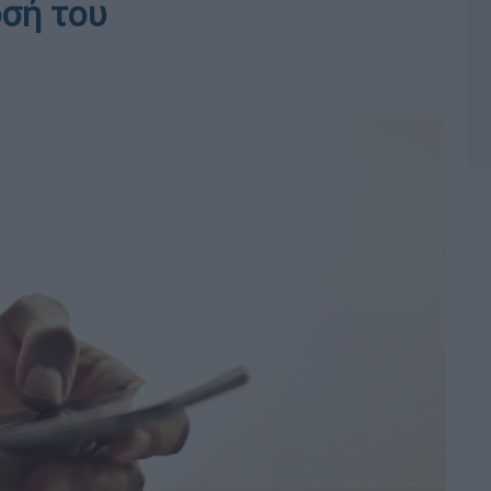
οσή του