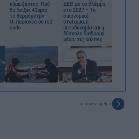
κύμα ζέστης: Πού
ΔΕΘ με το βλέμμα
θα δείξει 40αρια
στο 2027 – Το
το θερμόμετρο -
οικονομικό
Οι περιοχές σε red
στοίχημα, η
code
αυτοδυναμία και η
δύσκολη διαδρομή
μέχρι τις κάλπες
επόμενο άρθρο