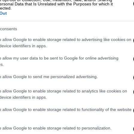
ersonal Data that Is Unrelated with the Purposes for which it
lected.
Out
.800
Προσωπικοί Αριθμοί
. Οι 85.880
 Αρχών, ποσοστό που αντιστοιχεί μόλις
consents
ύει ότι η συντριπτική πλειοψηφία των
εσίες. Ήδη 270.140 νέες ταυτότητες
o allow Google to enable storage related to advertising like cookies on
evice identifiers in apps.
o allow my user data to be sent to Google for online advertising
s.
to allow Google to send me personalized advertising.
o allow Google to enable storage related to analytics like cookies on
evice identifiers in apps.
o allow Google to enable storage related to functionality of the website
video
o allow Google to enable storage related to personalization.