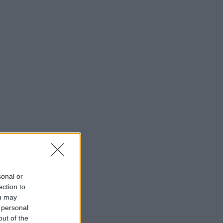
sonal or
ection to
ou may
 personal
out of the