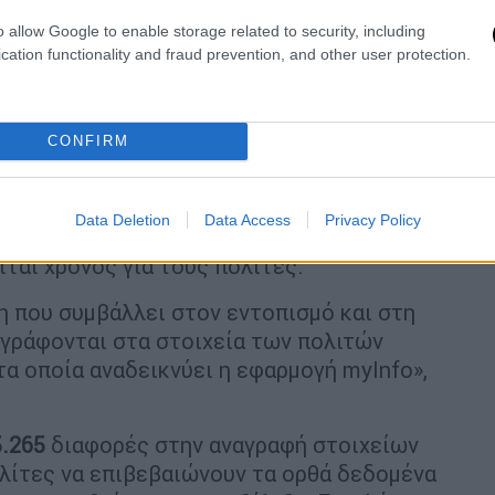
o allow Google to enable storage related to security, including
cation functionality and fraud prevention, and other user protection.
CONFIRM
του ΠΑ είναι υποχρεωτική για την έκδοση
Data Deletion
Data Access
Privacy Policy
γείται του ραντεβού στα Αστυνομικά
ται χρόνος για τους πολίτες.
ση που συμβάλλει στον εντοπισμό και στη
γράφονται στα στοιχεία των πολιτών
α οποία αναδεικνύει η εφαρμογή myInfo»,
5.265
διαφορές στην αναγραφή στοιχείων
ολίτες να επιβεβαιώνουν τα ορθά δεδομένα