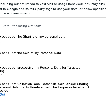
including but not limited to your visit or usage behaviour. You may click 
 to Google and its third-party tags to use your data for below specifi
ogle consent section.
l Data Processing Opt Outs
o opt-out of the Sharing of my personal data.
In
o opt-out of the Sale of my Personal Data.
In
to opt-out of processing my Personal Data for Targeted
 το ΕΘΝΟΣ στη Google
ing.
In
ου, 62χρονος για τη
φωτιά
, που ξέσπασε
o opt-out of Collection, Use, Retention, Sale, and/or Sharing
ersonal Data that Is Unrelated with the Purposes for which it
 έκταση πλησίον του Ελληνοαμερικανικού
lected.
Out
ράδρομο της Αττικής Οδού.
πρησμό
από πρόθεση από τη Διεύθυνση