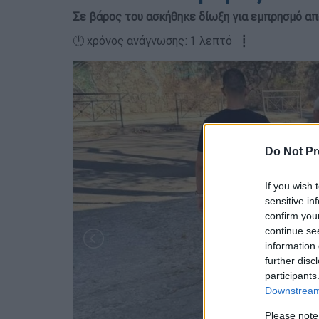
Σε βάρος του ασκήθηκε δίωξη για εμπρησμό α
🕛 χρόνος ανάγνωσης: 1 λεπτό ┋
Do Not Pr
If you wish 
sensitive in
confirm you
continue se
information 
further disc
participants
Downstream 
Please note