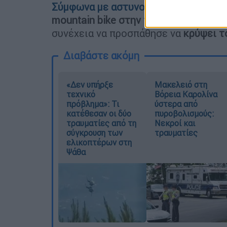
Σύμφωνα με αστυνομικές πηγές ο 62
mountain bike στην περιοχή,
φέρεται
συνέχεια να προσπάθησε να
κρύψει 
Διαβάστε ακόμη
«Δεν υπήρξε
Μακελειό στη
τεχνικό
Βόρεια Καρολίνα
πρόβλημα»: Τι
ύστερα από
κατέθεσαν οι δύο
πυροβολισμούς:
τραυματίες από τη
Νεκροί και
σύγκρουση των
τραυματίες
ελικοπτέρων στη
Ψάθα