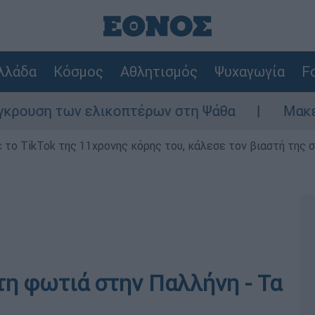
λλάδα
Κόσμος
Αθλητισμός
Ψυχαγωγία
Fo
ση των ελικοπτέρων στη Ψάθα
Μακελειό σ
το TikTok της 11χρονης κόρης του, κάλεσε τον βιαστή της σπ
τη φωτιά στην Παλλήνη - Τα