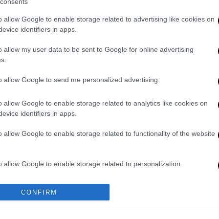
consents
ού.
o allow Google to enable storage related to advertising like cookies on
evice identifiers in apps.
o allow my user data to be sent to Google for online advertising
s.
ΔΙΑΣ σκαρφαλώνει σε μπαλκόνι για να
to allow Google to send me personalized advertising.
o allow Google to enable storage related to analytics like cookies on
evice identifiers in apps.
υ ΟΠΕΚΕΠΕ: Διπλασιασμοί
o allow Google to enable storage related to functionality of the website
 Ακόμα και ΚΤΕΟ ανάμεσα στους
o allow Google to enable storage related to personalization.
o allow Google to enable storage related to security, including
CONFIRM
cation functionality and fraud prevention, and other user protection.