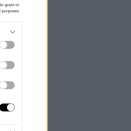
to grant or
ed purposes