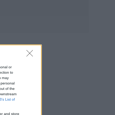
sonal or
ection to
ou may
 personal
out of the
 downstream
B’s List of
er and store