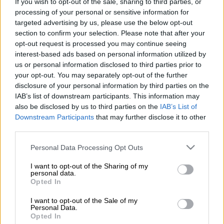
If you wish to opt-out of the sale, sharing to third parties, or
Προσθέστε το ΕΘΝΟΣ στη Google
processing of your personal or sensitive information for
targeted advertising by us, please use the below opt-out
section to confirm your selection. Please note that after your
Κρυφή κάμερα σε γυναικείες τουαλέτες
opt-out request is processed you may continue seeing
εταιρείας στην
Παλλήνη
είχε τοποθετήσει
interest-based ads based on personal information utilized by
ένας
43χρονος
, ο οποίος εντοπίστηκε και
us or personal information disclosed to third parties prior to
συνελήφθη από αστυνομικούς του Τμήματος
your opt-out. You may separately opt-out of the further
disclosure of your personal information by third parties on the
Δίωξης Ηλεκτρονικού Εγκλήματος
IAB’s list of downstream participants. This information may
Παλλήνης.
also be disclosed by us to third parties on the
IAB’s List of
Downstream Participants
that may further disclose it to other
Η υπόθεση αποκαλύφθηκε στις 31 Ιουλίου,
third parties.
όταν
εργαζόμενοι της εταιρείας βρήκαν την
Please note that this website/app uses one or more Google
κάμερα
με ενσωματωμένη κάρτα μνήμης. Από
Personal Data Processing Opt Outs
services and may gather and store information including but
την έρευνα προέκυψε ότι ο κατηγορούμενος
not limited to your visit or usage behaviour. You may click to
I want to opt-out of the Sharing of my
είχε καταγραφεί να ρυθμίζει τη συσκευή
.
personal data.
grant or deny consent to Google and its third-party tags to
Opted In
use your data for below specified purposes in below Google
consent section.
I want to opt-out of the Sale of my
ΔΙΑΒΑΣΤΕ ΕΠΙΣΗΣ
Personal Data.
Opted In