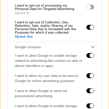
Ελλάδα
|
28.08.2025 15:01
I want to opt-out of processing my
Φωτιά τώρα στην Πρέβεζα, σε
Personal Data for Targeted Advertising.
δασική έκταση
Opted In
I want to opt-out of Collection, Use,
Retention, Sale, and/or Sharing of my
Personal Data that Is Unrelated with the
Purposes for which it was collected.
Opted Out
Στις 18 Αυγούστου αστυνομικοί
πραγματοποίησαν έρευνα στο
σπίτι
του στη
Google consents
Νίκαια
, όπου βρέθηκαν
υπολογιστές
, κινητά
I want to allow Google to enable storage
τηλέφωνα,
σκληροί δίσκοι
και
κάρτες
related to advertising like cookies on web or
μνήμης. Στα αρχεία που εξετάστηκαν
device identifiers in apps.
βρέθηκαν
βίντεο με ανήλικα άτομα
, υλικό
από την τουαλέτα της εταιρείας, αλλά και
I want to allow my user data to be sent to
Google for online advertising purposes.
βίντεο προερχόμενα από κάμερες που είχε
τοποθετήσει στην οικία του.
I want to allow Google to send me
personalized advertising.
Ο άνδρας οδηγήθηκε στον Εισαγγελέα
Πρωτοδικών Αθηνών, ο οποίος διέταξε τη
I want to allow Google to enable storage