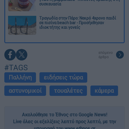
συσκευασία
Τραγωδία στην Πάρο: Νεκρό 4χρονο παιδί
σε πισίνα beach bar - Προσήχθησαν
ιδιοκτήτης και γονείς
επόμενο
άρθρο
#TAGS
Παλλήνη
ειδήσεις τώρα
αστυνομικοί
τουαλέτες
κάμερα
Ακολούθησε το Έθνος στο Google News!
Live όλες οι εξελίξεις λεπτό προς λεπτό, με την
υπογραφή του www.ethnos.gr