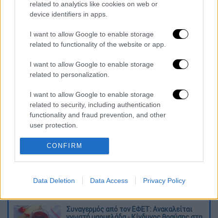
συνέχιση της κράτησής του.
related to analytics like cookies on web or
device identifiers in apps.
Στις 22 Αυγούστου παρουσιάστηκε ενώπιον
I want to allow Google to enable storage
του ανακριτή, από όπου αφέθηκε ελεύθερος
related to functionality of the website or app.
με περιοριστικούς όρους: εμφάνιση δύο
φορές τον μήνα στο αστυνομικό τμήμα της
I want to allow Google to enable storage
περιοχής του, απαγόρευση εξόδου από τη
related to personalization.
χώρα και καταβολή εγγύησης 5.000 ευρώ.
I want to allow Google to enable storage
related to security, including authentication
Διαβάστε ακόμη
functionality and fraud prevention, and other
user protection.
Θρήνος για τον Λιονέλ Μέσι: Πέθανε στα 68
του χρόνια ο πατέρας του, Χόρχε
CONFIRM
Φωτιά στην Αττικοβοιωτία: Πώς στήθηκε η
μεγάλη επιχείρηση διάσωσης - 254 πολίτες
Data Deletion
Data Access
Privacy Policy
απομακρύνθηκαν διά θαλάσσης
Συναγερμός από τον ΕΦΕΤ: Ανακαλείται
γνωστή μαρμελάδα - Κίνδυνος θραύσης στη