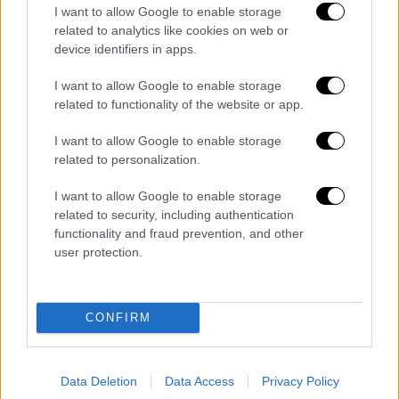
προς τον ΟΠΕΚΕΠΕ -με
επικεφαλής πρώην
I want to allow Google to enable storage
related to analytics like cookies on web or
πρόεδρο του Οργανισμού
.
device identifiers in apps.
I want to allow Google to enable storage
related to functionality of the website or app.
I want to allow Google to enable storage
related to personalization.
video
I want to allow Google to enable storage
related to security, including authentication
functionality and fraud prevention, and other
user protection.
Καταγγελία ΠΟΓΕΔΥ: Σύμβαση
CONFIRM
650.000 ευρώ με εμπλεκόμενη
εταιρεία
Data Deletion
Data Access
Privacy Policy
Την ίδια ώρα, η
Πανελλήνια Ένωση