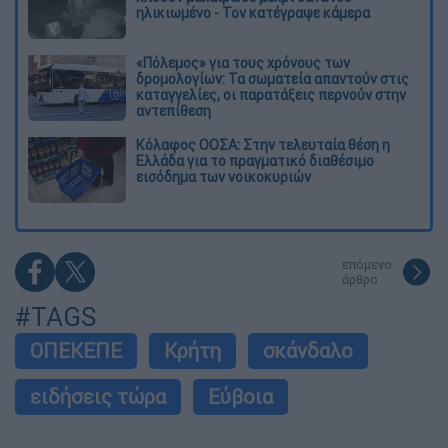
ηλικιωμένο - Τον κατέγραψε κάμερα
«Πόλεμος» για τους χρόνους των
δρομολογίων: Τα σωματεία απαντούν στις
καταγγελίες, οι παρατάξεις περνούν στην
αντεπίθεση
Κόλαφος ΟΟΣΑ: Στην τελευταία θέση η
Ελλάδα για το πραγματικό διαθέσιμο
εισόδημα των νοικοκυριών
επόμενο
άρθρο
#TAGS
ΟΠΕΚΕΠΕ
Κρήτη
σκάνδαλο
ειδήσεις τώρα
Εύβοια