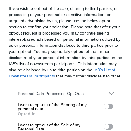
αγροτών εμφανίζονταν ως ενεργά, με τα
If you wish to opt-out of the sale, sharing to third parties, or
παράνομα ποσά να φτάνουν μέχρι και τις
processing of your personal or sensitive information for
600.000 ευρώ.
targeted advertising by us, please use the below opt-out
section to confirm your selection. Please note that after your
opt-out request is processed you may continue seeing
interest-based ads based on personal information utilized by
us or personal information disclosed to third parties prior to
your opt-out. You may separately opt-out of the further
disclosure of your personal information by third parties on the
IAB’s list of downstream participants. This information may
video
also be disclosed by us to third parties on the
IAB’s List of
Downstream Participants
that may further disclose it to other
third parties.
Please note that this website/app uses one or more Google
Personal Data Processing Opt Outs
services and may gather and store information including but
Πολιτική διάσταση και αποχωρήσεις
not limited to your visit or usage behaviour. You may click to
I want to opt-out of the Sharing of my
personal data.
grant or deny consent to Google and its third-party tags to
Opted In
Η υπόθεση έχει προκαλέσει
έντονες
use your data for below specified purposes in below Google
consent section.
αντιδράσεις
στον πολιτικό κόσμο. Ο
I want to opt-out of the Sale of my
Personal Data.