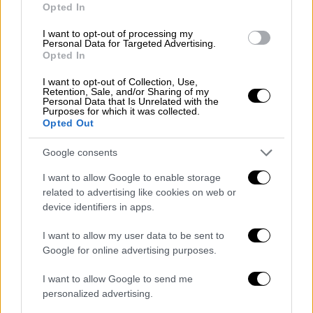
βουλευτής της Νέας Δημοκρατίας
Δημήτρης
Opted In
Κούβελας
, μιλώντας στην εκπομπή «Καθαρές
I want to opt-out of processing my
Κουβέντες», τόνισε ότι κανένα στέλεχος
Personal Data for Targeted Advertising.
Opted In
που έχει οποιαδήποτε εμπλοκή σε
παράνομες επιδοτήσεις δεν έχει θέση στο
I want to opt-out of Collection, Use,
Retention, Sale, and/or Sharing of my
κόμμα.
Personal Data that Is Unrelated with the
Purposes for which it was collected.
Στο μικροσκόπιο έχει βρεθεί το
ζεύγος
Opted Out
Καλλιόπης Σεμερτζίδου
και
Χρήστου
Google consents
Μαγειρία
. Η κ. Σεμερτζίδου παραιτήθηκε
πρόσφατα από τη θέση της συντονίστριας
I want to allow Google to enable storage
related to advertising like cookies on web or
Κοινοτικών Πόρων της ΝΔ, μετά τις
device identifiers in apps.
αναφορές για επιδοτήσεις που ελέγχονται
από τον εισαγγελέα. Εντύπωση προκαλεί το
I want to allow my user data to be sent to
γεγονός ότι ακίνητο που πώλησε και
Google for online advertising purposes.
φιλοξενούσε γνωστή επιχείρηση εστίασης,
I want to allow Google to send me
πλέον στεγάζει εταιρεία γεωπονικού
personalized advertising.
χαρακτήρα, η οποία αναλαμβάνει αιτήσεις