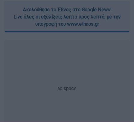
Ακολούθησε το Έθνος στο Google News!
Live όλες οι εξελίξεις λεπτό προς λεπτό, με την
υπογραφή του www.ethnos.gr