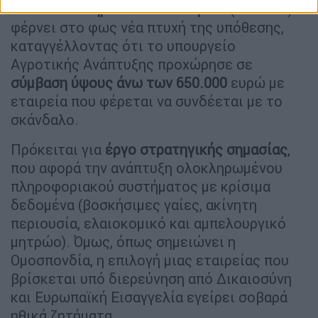
Γεωπόνων Δημοσίων Υπαλλήλων
(ΠΟΓΕΔΥ)
φέρνει στο φως νέα πτυχή της υπόθεσης,
καταγγέλλοντας ότι το υπουργείο
Αγροτικής Ανάπτυξης προχώρησε σε
σύμβαση ύψους άνω των 650.000
ευρώ με
εταιρεία που φέρεται να συνδέεται με το
σκάνδαλο.
Πρόκειται για
έργο στρατηγικής σημασίας
,
που αφορά την ανάπτυξη ολοκληρωμένου
πληροφοριακού συστήματος με κρίσιμα
δεδομένα (βοσκήσιμες γαίες, ακίνητη
περιουσία, ελαιοκομικό και αμπελουργικό
μητρώο). Όμως, όπως σημειώνει η
Ομοσπονδία, η επιλογή μιας εταιρείας που
βρίσκεται υπό διερεύνηση από Δικαιοσύνη
και Ευρωπαϊκή Εισαγγελία εγείρει σοβαρά
ηθικά ζητήματα.