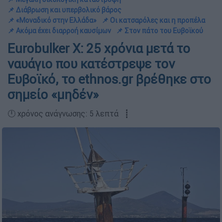
📌 Διάβρωση και υπερβολικό βάρος
📌 «Μοναδικό στην Ελλάδα»
📌 Οι κατσαρόλες και η προπέλα
📌 Ακόμα έχει διαρροή καυσίμων
📌 Στον πάτο του Ευβοϊκού
Eurobulker X: 25 χρόνια μετά το
ναυάγιο που κατέστρεψε τον
Ευβοϊκό, το ethnos.gr βρέθηκε στο
σημείο «μηδέν»
🕛 χρόνος ανάγνωσης: 5 λεπτά ┋