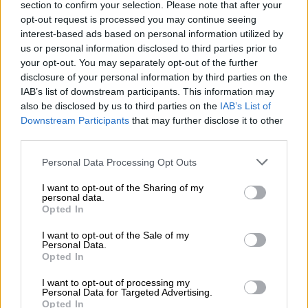
section to confirm your selection. Please note that after your
τρόπος φόρτωσης – με υπερβολικό βάρος
opt-out request is processed you may continue seeing
στο κέντρο και κενά αμπάρια στα άκρα –
interest-based ads based on personal information utilized by
επιδείνωσε την καταπόνηση. Ο καπετάνιος,
us or personal information disclosed to third parties prior to
όπως αποδείχθηκε, δεν διέθετε επίσημα τα
your opt-out. You may separately opt-out of the further
disclosure of your personal information by third parties on the
απαιτούμενα προσόντα. Όλα αυτά οδήγησαν
IAB’s list of downstream participants. This information may
σε ένα ναυάγιο που, για πολλούς, ήταν
also be disclosed by us to third parties on the
IAB’s List of
προδιαγεγραμμένο.
Downstream Participants
that may further disclose it to other
third parties.
Σήμερα 25 χρόνια μετά, το Eurobulker X
Please note that this website/app uses one or more Google
παραμένει στον βυθό του Ευβοϊκού, σε
Personal Data Processing Opt Outs
services and may gather and store information including but
βάθος 10 έως 35 μέτρων. Ο ιστός της
not limited to your visit or usage behaviour. You may click to
I want to opt-out of the Sharing of my
γέφυρας εξέχει περίπου τρία μέτρα πάνω
personal data.
grant or deny consent to Google and its third-party tags to
Opted In
από την επιφάνεια της θάλασσας, θυμίζοντας
use your data for below specified purposes in below Google
consent section.
το δυστύχημα αλλά και αποτελώντας μόνιμη
I want to opt-out of the Sale of my
Personal Data.
πηγή κίνδυνου για τη ναυσιπλοΐα παρότι στο
Opted In
σημείο υπάρχει πλωτό φανάρι.
I want to opt-out of processing my
Personal Data for Targeted Advertising.
Επειδή όμως «από αγκάθι βγαίνει ρόδο»
Opted In