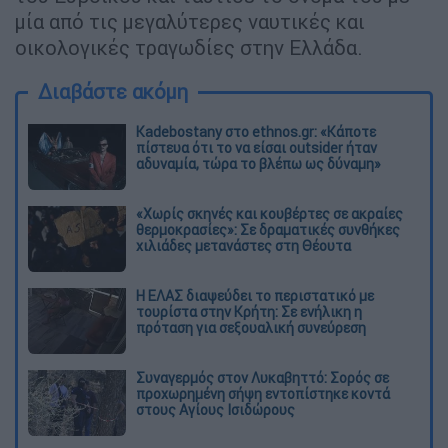
μία από τις μεγαλύτερες ναυτικές και
οικολογικές τραγωδίες στην Ελλάδα.
Διαβάστε ακόμη
Kadebostany στο ethnos.gr: «Κάποτε
πίστευα ότι το να είσαι outsider ήταν
αδυναμία, τώρα το βλέπω ως δύναμη»
«Χωρίς σκηνές και κουβέρτες σε ακραίες
θερμοκρασίες»: Σε δραματικές συνθήκες
χιλιάδες μετανάστες στη Θέουτα
Η ΕΛΑΣ διαψεύδει το περιστατικό με
τουρίστα στην Κρήτη: Σε ενήλικη η
πρόταση για σεξουαλική συνεύρεση
Συναγερμός στον Λυκαβηττό: Σορός σε
προχωρημένη σήψη εντοπίστηκε κοντά
στους Αγίους Ισιδώρους