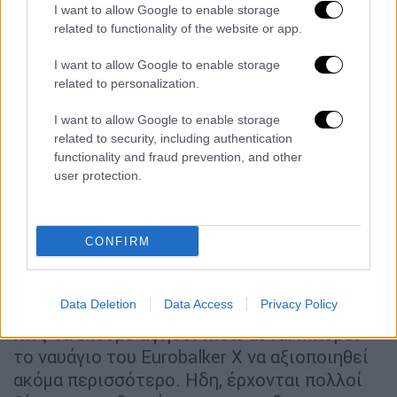
I want to allow Google to enable storage
Ότι έχει απομείνει από το Eurobalker X
related to functionality of the website or app.
«Μοναδικό στην Ελλάδα»
I want to allow Google to enable storage
related to personalization.
«Είναι από τα πιο όμορφα και μεγάλα ναυάγια
I want to allow Google to enable storage
που μπορούν να χρησιμοποιηθούν για
related to security, including authentication
τουριστικούς και εκπαιδευτικούς σκοπούς»,
functionality and fraud prevention, and other
λέει στο ethnos.gr ο Νίκος Χουλιέρης
user protection.
εκπαιδευτής και ιδιοκτήτης της σχολής
Deep Blue με έδρα το Λευκαντί και την
Χαλκίδα. «Όλοι θυμόμαστε εκείνες τις
CONFIRM
μέρες. Ηταν δύσκολες για τις περιοχές μας
γιατί υπήρχε εκτεταμένη μόλυνση και μεγάλη
Data Deletion
Data Access
Privacy Policy
ανησυχία για το τι θα γίνει. Θέλω να πιστεύω
πως τα έχουμε αφήσει πίσω αυτά. Μπορεί
το ναυάγιο του Eurobalker X να αξιοποιηθεί
ακόμα περισσότερο. Ηδη, έρχονται πολλοί