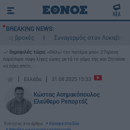
BREAKING NEWS:
οχές
Συναγερμός στον Λυκαβηττό: Σορός 
δημοφιλές τώρα:
«Θέλω τον πατέρα μου»: 27χρονη
παρέσυρε νύφη λίγες ώρες μετά το γάμο της και ζητούσε
να πάει σπίτι...
┋
Ελλάδα
┋
31.08.2025 15:33
Κώστας Ασημακόπουλος
Ελεύθερο Ρεπορτάζ
Ενότητες στο άρθρο:
📌 Κόπηκε στα δύο
📌 Mεγάλη οικολογική καταστροφή