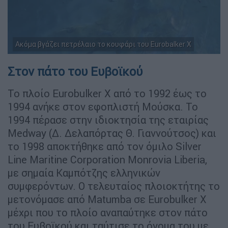
Ακόμα βγάζει πετρέλαιο το κουφάρι του Eurobalker X
Στον πάτο του Ευβοϊκού
Το πλοίο Eurobulker X από το 1992 έως το
1994 ανήκε στον εφοπλιστή Μούσκα. Το
1994 πέρασε στην ιδιοκτησία της εταιρίας
Medway (Δ. Δελαπόρτας Θ. Γιαννούτσος) και
το 1998 αποκτήθηκε από τον όμιλο Silver
Line Maritine Corporation Monrovia Liberia,
με σημαία Καμπότζης ελληνικών
συμφερόντων. Ο τελευταίος πλοιοκτήτης το
μετονόμασε από Matumba σε Eurobulker X
μέχρι που το πλοίο αναπαύτηκε στον πάτο
του Ευβοϊκού και ταύτισε το όνομα του με