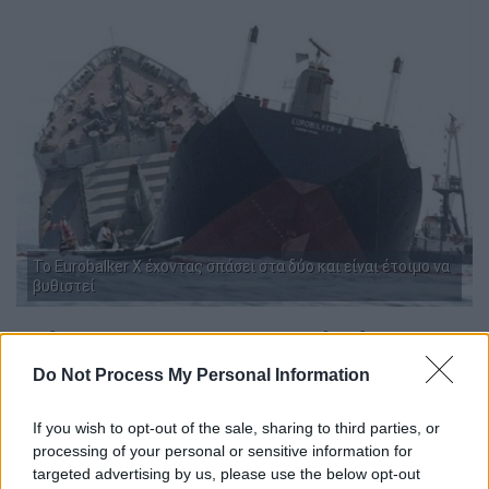
To Εurobalker X έχοντας σπάσει στα δύο και είναι έτοιμο να
βυθιστεί
Διάβρωση και υπερβολικό βάρος
Do Not Process My Personal Information
Οι πραγματογνωμοσύνες που ακολούθησαν
ήταν αποκαλυπτικές. Το πλοίο παρουσίαζε
If you wish to opt-out of the sale, sharing to third parties, or
διάβρωση έως και 40% στο κάτω μέρος του
processing of your personal or sensitive information for
και σε ορισμένα σημεία ακόμη και 100%. Ο
targeted advertising by us, please use the below opt-out