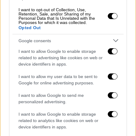
όπως λέει ο λαός μας το κουφάρι του
I want to opt-out of Collection, Use,
Eurobalker X έχει μετατραπεί σε δημοφιλή
Retention, Sale, and/or Sharing of my
Personal Data that Is Unrelated with the
προορισμό για αυτοδύτες, που εξερευνούν
Purposes for which it was collected.
τις επιβλητικές μεταλλικές του μάζες
Opted Out
καθώς και το τσιμεντένιο φορτίο που έχει
Google consents
σχηματίσει μία «αυτοσχέδια» κατασκευή με
τσιμέντο και λαμαρίνες.
I want to allow Google to enable storage
related to advertising like cookies on web or
device identifiers in apps.
I want to allow my user data to be sent to
Google for online advertising purposes.
I want to allow Google to send me
personalized advertising.
I want to allow Google to enable storage
related to analytics like cookies on web or
device identifiers in apps.